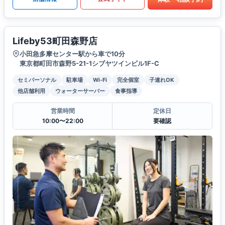
Lifeby53町田森野店
小田急多摩センター駅から車で10分
東京都町田市森野5-21-1シブヤツインビル1F-C
セミパーソナル
駐車場
Wi-Fi
完全個室
子連れOK
他店舗利用
ウォーターサーバー
食事指導
営業時間
定休日
10:00〜22:00
要確認