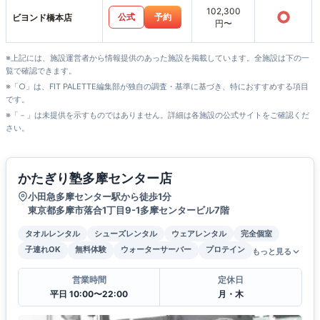
102,300
○
公式
予約
ビヨンド橋本店
円〜
※上記には、施設運営者から情報提供のあった施設を掲載しています。全施設は下の一
覧で確認できます。
※「○」は、FIT PALETTE編集部が独自の調査・基準に基づき、特におすすめする項目
です。
※「－」は未提供を示すものではありません。詳細は各施設の公式サイトをご確認くだ
さい。
かたぎり塾多摩センター店
小田急多摩センター駅から徒歩1分
東京都多摩市落合1丁目9-1多摩センタービル7階
タオルレンタル
シューズレンタル
ウェアレンタル
完全個室
子連れOK
無料体験
ウォーターサーバー
プロテイン
もっと見る
営業時間
定休日
平日 10:00〜22:00
月・木