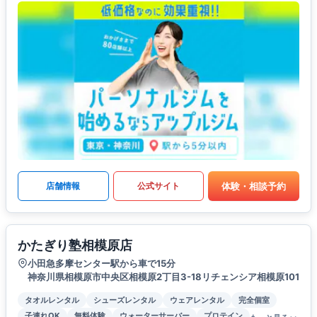
体験・相談予約
店舗情報
公式サイト
かたぎり塾相模原店
小田急多摩センター駅から車で15分
神奈川県相模原市中央区相模原2丁目3-18リチェンシア相模原101
タオルレンタル
シューズレンタル
ウェアレンタル
完全個室
子連れOK
無料体験
ウォーターサーバー
プロテイン