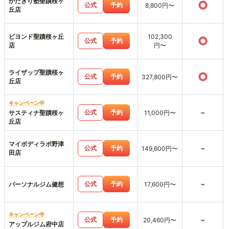
かたぎり塾聖蹟桜ヶ
○
公式
予約
8,800円〜
丘店
ビヨンド聖蹟桜ヶ丘
102,300
○
公式
予約
店
円〜
ライザップ聖蹟桜ヶ
○
公式
予約
327,800円〜
丘店
キャンペーン中
-
公式
予約
サスティナ聖蹟桜ヶ
11,000円〜
丘店
マイボディラボ野津
-
公式
予約
149,600円〜
田店
-
公式
予約
パーソナルジム健想
17,600円〜
キャンペーン中
-
公式
予約
20,460円〜
アップルジム府中店