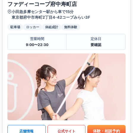
ファディーコープ府中寿町店
小田急多摩センター駅から車で15分
東京都府中市寿町2丁目4-42コープみらい3F
駐車場
ロッカー
体組成計
無料体験
営業時間
定休日
9:00〜22:30
要確認
体験・相談予約
店舗情報
公式サイト