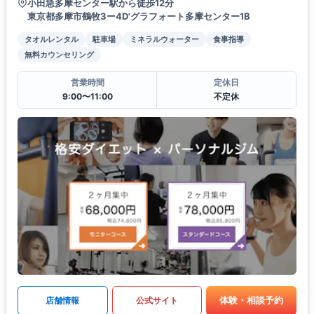
小田急多摩センター駅から徒歩12分
東京都多摩市鶴牧3ー4D'グラフォート多摩センター1B
タオルレンタル
駐車場
ミネラルウォーター
食事指導
無料カウンセリング
営業時間
定休日
9:00〜11:00
不定休
体験・相談予約
店舗情報
公式サイト