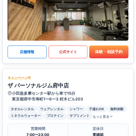
体験・相談予約
店舗情報
公式サイト
キャンペーン中
ザ パーソナルジム府中店
小田急多摩センター駅から車で15分
東京都府中市寿町1ー6ー3 村木ビル203
タオルレンタル
ウェアレンタル
シャワー
子連れOK
無料体験
ミネラルウォーター
プロテイン
サプリメント
もっと見る
営業時間
定休日
7:00〜23:00
要確認