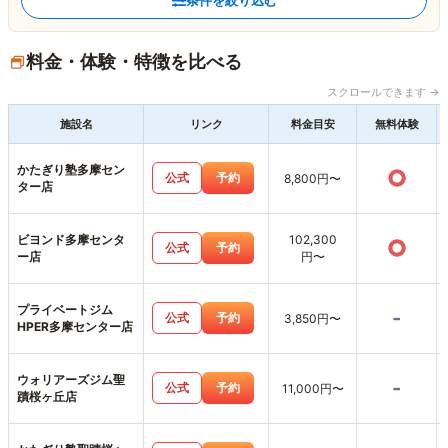
条件を絞り込む
料金・体験・特徴を比べる
スクロールできます →
施設名
リンク
料金目安
無料体験
かたぎり塾多摩セン
○
公式
予約
8,800円〜
ター店
ビヨンド多摩センタ
102,300
○
公式
予約
ー店
円〜
プライベートジム
-
公式
予約
3,850円〜
HPER多摩センター店
ウォリアーズジム聖
-
公式
予約
11,000円〜
蹟桜ヶ丘店