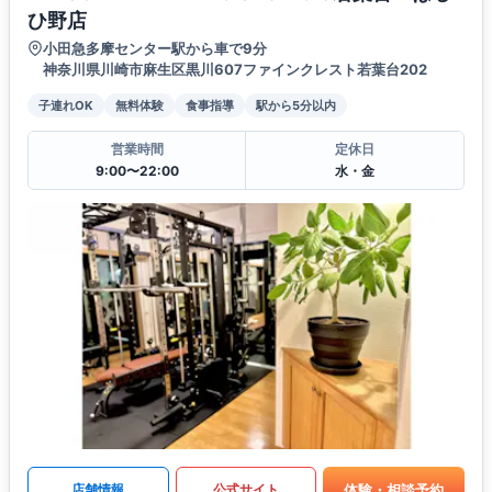
ひ野店
小田急多摩センター駅から車で9分
神奈川県川崎市麻生区黒川607ファインクレスト若葉台202
子連れOK
無料体験
食事指導
駅から5分以内
営業時間
定休日
9:00〜22:00
水・金
体験・相談予約
店舗情報
公式サイト