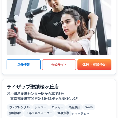
体験・相談予約
店舗情報
公式サイト
ライザップ聖蹟桜ヶ丘店
小田急多摩センター駅から車で8分
東京都多摩市関戸2-39-12桜ヶ丘NKビル2F
ウェアレンタル
シャワー
ロッカー
体組成計
Wi-Fi
無料体験
ミネラルウォーター
食事指導
もっと見る