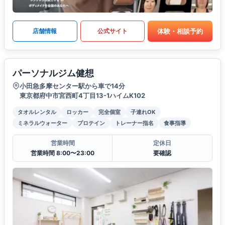
体験・相談予約
店舗情報
公式サイト
パーソナルジム健想
小田急多摩センター駅から車で14分
東京都府中市宮西町4丁目13-1ハイムK102
タオルレンタル
ロッカー
完全個室
子連れOK
ミネラルウォーター
プロテイン
トレーナー指名
食事指導
営業時間
定休日
営業時間 8:00〜23:00
要確認