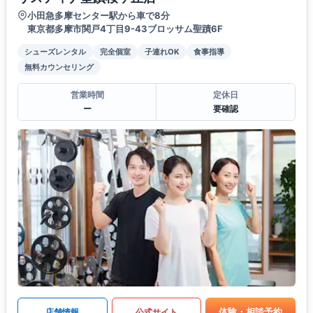
小田急多摩センター駅から車で8分
東京都多摩市関戸4丁目9-43ブロッサム聖蹟6F
シューズレンタル
完全個室
子連れOK
食事指導
無料カウンセリング
営業時間
定休日
ー
要確認
体験・相談予約
店舗情報
公式サイト