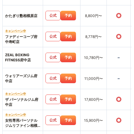
○
公式
予約
かたぎり塾相模原店
8,800円〜
キャンペーン中
○
公式
予約
ファディーコープ府
8,778円〜
中寿町店
ZEAL BOXING
-
公式
予約
10,780円〜
FITNESS府中店
ウォリアーズジム府
-
公式
予約
11,000円〜
中店
キャンペーン中
○
公式
予約
ザ パーソナルジム府
17,600円〜
中店
キャンペーン中
○
公式
予約
女性専用パーソナル
15,900円〜
ジムリファイン相模
原店