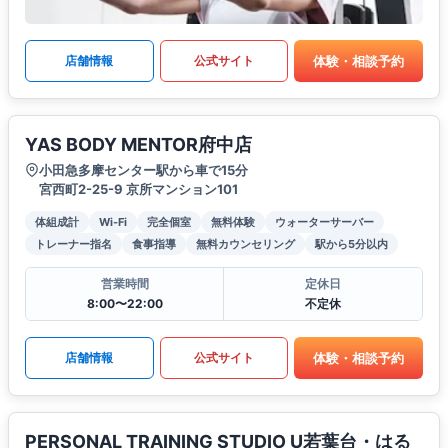
体験・相談予約
店舗情報
公式サイト
YAS BODY MENTOR府中店
小田急多摩センター駅から車で15分
宮西町2-25-9 京所マンション101
体組成計
Wi-Fi
完全個室
無料体験
ウォーターサーバー
トレーナー指名
食事指導
無料カウンセリング
駅から5分以内
営業時間
定休日
8:00〜22:00
不定休
体験・相談予約
店舗情報
公式サイト
PERSONAL TRAINING STUDIO U若葉台・はる