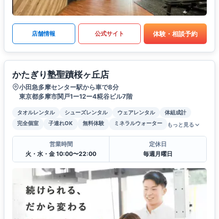
体験・相談予約
店舗情報
公式サイト
かたぎり塾聖蹟桜ヶ丘店
小田急多摩センター駅から車で8分
東京都多摩市関戸1ー12ー4糀谷ビル7階
タオルレンタル
シューズレンタル
ウェアレンタル
体組成計
完全個室
子連れOK
無料体験
ミネラルウォーター
もっと見る
営業時間
定休日
火・水・金 10:00〜22:00
毎週月曜日