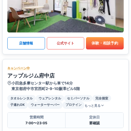
体験・相談予約
店舗情報
公式サイト
キャンペーン中
アップルジム府中店
小田急多摩センター駅から車で14分
東京都府中市宮西町2-9-10藤澤ビル5階
タオルレンタル
ウェアレンタル
セミパーソナル
完全個室
子連れOK
ウォーターサーバー
プロテイン
もっと見る
営業時間
定休日
7:00〜23:05
要確認