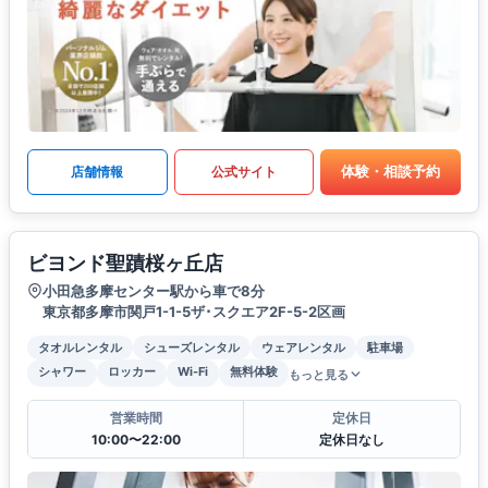
体験・相談予約
店舗情報
公式サイト
ビヨンド聖蹟桜ヶ丘店
小田急多摩センター駅から車で8分
東京都多摩市関戸1-1-5ザ･スクエア2F-5-2区画
タオルレンタル
シューズレンタル
ウェアレンタル
駐車場
シャワー
ロッカー
Wi-Fi
無料体験
もっと見る
営業時間
定休日
10:00〜22:00
定休日なし