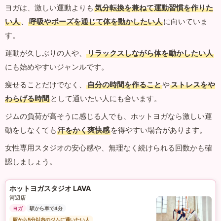
ヨガは、激しい運動よりも
気分転換を兼ねて運動習慣を作りた
い人
、
呼吸やポーズを通じて体を動かしたい人
に向いていま
す。
運動が久しぶりの人や、
リラックスしながら体を動かしたい人
にも始めやすいジャンルです。
痩せることだけでなく、
自分の時間を作ること
や
ストレスをや
わらげる時間
として通いたい人にも合います。
ジムの負荷が高そうに感じる人でも、ホットヨガなら激しい運
動をしなくても
汗をかく爽快感
を得やすい場合があります。
女性専用スタジオの安心感や、無理なく続けられる回数かも確
認しましょう。
ホットヨガスタジオ LAVA
河辺店
ヨガ
駅から車で4分
駅から5分以内のジムに通いたい人