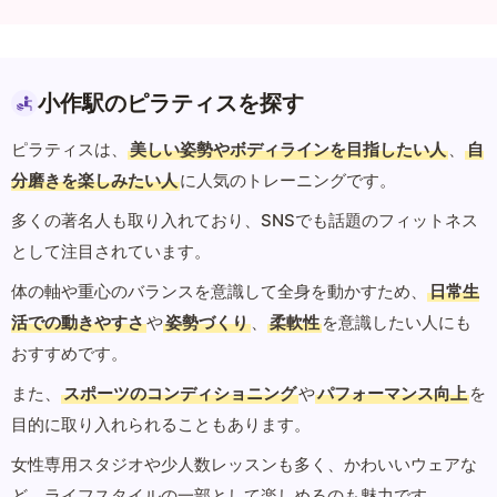
小作駅のピラティスを探す
ピラティスは、
美しい姿勢やボディラインを目指したい人
、
自
分磨きを楽しみたい人
に人気のトレーニングです。
多くの著名人も取り入れており、SNSでも話題のフィットネス
として注目されています。
体の軸や重心のバランスを意識して全身を動かすため、
日常生
活での動きやすさ
や
姿勢づくり
、
柔軟性
を意識したい人にも
おすすめです。
また、
スポーツのコンディショニング
や
パフォーマンス向上
を
目的に取り入れられることもあります。
女性専用スタジオや少人数レッスンも多く、かわいいウェアな
ど、ライフスタイルの一部として楽しめるのも魅力です。