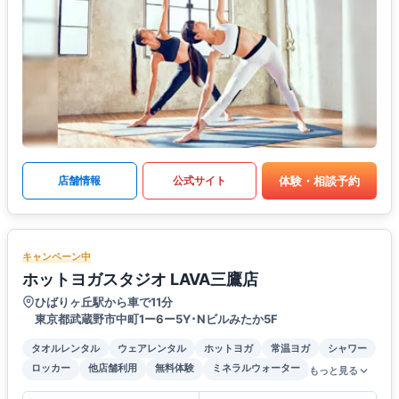
体験・相談予約
店舗情報
公式サイト
キャンペーン中
ホットヨガスタジオ LAVA三鷹店
ひばりヶ丘駅から車で11分
東京都武蔵野市中町1ー6ー5Y･Nビルみたか5F
タオルレンタル
ウェアレンタル
ホットヨガ
常温ヨガ
シャワー
ロッカー
他店舗利用
無料体験
ミネラルウォーター
もっと見る