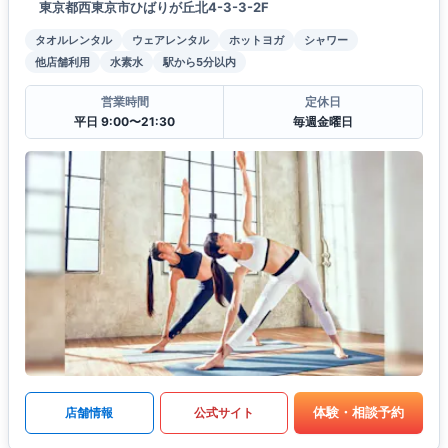
東京都西東京市ひばりが丘北4-3-3-2F
タオルレンタル
ウェアレンタル
ホットヨガ
シャワー
他店舗利用
水素水
駅から5分以内
営業時間
定休日
平日 9:00〜21:30
毎週金曜日
体験・相談予約
店舗情報
公式サイト