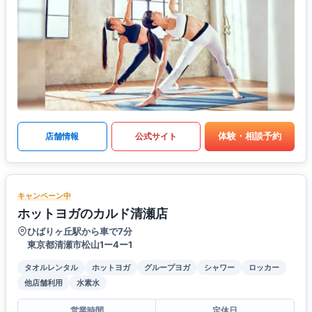
体験・相談予約
店舗情報
公式サイト
キャンペーン中
ホットヨガのカルド清瀬店
ひばりヶ丘駅から車で7分
東京都清瀬市松山1ー4ー1
タオルレンタル
ホットヨガ
グループヨガ
シャワー
ロッカー
他店舗利用
水素水
営業時間
定休日