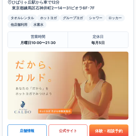
ひばりヶ丘駅から車で12分
東京都練馬区石神井町2ー14ー31ビオラ6F･7F
タオルレンタル
ホットヨガ
グループヨガ
シャワー
ロッカー
他店舗利用
水素水
営業時間
定休日
月曜日10:00〜21:30
毎月5日
体験・相談予約
店舗情報
公式サイト