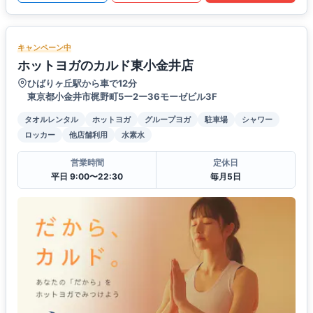
キャンペーン中
ホットヨガのカルド東小金井店
ひばりヶ丘駅から車で12分
東京都小金井市梶野町5ー2ー36モーゼビル3F
タオルレンタル
ホットヨガ
グループヨガ
駐車場
シャワー
ロッカー
他店舗利用
水素水
営業時間
定休日
平日 9:00〜22:30
毎月5日