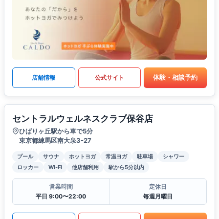
体験・相談予約
店舗情報
公式サイト
セントラルウェルネスクラブ保谷店
ひばりヶ丘駅から車で5分
東京都練馬区南大泉3-27
プール
サウナ
ホットヨガ
常温ヨガ
駐車場
シャワー
ロッカー
Wi-Fi
他店舗利用
駅から5分以内
営業時間
定休日
平日 9:00〜22:00
毎週月曜日