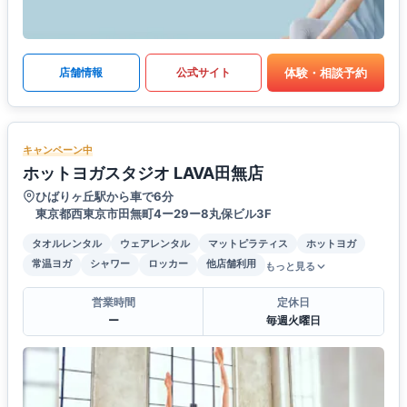
体験・相談予約
店舗情報
公式サイト
キャンペーン中
ホットヨガスタジオ LAVA田無店
ひばりヶ丘駅から車で6分
東京都西東京市田無町4ー29ー8丸保ビル3F
タオルレンタル
ウェアレンタル
マットピラティス
ホットヨガ
常温ヨガ
シャワー
ロッカー
他店舗利用
もっと見る
営業時間
定休日
ー
毎週火曜日