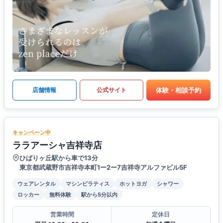
体験・相談予約
店舗情報
公式サイト
キャンペーン中
ララアーシャ吉祥寺店
ひばりヶ丘駅から車で13分
東京都武蔵野市吉祥寺本町1ー2ー7吉祥寺アルファビル5F
ウェアレンタル
マシンピラティス
ホットヨガ
シャワー
ロッカー
無料体験
駅から5分以内
営業時間
定休日