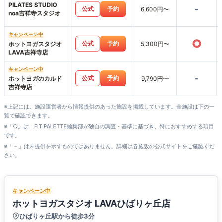
PILATES STUDIO
-
公式
予約
6,600円〜
noa吉祥寺スタジオ
キャンペーン中
○
公式
予約
ホットヨガスタジオ
5,300円〜
LAVA吉祥寺店
キャンペーン中
-
公式
予約
ホットヨガのカルド
9,790円〜
吉祥寺店
※上記には、施設運営者から情報提供のあった施設を掲載しています。全施設は下の一
覧で確認できます。
※「○」は、FIT PALETTE編集部が独自の調査・基準に基づき、特におすすめする項目
です。
※「－」は未提供を示すものではありません。詳細は各施設の公式サイトをご確認くだ
さい。
キャンペーン中
ホットヨガスタジオ LAVAひばりヶ丘店
ひばりヶ丘駅から徒歩3分