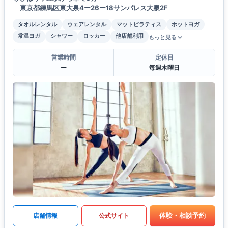
東京都練馬区東大泉4ー26ー18サンパレス大泉2F
タオルレンタル
ウェアレンタル
マットピラティス
ホットヨガ
常温ヨガ
シャワー
ロッカー
他店舗利用
もっと見る
営業時間
定休日
ー
毎週木曜日
体験・相談予約
店舗情報
公式サイト