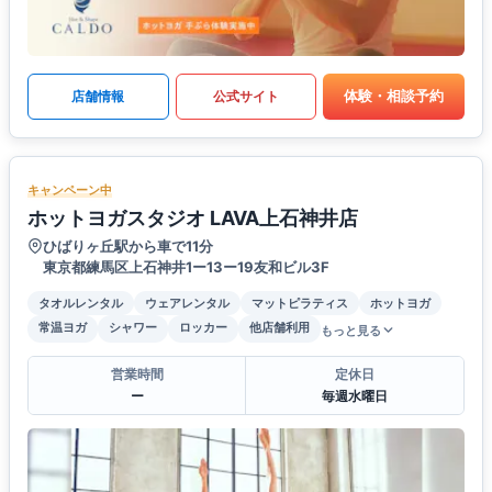
体験・相談予約
店舗情報
公式サイト
キャンペーン中
ホットヨガスタジオ LAVA上石神井店
ひばりヶ丘駅から車で11分
東京都練馬区上石神井1ー13ー19友和ビル3F
タオルレンタル
ウェアレンタル
マットピラティス
ホットヨガ
常温ヨガ
シャワー
ロッカー
他店舗利用
もっと見る
営業時間
定休日
ー
毎週水曜日