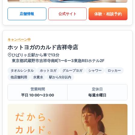
体験・相談予約
店舗情報
公式サイト
キャンペーン中
ホットヨガのカルド吉祥寺店
ひばりヶ丘駅から車で13分
東京都武蔵野市吉祥寺南町1ー6ー3東急REIホテル2F
タオルレンタル
ホットヨガ
グループヨガ
シャワー
ロッカー
他店舗利用
水素水
駅から5分以内
営業時間
定休日
平日 10:00〜23:00
毎週水曜日