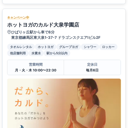
キャンペーン中
ホットヨガのカルド大泉学園店
ひばりヶ丘駅から車で8分
東京都練馬区東大泉1-37-7 ドラゴンスクエアⅠビル2F
タオルレンタル
ホットヨガ
グループヨガ
シャワー
ロッカー
他店舗利用
水素水
駅から5分以内
営業時間
定休日
月・火・木 10:00〜22:30
毎月6日