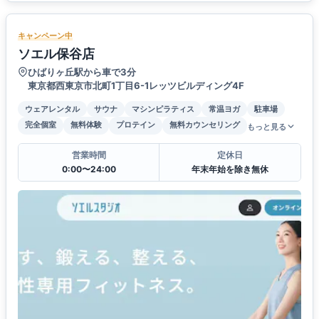
キャンペーン中
ソエル保谷店
ひばりヶ丘駅から車で3分
東京都西東京市北町1丁目6-1レッツビルディング4F
ウェアレンタル
サウナ
マシンピラティス
常温ヨガ
駐車場
完全個室
無料体験
プロテイン
無料カウンセリング
もっと見る
営業時間
定休日
0:00〜24:00
年末年始を除き無休