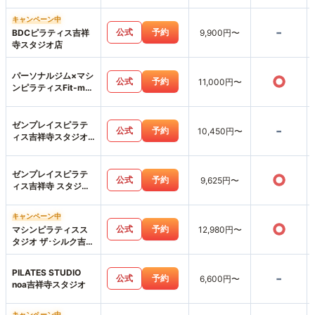
キャンペーン中
-
公式
予約
BDCピラティス吉祥
9,900円〜
寺スタジオ店
パーソナルジム×マシ
○
公式
予約
11,000円〜
ンピラティスFit-me
武蔵小金井店
ゼンプレイスピラテ
-
公式
予約
10,450円〜
ィス吉祥寺スタジオ
店
ゼンプレイスピラテ
○
公式
予約
9,625円〜
ィス吉祥寺 スタジオ
店
キャンペーン中
○
公式
予約
マシンピラティスス
12,980円〜
タジオ ザ･シルク吉祥
寺店
PILATES STUDIO
-
公式
予約
6,600円〜
noa吉祥寺スタジオ
キャンペーン中