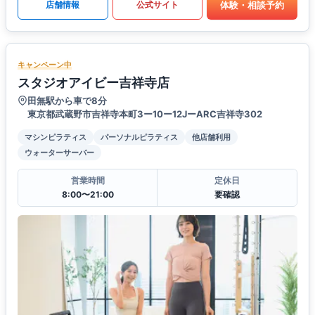
体験・相談予約
店舗情報
公式サイト
キャンペーン中
スタジオアイビー吉祥寺店
田無駅から車で8分
東京都武蔵野市吉祥寺本町3ー10ー12JーARC吉祥寺302
マシンピラティス
パーソナルピラティス
他店舗利用
ウォーターサーバー
営業時間
定休日
8:00〜21:00
要確認