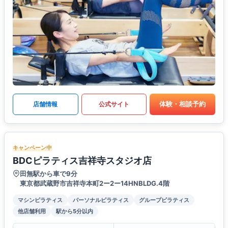
体験・相談予約
店舗情報
公式サイト
キャンペーン中
BDCピラティス吉祥寺スタジオ店
田無駅から車で9分
東京都武蔵野市吉祥寺本町2ー2ー14HNBLDG.4階
マシンピラティス
パーソナルピラティス
グループピラティス
他店舗利用
駅から5分以内