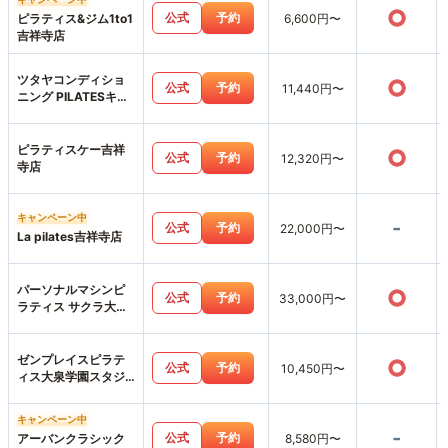
○
公式
予約
ピラティス&ジム1to1
6,600円〜
吉祥寺店
ツタヤコンディショ
○
公式
予約
11,440円〜
ニング PILATESキラ
リナ京王吉祥寺店
ピラティスケー吉祥
○
公式
予約
12,320円〜
寺店
キャンペーン中
-
公式
予約
22,000円〜
La pilates吉祥寺店
パーソナルマシンピ
○
公式
予約
33,000円〜
ラティス サクラ大泉
学園店
ゼンプレイスピラテ
○
公式
予約
10,450円〜
ィス大泉学園スタジ
オ店
キャンペーン中
-
公式
予約
アーバンクラシック
8,580円〜