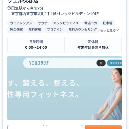
ソエル保谷店
田無駅から車で7分
東京都西東京市北町1丁目6-1レッツビルディング4F
ウェアレンタル
サウナ
マシンピラティス
常温ヨガ
駐車場
完全個室
無料体験
プロテイン
無料カウンセリング
もっと見る
営業時間
定休日
0:00〜24:00
年末年始を除き無休