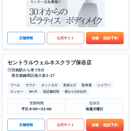
体験・相談予約
店舗情報
公式サイト
セントラルウェルネスクラブ保谷店
田無駅から車で8分
東京都練馬区南大泉3-27
プール
サウナ
ホットヨガ
常温ヨガ
駐車場
シャワー
ロッカー
Wi-Fi
他店舗利用
駅から5分以内
営業時間
定休日
平日 9:00〜22:00
毎週月曜日
体験・相談予約
店舗情報
公式サイト