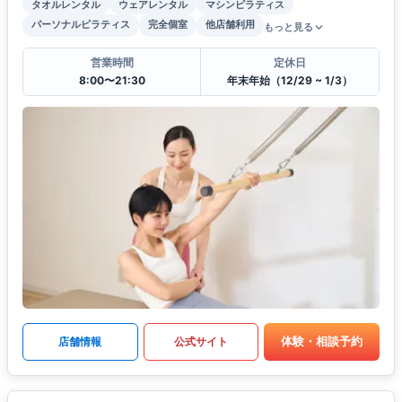
タオルレンタル
ウェアレンタル
マシンピラティス
パーソナルピラティス
完全個室
他店舗利用
もっと見る
営業時間
定休日
8:00〜21:30
年末年始（12/29 ~ 1/3）
体験・相談予約
店舗情報
公式サイト