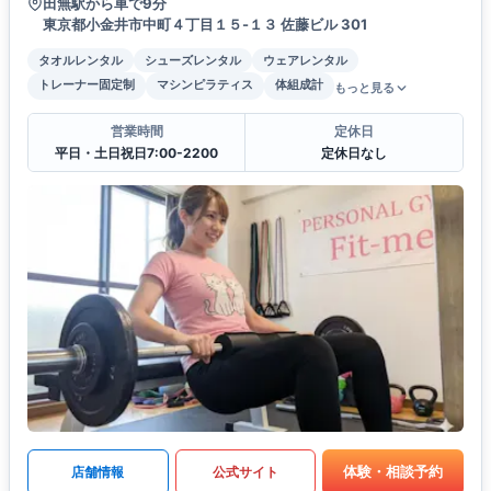
田無駅から車で9分
東京都小金井市中町４丁目１５-１３ 佐藤ビル 301
タオルレンタル
シューズレンタル
ウェアレンタル
トレーナー固定制
マシンピラティス
体組成計
もっと見る
営業時間
定休日
平日・土日祝日7:00-2200
定休日なし
体験・相談予約
店舗情報
公式サイト