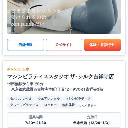
体験・相談予約
店舗情報
公式サイト
キャンペーン中
マシンピラティススタジオ ザ･シルク吉祥寺店
田無駅から車で9分
東京都武蔵野市吉祥寺本町1丁目12ー9VORT吉祥寺3階
タオルレンタル
ウェアレンタル
マシンピラティス
グループピラティス
ロッカー
無料体験
もっと見る
営業時間
定休日
7:30〜21:30
年末年始（12/29~1/3）