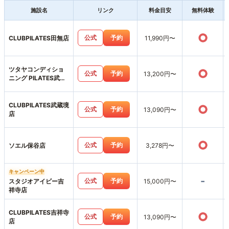
施設名
リンク
料金目安
無料体験
○
公式
予約
CLUBPILATES田無店
11,990円〜
ツタヤコンディショ
○
公式
予約
13,200円〜
ニング PILATES武蔵
境店
CLUBPILATES武蔵境
○
公式
予約
13,090円〜
店
○
公式
予約
ソエル保谷店
3,278円〜
キャンペーン中
-
公式
予約
スタジオアイビー吉
15,000円〜
祥寺店
CLUBPILATES吉祥寺
○
公式
予約
13,090円〜
店