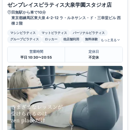
ゼンプレイスピラティス大泉学園スタジオ店
田無駅から車で10分
東京都練馬区東大泉 4-2-12 ラ・ルネサンス・ド・三幸堂ビル 西
棟２階
マシンピラティス
マットピラティス
パーソナルピラティス
グループピラティス
ロッカー
他店舗利用
無料体験
もっと見る
営業時間
定休日
平日 10:30〜20:55
不定休