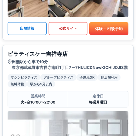
体験・相談予約
店舗情報
公式サイト
ピラティスケー吉祥寺店
田無駅から車で10分
東京都武蔵野市吉祥寺南町1丁目7ー7HULIC&NewKICHIJOJI3階
マシンピラティス
グループピラティス
子連れOK
他店舗利用
無料体験
駅から5分以内
営業時間
定休日
火~金10:00〜22:00
毎週月曜日