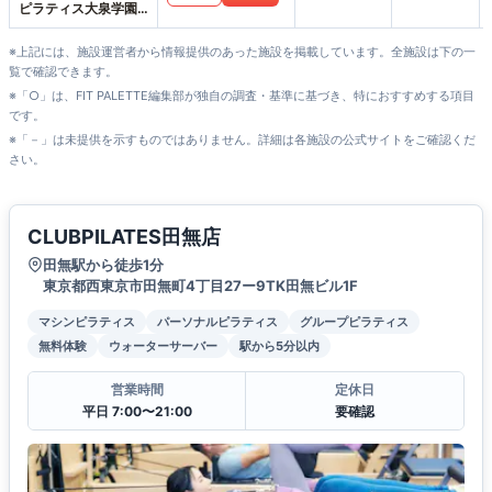
ピラティス大泉学園
店
※上記には、施設運営者から情報提供のあった施設を掲載しています。全施設は下の一
覧で確認できます。
※「○」は、FIT PALETTE編集部が独自の調査・基準に基づき、特におすすめする項目
です。
※「－」は未提供を示すものではありません。詳細は各施設の公式サイトをご確認くだ
さい。
CLUBPILATES田無店
田無駅から徒歩1分
東京都西東京市田無町4丁目27ー9TK田無ビル1F
マシンピラティス
パーソナルピラティス
グループピラティス
無料体験
ウォーターサーバー
駅から5分以内
営業時間
定休日
平日 7:00〜21:00
要確認