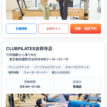
体験・相談予約
店舗情報
公式サイト
CLUBPILATES吉祥寺店
田無駅から車で9分
東京都武蔵野市吉祥寺本町2ー14ー27ー1F
マシンピラティス
パーソナルピラティス
グループピラティス
無料体験
ウォーターサーバー
駅から5分以内
営業時間
定休日
月8:00〜21:00
要確認