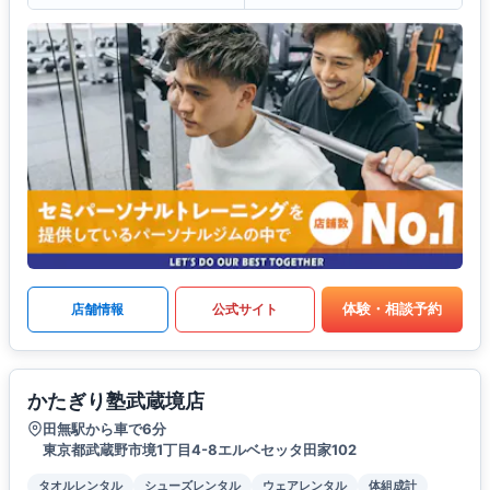
体験・相談予約
店舗情報
公式サイト
かたぎり塾武蔵境店
田無駅から車で6分
東京都武蔵野市境1丁目4-8エルベセッタ田家102
タオルレンタル
シューズレンタル
ウェアレンタル
体組成計