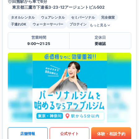
田無駅から車で8分
東京都三鷹市下連雀3-23-12アージェントビル502
タオルレンタル
ウェアレンタル
セミパーソナル
完全個室
子連れOK
ウォーターサーバー
プロテイン
もっと見る
営業時間
定休日
9:00〜21:25
要確認
体験・相談予約
店舗情報
公式サイト