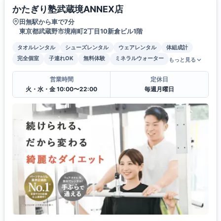
かたぎり塾武蔵境ANNEX店
田無駅から車で7分
東京都武蔵野市境南町2丁目10新倉ビル1階
タオルレンタル
シューズレンタル
ウェアレンタル
体組成計
完全個室
子連れOK
無料体験
ミネラルウォーター
もっと見る
営業時間
定休日
火・水・金 10:00〜22:00
毎週月曜日