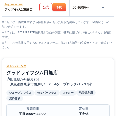
キャンペーン中
-
公式
予約
20,460円〜
アップルジム三鷹店
※上記には、施設運営者から情報提供のあった施設を掲載しています。全施設は下の一
覧で確認できます。
※「○」は、FIT PALETTE編集部が独自の調査・基準に基づき、特におすすめする項目
です。
※「－」は未提供を示すものではありません。詳細は各施設の公式サイトをご確認くだ
さい。
キャンペーン中
グッドライフジム田無店
田無駅から徒歩7分
東京都西東京市西原町1ー2ー4ケープロックパレス1階
シューズレンタル
セミパーソナル
ロッカー
他店舗利用
無料体験
営業時間
定休日
平日 9:00〜22:00
不定休