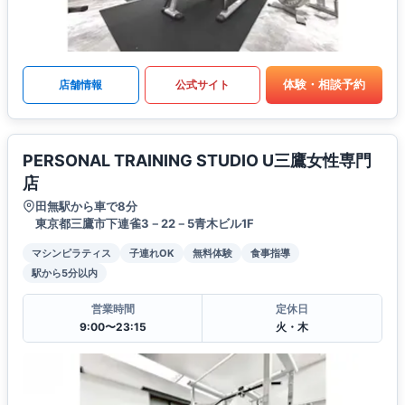
体験・相談予約
店舗情報
公式サイト
PERSONAL TRAINING STUDIO U三鷹女性専門
店
田無駅から車で8分
東京都三鷹市下連雀3－22－5青木ビル1F
マシンピラティス
子連れOK
無料体験
食事指導
駅から5分以内
営業時間
定休日
9:00〜23:15
火・木