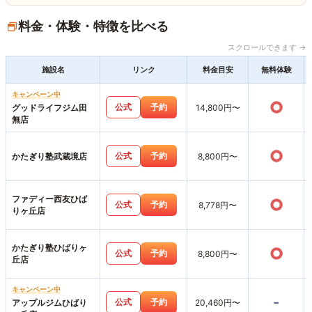
料金・体験・特徴を比べる
スクロールできます →
施設名
リンク
料金目安
無料体験
キャンペーン中
○
公式
予約
グッドライフジム田
14,800円〜
無店
○
公式
予約
かたぎり塾武蔵境店
8,800円〜
ファディー西友ひば
○
公式
予約
8,778円〜
りヶ丘店
かたぎり塾ひばりヶ
○
公式
予約
8,800円〜
丘店
キャンペーン中
-
公式
予約
アップルジムひばり
20,460円〜