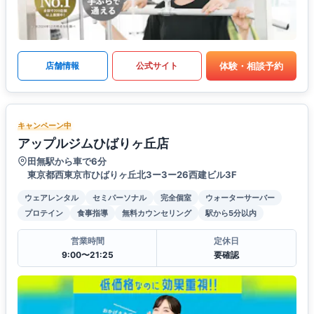
体験・相談予約
店舗情報
公式サイト
キャンペーン中
アップルジムひばりヶ丘店
田無駅から車で6分
東京都西東京市ひばりヶ丘北3ー3ー26西建ビル3F
ウェアレンタル
セミパーソナル
完全個室
ウォーターサーバー
プロテイン
食事指導
無料カウンセリング
駅から5分以内
営業時間
定休日
9:00〜21:25
要確認