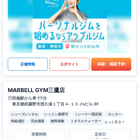
体験・相談予約
店舗情報
公式サイト
MARBELL GYM三鷹店
田無駅から車で7分
東京都武蔵野市西久保１丁目４-１０ J'sビル 3F
シューズレンタル
レッスン振替可
トレーナー固定制
ロッカー
体組成計
完全個室
無料体験
ミネラルウォーター
もっと見る
営業時間
定休日