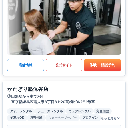
体験・相談予約
店舗情報
公式サイト
かたぎり塾保谷店
田無駅から車で7分
東京都練馬区南大泉3丁目31-20高橋ビル2F 1号室
タオルレンタル
シューズレンタル
ウェアレンタル
完全個室
子連れOK
無料体験
ウォーターサーバー
プロテイン
もっと見る