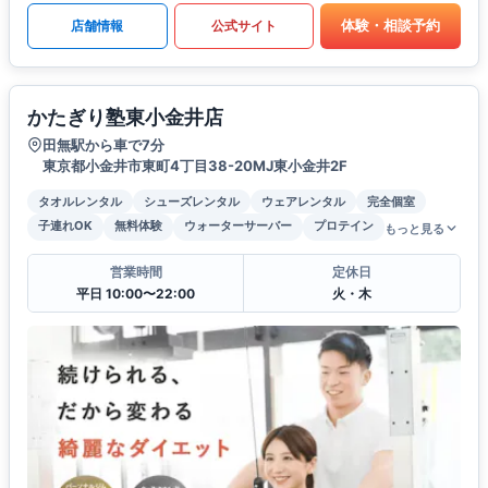
体験・相談予約
店舗情報
公式サイト
かたぎり塾東小金井店
田無駅から車で7分
東京都小金井市東町4丁目38-20MJ東小金井2F
タオルレンタル
シューズレンタル
ウェアレンタル
完全個室
子連れOK
無料体験
ウォーターサーバー
プロテイン
もっと見る
営業時間
定休日
平日 10:00〜22:00
火・木