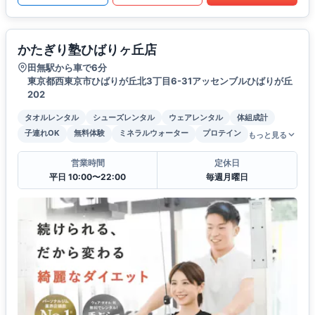
かたぎり塾ひばりヶ丘店
田無駅から車で6分
東京都西東京市ひばりが丘北3丁目6-31アッセンブルひばりが丘
202
タオルレンタル
シューズレンタル
ウェアレンタル
体組成計
子連れOK
無料体験
ミネラルウォーター
プロテイン
もっと見る
営業時間
定休日
平日 10:00〜22:00
毎週月曜日