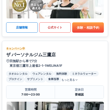
体験・相談予約
店舗情報
公式サイト
キャンペーン中
ザ パーソナルジム三鷹店
田無駅から車で7分
東京都三鷹市上連雀2-1-1WELINA1F
タオルレンタル
ウェアレンタル
無料体験
ミネラルウォーター
プロテイン
サプリメント
食事指導
もっと見る
営業時間
定休日
7:00〜23:00
要確認