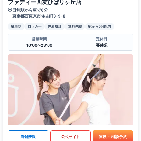
ファディー西友ひばりヶ丘店
田無駅から車で6分
東京都西東京市住吉町3-9-8
駐車場
ロッカー
体組成計
無料体験
駅から5分以内
営業時間
定休日
10:00〜23:00
要確認
体験・相談予約
店舗情報
公式サイト