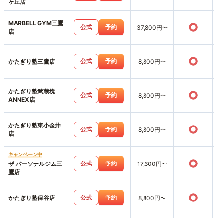
ヶ丘店
MARBELL GYM三鷹
○
公式
予約
37,800円〜
店
○
公式
予約
かたぎり塾三鷹店
8,800円〜
かたぎり塾武蔵境
○
公式
予約
8,800円〜
ANNEX店
かたぎり塾東小金井
○
公式
予約
8,800円〜
店
キャンペーン中
○
公式
予約
ザ パーソナルジム三
17,600円〜
鷹店
○
公式
予約
かたぎり塾保谷店
8,800円〜