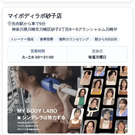
マイボディラボ砂子店
矢向駅から車で5分
神奈川県川崎市川崎区砂子2丁目9ー5グランシャルム川崎1F
トレーナー指名
食事指導
無料カウンセリング
駅から5分以内
営業時間
定休日
火~土9:30〜21:00
毎週月曜日