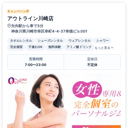
キャンペーン中
アウトライン川崎店
矢向駅から車で3分
神奈川県川崎市幸区幸町4-4-37幸徳ビル301
タオルレンタル
シューズレンタル
ウェアレンタル
シャワー
完全個室
子連れOK
無料体験
アミノ酸ドリンク
もっと見る
営業時間
定休日
7:00〜23:00
不定休