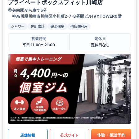
プライベートボックスフィット川崎店
矢向駅から車で5分
神奈川県川崎市川崎区小川町2-7-8昼間ビルIVYTOWER9階
シャワー
体組成計
完全個室
他店舗利用
営業時間
定休日
平日 11:00〜21:00
定休日なし
体験・相談予約
店舗情報
公式サイト