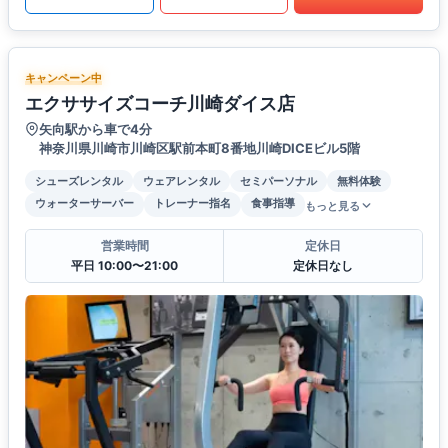
キャンペーン中
エクササイズコーチ川崎ダイス店
矢向駅から車で4分
神奈川県川崎市川崎区駅前本町8番地川崎DICEビル5階
シューズレンタル
ウェアレンタル
セミパーソナル
無料体験
ウォーターサーバー
トレーナー指名
食事指導
もっと見る
営業時間
定休日
平日 10:00〜21:00
定休日なし