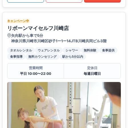
キャンペーン中
リボーンマイセルフ川崎店
矢向駅から車で5分
神奈川県川崎市川崎区砂子1ー1ー14JTB川崎共同ビル3階
タオルレンタル
ウェアレンタル
シャワー
無料体験
食事提供
食事指導
無料カウンセリング
駅から5分以内
営業時間
定休日
平日 10:00〜22:00
毎週日曜日