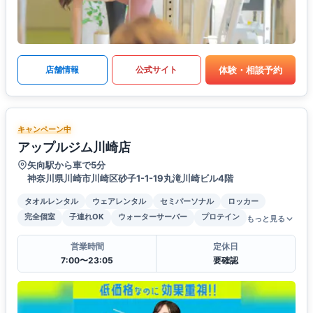
体験・相談予約
店舗情報
公式サイト
キャンペーン中
アップルジム川崎店
矢向駅から車で5分
神奈川県川崎市川崎区砂子1-1-19丸滝川崎ビル4階
タオルレンタル
ウェアレンタル
セミパーソナル
ロッカー
完全個室
子連れOK
ウォーターサーバー
プロテイン
もっと見る
営業時間
定休日
7:00〜23:05
要確認