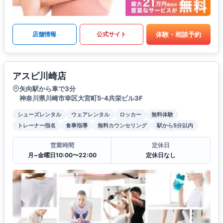
体験・相談予約
店舗情報
公式サイト
アスピ川崎店
矢向駅から車で3分
神奈川県川崎市幸区大宮町5-4共栄ビル3F
シューズレンタル
ウェアレンタル
ロッカー
無料体験
トレーナー指名
食事指導
無料カウンセリング
駅から5分以内
営業時間
定休日
月~金曜日10:00〜22:00
定休日なし