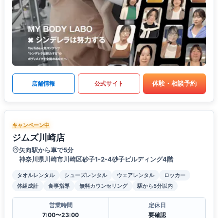
体験・相談予約
店舗情報
公式サイト
キャンペーン中
ジムズ川崎店
矢向駅から車で5分
神奈川県川崎市川崎区砂子1-2-4砂子ビルディング4階
タオルレンタル
シューズレンタル
ウェアレンタル
ロッカー
体組成計
食事指導
無料カウンセリング
駅から5分以内
営業時間
定休日
7:00〜23:00
要確認