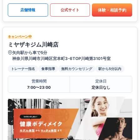
体験・相談予約
店舗情報
公式サイト
キャンペーン中
ミヤザキジム川崎店
矢向駅から車で5分
神奈川県川崎市川崎区宮本町3-6TOP川崎第3101号室
トレーナー指名
食事指導
無料カウンセリング
駅から5分以内
営業時間
定休日
7:00〜23:00
定休日なし