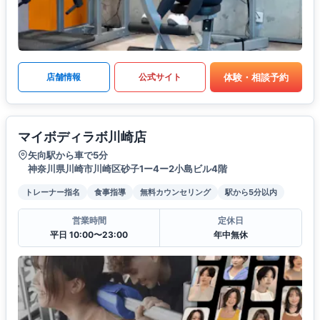
体験・相談予約
店舗情報
公式サイト
マイボディラボ川崎店
矢向駅から車で5分
神奈川県川崎市川崎区砂子1ー4ー2小島ビル4階
トレーナー指名
食事指導
無料カウンセリング
駅から5分以内
営業時間
定休日
平日 10:00〜23:00
年中無休