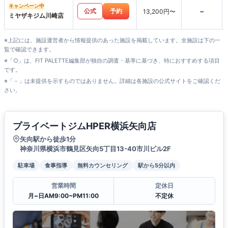
キャンペーン中
-
公式
予約
13,200円〜
ミヤザキジム川崎店
※上記には、施設運営者から情報提供のあった施設を掲載しています。全施設は下の一
覧で確認できます。
※「○」は、FIT PALETTE編集部が独自の調査・基準に基づき、特におすすめする項目
です。
※「－」は未提供を示すものではありません。詳細は各施設の公式サイトをご確認くだ
さい。
プライベートジムHPER横浜矢向店
矢向駅から徒歩1分
神奈川県横浜市鶴見区矢向5丁目13-40市川ビル2F
駐車場
食事指導
無料カウンセリング
駅から5分以内
営業時間
定休日
月~日AM9:00~PM11:00
不定休