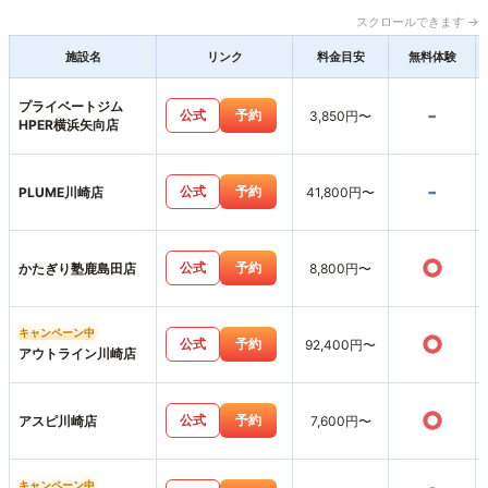
スクロールできます →
施設名
リンク
料金目安
無料体験
プライベートジム
-
公式
予約
3,850円〜
HPER横浜矢向店
-
公式
予約
PLUME川崎店
41,800円〜
○
公式
予約
かたぎり塾鹿島田店
8,800円〜
キャンペーン中
○
公式
予約
92,400円〜
アウトライン川崎店
○
公式
予約
アスピ川崎店
7,600円〜
キャンペーン中