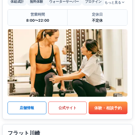
体組成計
無料体験
ウォーターサーバー
プロテイン
もっと見る
営業時間
定休日
8:00〜22:00
不定休
体験・相談予約
店舗情報
公式サイト
フラット川崎