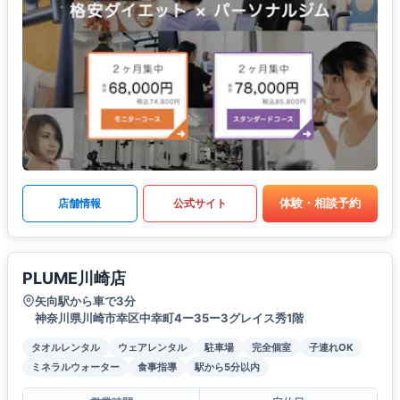
体験・相談予約
店舗情報
公式サイト
PLUME川崎店
矢向駅から車で3分
神奈川県川崎市幸区中幸町4ー35ー3グレイス秀1階
タオルレンタル
ウェアレンタル
駐車場
完全個室
子連れOK
ミネラルウォーター
食事指導
駅から5分以内