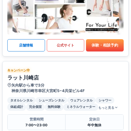
体験・相談予約
店舗情報
公式サイト
キャンペーン中
ラット川崎店
矢向駅から車で3分
神奈川県川崎市幸区大宮町5−4共栄ビル4F
タオルレンタル
シューズレンタル
ウェアレンタル
シャワー
体組成計
完全個室
無料体験
ミネラルウォーター
もっと見る
営業時間
定休日
7:00〜23:00
年中無休