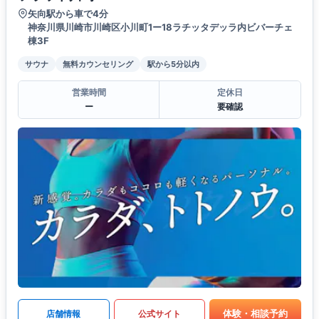
矢向駅から車で4分
神奈川県川崎市川崎区小川町1ー18ラチッタデッラ内ビバーチェ
棟3F
サウナ
無料カウンセリング
駅から5分以内
営業時間
定休日
ー
要確認
体験・相談予約
店舗情報
公式サイト