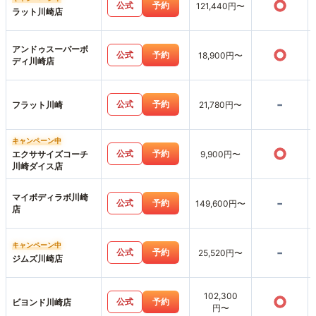
○
公式
予約
121,440円〜
ラット川崎店
アンドゥスーパーボ
○
公式
予約
18,900円〜
ディ川崎店
-
公式
予約
フラット川崎
21,780円〜
キャンペーン中
○
公式
予約
エクササイズコーチ
9,900円〜
川崎ダイス店
マイボディラボ川崎
-
公式
予約
149,600円〜
店
キャンペーン中
-
公式
予約
25,520円〜
ジムズ川崎店
102,300
○
公式
予約
ビヨンド川崎店
円〜