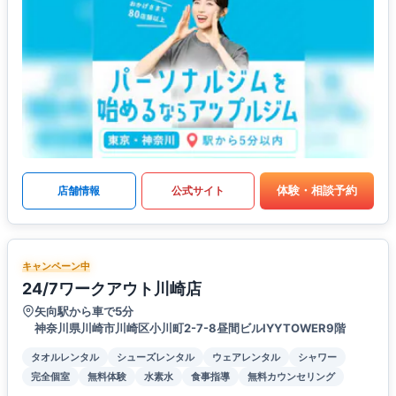
体験・相談予約
店舗情報
公式サイト
キャンペーン中
24/7ワークアウト川崎店
矢向駅から車で5分
神奈川県川崎市川崎区小川町2-7-8昼間ビルIYYTOWER9階
タオルレンタル
シューズレンタル
ウェアレンタル
シャワー
完全個室
無料体験
水素水
食事指導
無料カウンセリング