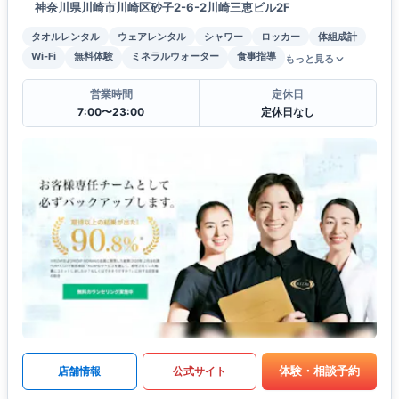
神奈川県川崎市川崎区砂子2-6-2川崎三恵ビル2F
タオルレンタル
ウェアレンタル
シャワー
ロッカー
体組成計
Wi-Fi
無料体験
ミネラルウォーター
食事指導
もっと見る
営業時間
定休日
7:00〜23:00
定休日なし
体験・相談予約
店舗情報
公式サイト