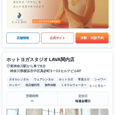
体験・相談予約
店舗情報
公式サイト
ホットヨガスタジオ LAVA関内店
東神奈川駅から車で8分
神奈川県横浜市中区真砂町3ー33セルテビル8F
タオルレンタル
ウェアレンタル
ホットヨガ
常温ヨガ
シャワー
ロッカー
他店舗利用
無料体験
ミネラルウォーター
もっと見る
営業時間
定休日
ー
毎週金曜日