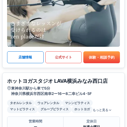
体験・相談予約
店舗情報
公式サイト
ホットヨガスタジオ LAVA横浜みなみ西口店
東神奈川駅から車で5分
神奈川県横浜市西区南幸2ー16ー8二幸ビル4･5F
タオルレンタル
ウェアレンタル
マシンピラティス
マットピラティス
グループピラティス
ホットヨガ
もっと見る
営業時間
定休日
ー
毎週火曜日