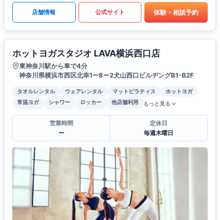
体験・相談予約
店舗情報
公式サイト
ホットヨガスタジオ LAVA横浜西口店
東神奈川駅から車で4分
神奈川県横浜市西区北幸1ー8ー2犬山西口ビルヂングB1･B2F
タオルレンタル
ウェアレンタル
マットピラティス
ホットヨガ
常温ヨガ
シャワー
ロッカー
他店舗利用
もっと見る
営業時間
定休日
ー
毎週木曜日