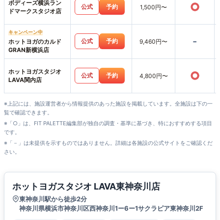
ボディーズ横浜ラン
○
公式
予約
1,500円〜
ドマークスタジオ店
キャンペーン中
-
公式
予約
ホットヨガのカルド
9,460円〜
GRAN新横浜店
ホットヨガスタジオ
○
公式
予約
4,800円〜
LAVA関内店
※上記には、施設運営者から情報提供のあった施設を掲載しています。全施設は下の一
覧で確認できます。
※「○」は、FIT PALETTE編集部が独自の調査・基準に基づき、特におすすめする項目
です。
※「－」は未提供を示すものではありません。詳細は各施設の公式サイトをご確認くだ
さい。
ホットヨガスタジオ LAVA東神奈川店
東神奈川駅から徒歩2分
神奈川県横浜市神奈川区西神奈川1ー6ー1サクラピア東神奈川2F