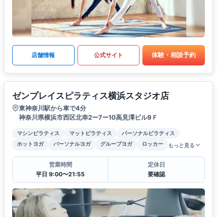
体験・相談予約
店舗情報
公式サイト
ゼンプレイスピラティス横浜スタジオ店
東神奈川駅から車で4分
神奈川県横浜市西区北幸2ー7ー10高見澤ビル9Ｆ
マシンピラティス
マットピラティス
パーソナルピラティス
ホットヨガ
パーソナルヨガ
グループヨガ
ロッカー
もっと見る
営業時間
定休日
平日 9:00〜21:55
要確認