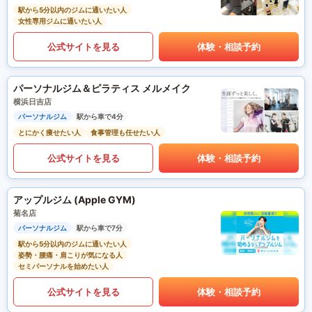
駅から5分以内のジムに通いたい人
女性専用ジムに通いたい人
公式サイトを見る
体験・相談予約
パーソナルジム＆ピラティス メルメイク
横浜日吉店
パーソナルジム
駅から車で4分
とにかく痩せたい人
食事管理も任せたい人
公式サイトを見る
体験・相談予約
アップルジム (Apple GYM)
菊名店
パーソナルジム
駅から車で7分
駅から5分以内のジムに通いたい人
姿勢・腰痛・肩こりが気になる人
セミパーソナルを始めたい人
公式サイトを見る
体験・相談予約