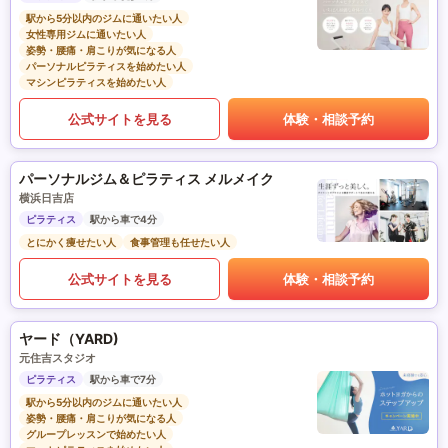
駅から5分以内のジムに通いたい人
女性専用ジムに通いたい人
姿勢・腰痛・肩こりが気になる人
パーソナルピラティスを始めたい人
マシンピラティスを始めたい人
公式サイトを見る
体験・相談予約
パーソナルジム＆ピラティス メルメイク
横浜日吉店
ピラティス
駅から車で4分
とにかく痩せたい人
食事管理も任せたい人
公式サイトを見る
体験・相談予約
ヤード（YARD)
元住吉スタジオ
ピラティス
駅から車で7分
駅から5分以内のジムに通いたい人
姿勢・腰痛・肩こりが気になる人
グループレッスンで始めたい人