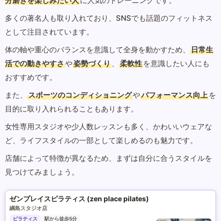
分磨きを楽しみたい人
に人気のトレーニングです。
多くの著名人も取り入れており、SNSでも話題のフィットネス
として注目されています。
体の軸や重心のバランスを意識して全身を動かすため、
日常生
活での動きやすさ
や
姿勢づくり
、
柔軟性
を意識したい人にも
おすすめです。
また、
スポーツのコンディショニング
や
パフォーマンス向上
を
目的に取り入れられることもあります。
女性専用スタジオや少人数レッスンも多く、かわいいウェアな
ど、ライフスタイルの一部として楽しめるのも魅力です。
店舗によって特徴が異なるため、まずは自分に合うスタイルを
見つけてみましょう。
ゼンプレイスピラティス (zen place pilates)
綱島スタジオ店
ピラティス
駅から徒歩5分