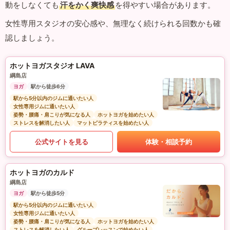
動をしなくても
汗をかく爽快感
を得やすい場合があります。
女性専用スタジオの安心感や、無理なく続けられる回数かも確
認しましょう。
ホットヨガスタジオ LAVA
綱島店
ヨガ
駅から徒歩6分
駅から5分以内のジムに通いたい人
女性専用ジムに通いたい人
姿勢・腰痛・肩こりが気になる人
ホットヨガを始めたい人
ストレスを解消したい人
マットピラティスを始めたい人
公式サイトを見る
体験・相談予約
ホットヨガのカルド
綱島店
ヨガ
駅から徒歩5分
駅から5分以内のジムに通いたい人
女性専用ジムに通いたい人
姿勢・腰痛・肩こりが気になる人
ホットヨガを始めたい人
ストレスを解消したい人
グループレッスンで始めたい人