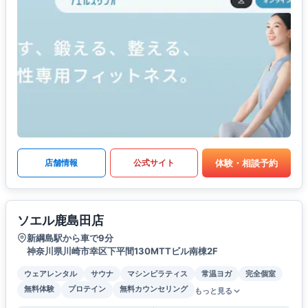
体験・相談予約
店舗情報
公式サイト
ソエル鹿島田店
新綱島駅から車で9分
神奈川県川崎市幸区下平間130MTTビル南棟2F
ウェアレンタル
サウナ
マシンピラティス
常温ヨガ
完全個室
無料体験
プロテイン
無料カウンセリング
もっと見る