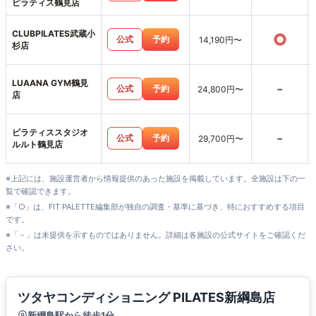
ピラティス鶴見店
CLUBPILATES武蔵小
○
公式
予約
14,190円〜
杉店
LUAANA GYM鶴見
-
公式
予約
24,800円〜
店
ピラティススタジオ
-
公式
予約
29,700円〜
ルルト鶴見店
※上記には、施設運営者から情報提供のあった施設を掲載しています。全施設は下の一
覧で確認できます。
※「○」は、FIT PALETTE編集部が独自の調査・基準に基づき、特におすすめする項目
です。
※「－」は未提供を示すものではありません。詳細は各施設の公式サイトをご確認くだ
さい。
ツタヤコンディショニング PILATES新綱島店
新綱島駅から徒歩1分