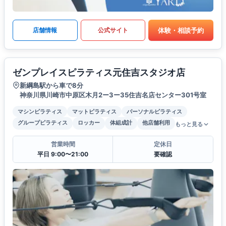
体験・相談予約
店舗情報
公式サイト
ゼンプレイスピラティス元住吉スタジオ店
新綱島駅から車で8分
神奈川県川崎市中原区木月2ー3ー35住吉名店センター301号室
マシンピラティス
マットピラティス
パーソナルピラティス
グループピラティス
ロッカー
体組成計
他店舗利用
もっと見る
営業時間
定休日
平日 9:00〜21:00
要確認