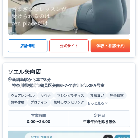
体験・相談予約
店舗情報
公式サイト
ソエル矢向店
新綱島駅から車で8分
神奈川県横浜市鶴見区矢向6-7-11吉川ビル2FA号室
ウェアレンタル
サウナ
マシンピラティス
常温ヨガ
完全個室
無料体験
プロテイン
無料カウンセリング
もっと見る
営業時間
定休日
0:00〜24:00
年末年始を除き無休