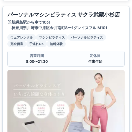
パーソナルマシンピラティス サクラ武蔵小杉店
新綱島駅から車で10分
神奈川県川崎市中原区今井南町8ー1グレイスフル.M101
ウェアレンタル
マシンピラティス
パーソナルピラティス
完全個室
子連れOK
無料体験
営業時間
定休日
8:00〜21:30
年末年始