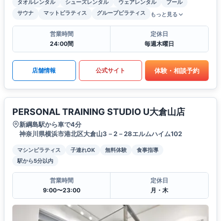
タオルレンタル
シューズレンタル
ウェアレンタル
プール
サウナ
マットピラティス
グループピラティス
もっと見る
営業時間
定休日
24:00間
毎週木曜日
体験・相談予約
店舗情報
公式サイト
PERSONAL TRAINING STUDIO U大倉山店
新綱島駅から車で4分
神奈川県横浜市港北区大倉山3－2－28エルムハイム102
マシンピラティス
子連れOK
無料体験
食事指導
駅から5分以内
営業時間
定休日
9:00〜23:00
月・木