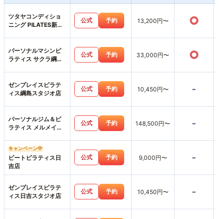
ツタヤコンディショ
○
公式
予約
13,200円〜
ニング PILATES新綱
島店
パーソナルマシンピ
○
公式
予約
33,000円〜
ラティス サクラ綱島
店
ゼンプレイスピラテ
-
公式
予約
10,450円〜
ィス綱島スタジオ店
パーソナルジム＆ピ
-
公式
予約
148,500円〜
ラティス メルメイク
横浜日吉店
キャンペーン中
-
公式
予約
ビートピラティス日
9,000円〜
吉店
ゼンプレイスピラテ
-
公式
予約
10,450円〜
ィス日吉スタジオ店