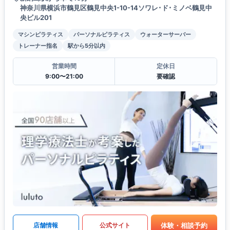
神奈川県横浜市鶴見区鶴見中央1-10-14ソワレ･ド･ミノベ鶴見中
央ビル201
マシンピラティス
パーソナルピラティス
ウォーターサーバー
トレーナー指名
駅から5分以内
営業時間
定休日
9:00〜21:00
要確認
体験・相談予約
店舗情報
公式サイト