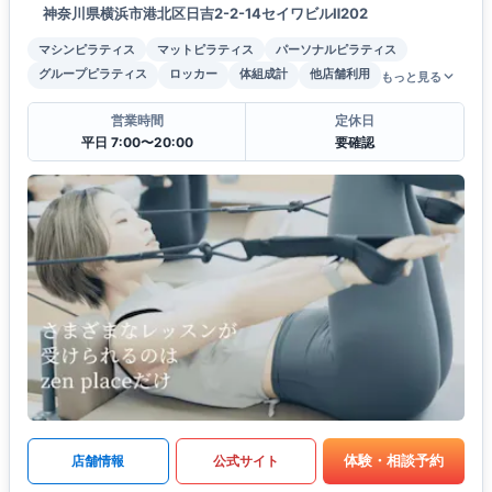
神奈川県横浜市港北区日吉2-2-14セイワビルⅡ202
マシンピラティス
マットピラティス
パーソナルピラティス
グループピラティス
ロッカー
体組成計
他店舗利用
もっと見る
営業時間
定休日
平日 7:00〜20:00
要確認
体験・相談予約
店舗情報
公式サイト