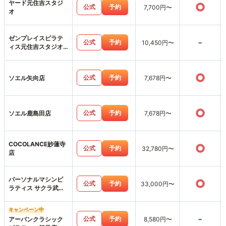
ヤード元住吉スタジ
○
公式
予約
7,700円〜
オ
ゼンプレイスピラテ
-
公式
予約
10,450円〜
ィス元住吉スタジオ
店
○
公式
予約
ソエル矢向店
7,678円〜
○
公式
予約
ソエル鹿島田店
7,678円〜
COCOLANCE妙蓮寺
○
公式
予約
32,780円〜
店
パーソナルマシンピ
○
公式
予約
33,000円〜
ラティス サクラ武蔵
小杉店
キャンペーン中
-
公式
予約
アーバンクラシック
8,580円〜