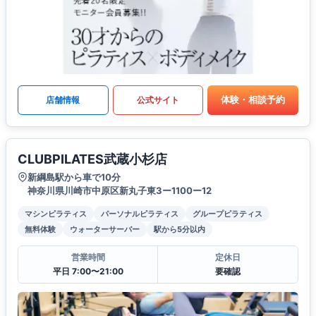
体験・相談予約
店舗情報
公式サイト
CLUBPILATES武蔵小杉店
新綱島駅から車で10分
神奈川県川崎市中原区新丸子東3ー1100ー12
マシンピラティス
パーソナルピラティス
グループピラティス
無料体験
ウォーターサーバー
駅から5分以内
営業時間
定休日
平日 7:00〜21:00
要確認