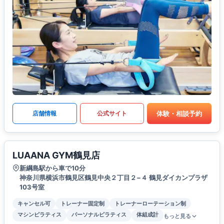
体験・相談予約
店舗情報
公式サイト
LUAANA GYM鶴見店
新綱島駅から車で10分
神奈川県横浜市鶴見区鶴見中央２丁目２−４ 鶴見ダイカンプラザ
103号室
キャンセル可
トレーナー固定制
トレーナーローテーション制
マシンピラティス
パーソナルピラティス
体組成計
もっと見る