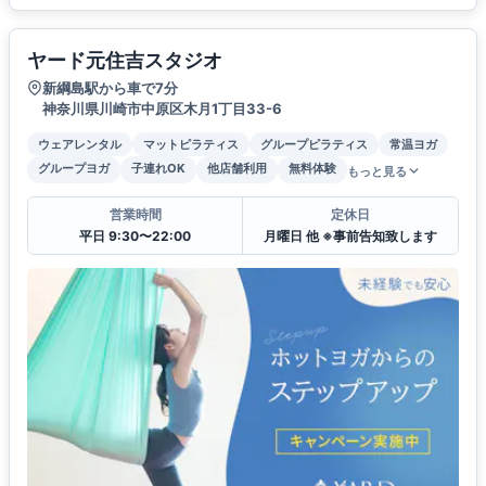
ヤード元住吉スタジオ
新綱島駅から車で7分
神奈川県川崎市中原区木月1丁目33-6
ウェアレンタル
マットピラティス
グループピラティス
常温ヨガ
グループヨガ
子連れOK
他店舗利用
無料体験
もっと見る
営業時間
定休日
平日 9:30〜22:00
月曜日 他 ※事前告知致します