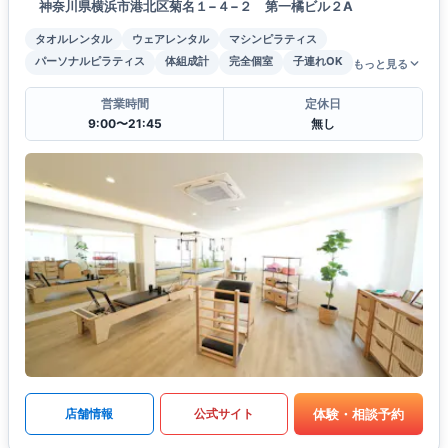
神奈川県横浜市港北区菊名１−４−２ 第一橘ビル２A
タオルレンタル
ウェアレンタル
マシンピラティス
パーソナルピラティス
体組成計
完全個室
子連れOK
もっと見る
営業時間
定休日
9:00〜21:45
無し
体験・相談予約
店舗情報
公式サイト