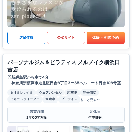
体験・相談予約
店舗情報
公式サイト
パーソナルジム＆ピラティス メルメイク横浜日
吉店
新綱島駅から車で4分
神奈川県横浜市港北区日吉6丁目3ー35ベルコート日吉106号室
タオルレンタル
ウェアレンタル
駐車場
完全個室
ミネラルウォーター
水素水
プロテイン
もっと見る
営業時間
定休日
24:00間対応
年中無休