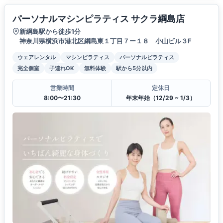
パーソナルマシンピラティス サクラ綱島店
新綱島駅から徒歩1分
神奈川県横浜市港北区綱島東１丁目７ー１８ 小山ビル３F
ウェアレンタル
マシンピラティス
パーソナルピラティス
完全個室
子連れOK
無料体験
駅から5分以内
営業時間
定休日
8:00〜21:30
年末年始（12/29 ~ 1/3）