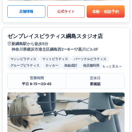
体験・相談予約
店舗情報
公式サイト
ゼンプレイスピラティス綱島スタジオ店
新綱島駅から徒歩5分
神奈川県横浜市港北区綱島西2ー6ー17黒川ビル3F
マシンピラティス
マットピラティス
パーソナルピラティス
グループピラティス
ロッカー
体組成計
他店舗利用
もっと見る
営業時間
定休日
平日 8:15〜20:45
要確認