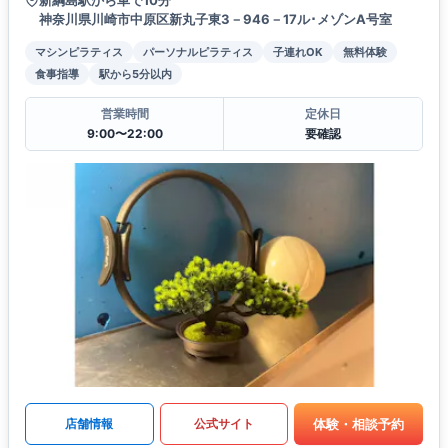
新綱島駅から車で10分
神奈川県川崎市中原区新丸子東3－946－17ル･メゾンA号室
マシンピラティス
パーソナルピラティス
子連れOK
無料体験
食事指導
駅から5分以内
営業時間
定休日
9:00〜22:00
要確認
体験・相談予約
店舗情報
公式サイト