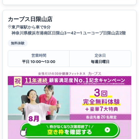
カーブス日限山店
東戸塚駅から車で9分
神奈川県横浜市港南区日限山3ー42ー1 ユーコープ日限山店2階
無料体験
営業時間
定休日
平日 10:00〜13:00
毎週日曜日