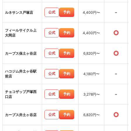
-
公式
予約
ルネサンス戸塚店
4,400円〜
フィールサイクル上
○
公式
予約
4,400円〜
大岡店
○
公式
予約
カーブス保土ヶ谷店
6,820円〜
ハコジム井土ヶ谷駅
-
公式
予約
4,180円〜
前店
チョコザップ戸塚西
-
公式
予約
3,278円〜
口店
○
公式
予約
カーブス井土ヶ谷店
6,820円〜