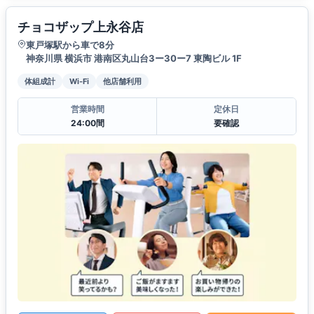
チョコザップ上永谷店
東戸塚駅から車で8分
神奈川県 横浜市 港南区丸山台3ー30ー7 東陶ビル 1F
体組成計
Wi-Fi
他店舗利用
営業時間
定休日
24:00間
要確認