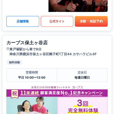
体験・相談予約
店舗情報
公式サイト
カーブス保土ヶ谷店
東戸塚駅から車で9分
神奈川県横浜市保土ヶ谷区帷子町1丁目44 カサハラビル3F
無料体験
営業時間
定休日
平日 10:00〜13:00
毎週日曜日