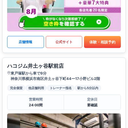
体験・相談予約
店舗情報
公式サイト
ハコジム井土ヶ谷駅前店
東戸塚駅から車で9分
神奈川県横浜市南区井土ヶ谷下町44ー17小野ビル2階
完全個室
他店舗利用
トレーナー指名
駅から5分以内
営業時間
定休日
24:00間
要確認