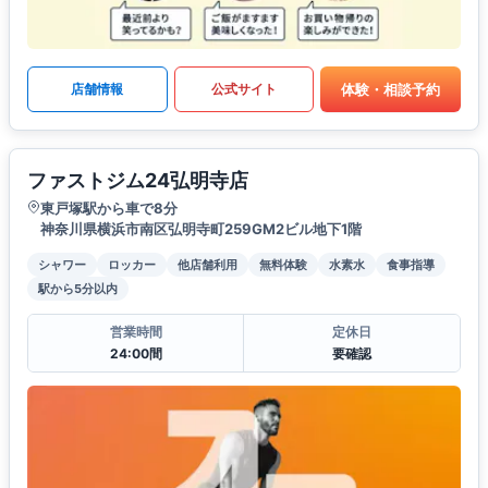
体験・相談予約
店舗情報
公式サイト
ファストジム24弘明寺店
東戸塚駅から車で8分
神奈川県横浜市南区弘明寺町259GM2ビル地下1階
シャワー
ロッカー
他店舗利用
無料体験
水素水
食事指導
駅から5分以内
営業時間
定休日
24:00間
要確認