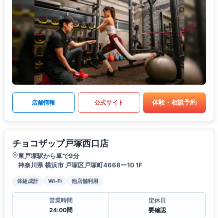
体験・相談予約
店舗情報
公式サイト
チョコザップ戸塚西口店
東戸塚駅から車で9分
神奈川県 横浜市 戸塚区戸塚町4668ー10 1F
体組成計
Wi-Fi
他店舗利用
営業時間
定休日
24:00間
要確認