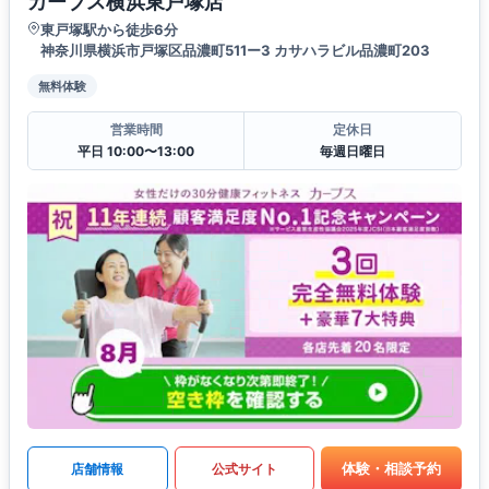
カーブス横浜東戸塚店
東戸塚駅から徒歩6分
神奈川県横浜市戸塚区品濃町511ー3 カサハラビル品濃町203
無料体験
営業時間
定休日
平日 10:00〜13:00
毎週日曜日
体験・相談予約
店舗情報
公式サイト