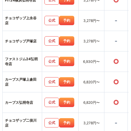
○
FiT24横浜弘明寺店
3,278円〜
チョコザップ上永谷
-
公式
予約
3,278円〜
店
-
公式
予約
チョコザップ戸塚店
3,278円〜
ファストジム24弘明
○
公式
予約
6,930円〜
寺店
カーブス戸塚上倉田
○
公式
予約
6,820円〜
店
○
公式
予約
カーブス弘明寺店
6,820円〜
チョコザップ二俣川
-
公式
予約
3,278円〜
店