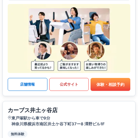
体験・相談予約
店舗情報
公式サイト
カーブス井土ヶ谷店
東戸塚駅から車で9分
神奈川県横浜市南区井土ケ谷下町37ー8 澤野ビル1F
無料体験