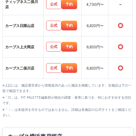
ティップネス二俣川
-
公式
予約
4,730円〜
店
○
公式
予約
カーブス日限山店
6,820円〜
○
公式
予約
カーブス上大岡店
6,820円〜
○
公式
予約
カーブス二俣川店
6,820円〜
※上記には、施設運営者から情報提供のあった施設を掲載しています。全施設は下の一
覧で確認できます。
※「○」は、FIT PALETTE編集部が独自の調査・基準に基づき、特におすすめする項目
です。
※「－」は未提供を示すものではありません。詳細は各施設の公式サイトをご確認くだ
さい。