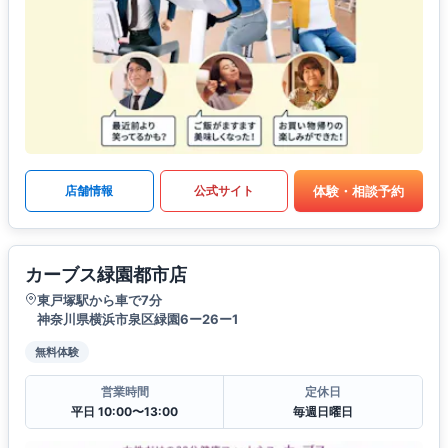
体験・相談予約
店舗情報
公式サイト
カーブス緑園都市店
東戸塚駅から車で7分
神奈川県横浜市泉区緑園6ー26ー1
無料体験
営業時間
定休日
平日 10:00〜13:00
毎週日曜日