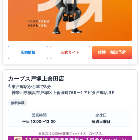
体験・相談予約
店舗情報
公式サイト
カーブス戸塚上倉田店
東戸塚駅から車で8分
神奈川県横浜市戸塚区上倉田町769ー1 アピタ戸塚店３F
無料体験
営業時間
定休日
平日 10:00〜13:00
毎週日曜日