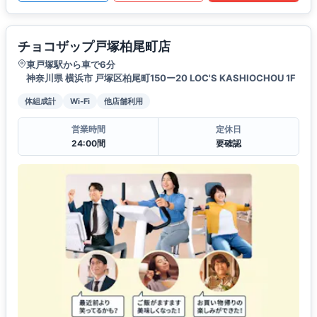
チョコザップ戸塚柏尾町店
東戸塚駅から車で6分
神奈川県 横浜市 戸塚区柏尾町150ー20 LOC'S KASHIOCHOU 1F
体組成計
Wi-Fi
他店舗利用
営業時間
定休日
24:00間
要確認