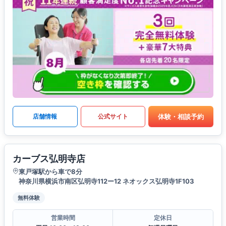
体験・相談予約
店舗情報
公式サイト
カーブス弘明寺店
東戸塚駅から車で8分
神奈川県横浜市南区弘明寺112ー12 ネオックス弘明寺1F103
無料体験
営業時間
定休日