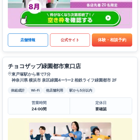
体験・相談予約
店舗情報
公式サイト
チョコザップ緑園都市東口店
東戸塚駅から車で7分
神奈川県 横浜市 泉区緑園4ー1ー2 相鉄ライフ緑園都市 2F
体組成計
Wi-Fi
他店舗利用
駅から5分以内
営業時間
定休日
24:00間
要確認