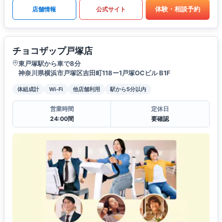
体験・相談予約
店舗情報
公式サイト
チョコザップ戸塚店
東戸塚駅から車で8分
神奈川県横浜市戸塚区吉田町118ー1戸塚OCビル B1F
体組成計
Wi-Fi
他店舗利用
駅から5分以内
営業時間
定休日
24:00間
要確認