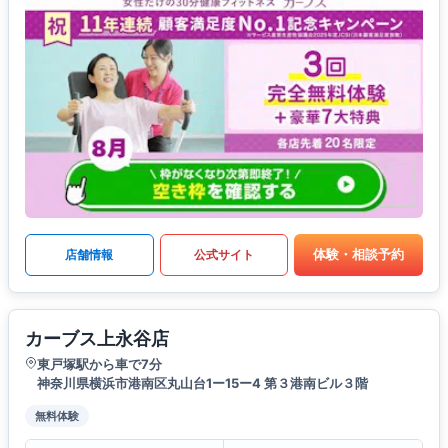
体験・相談予約
店舗情報
公式サイト
カーブス上永谷店
東戸塚駅から車で7分
神奈川県横浜市港南区丸山台1ー15ー4 第３港南ビル３階
無料体験