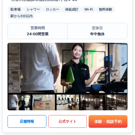
駐車場
シャワー
ロッカー
体組成計
Wi-Fi
無料体験
駅から5分以内
営業時間
定休日
24:00間営業
年中無休
体験・相談予約
店舗情報
公式サイト