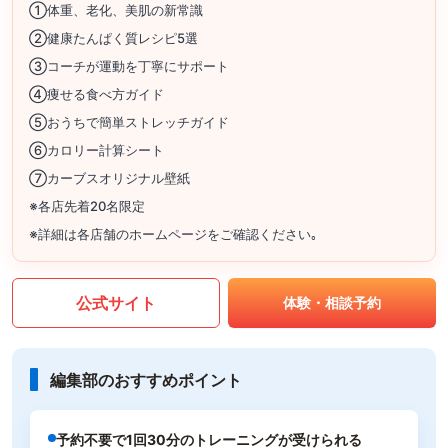
①体重、老化、美肌の新常識
②健康たんぱく質レシピ5選
③コーチが運動を丁寧にサポート
④痩せる食べ方ガイド
⑤おうちで簡単ストレッチガイド
⑥カロリー計算シート
⑦カーブスオリジナル壁紙
※各店先着20名限定
※詳細は各店舗のホームページをご確認ください｡
公式サイト
体験・相談予約
編集部のおすすめポイント
予約不要で1回30分のトレーニングが受けられる