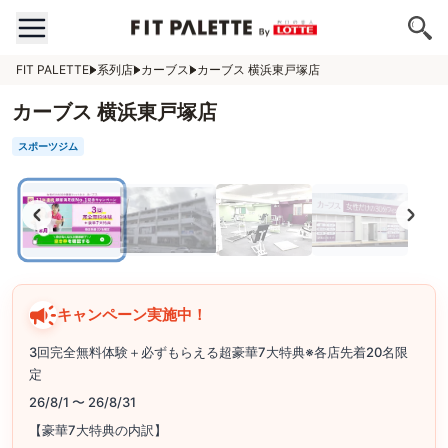
FIT PALETTE
系列店
カーブス
カーブス 横浜東戸塚店
カーブス 横浜東戸塚店
スポーツジム
キャンペーン実施中！
3回完全無料体験＋必ずもらえる超豪華7大特典※各店先着20名限
定
26/8/1 〜 26/8/31
【豪華7大特典の内訳】