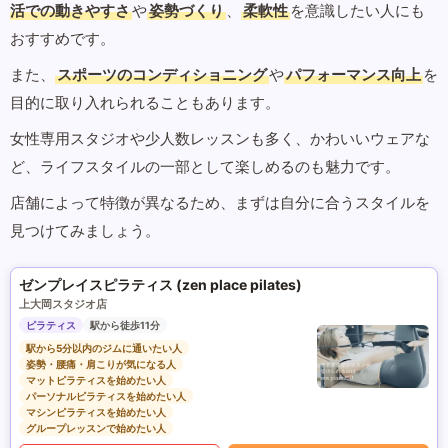
活での動きやすさ
や
姿勢づくり
、
柔軟性
を意識したい人にも
おすすめです。
また、
スポーツのコンディショニング
や
パフォーマンス向上
を
目的に取り入れられることもあります。
女性専用スタジオや少人数レッスンも多く、かわいいウェアな
ど、ライフスタイルの一部として楽しめるのも魅力です。
店舗によって特徴が異なるため、まずは自分に合うスタイルを
見つけてみましょう。
ゼンプレイスピラティス (zen place pilates)
上大岡スタジオ店
ピラティス
駅から徒歩11分
駅から5分以内のジムに通いたい人
姿勢・腰痛・肩こりが気になる人
マットピラティスを始めたい人
パーソナルピラティスを始めたい人
マシンピラティスを始めたい人
グループレッスンで始めたい人