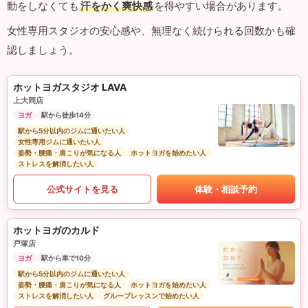
動をしなくても
汗をかく爽快感
を得やすい場合があります。
女性専用スタジオの安心感や、無理なく続けられる回数かも確
認しましょう。
ホットヨガスタジオ LAVA
上大岡店
ヨガ
駅から徒歩14分
駅から5分以内のジムに通いたい人
女性専用ジムに通いたい人
姿勢・腰痛・肩こりが気になる人
ホットヨガを始めたい人
ストレスを解消したい人
公式サイトを見る
体験・相談予約
ホットヨガのカルド
戸塚店
ヨガ
駅から車で10分
駅から5分以内のジムに通いたい人
姿勢・腰痛・肩こりが気になる人
ホットヨガを始めたい人
ストレスを解消したい人
グループレッスンで始めたい人