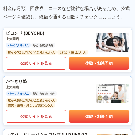
料金は月額、回数券、コースなど複雑な場合があるため、公式
ページを確認し、総額や通える回数をチェックしましょう。
ビヨンド (BEYOND)
上大岡店
パーソナルジム
駅から徒歩8分
駅から5分以内のジムに通いたい人
とにかく痩せたい人
公式サイトを見る
体験・相談予約
かたぎり塾
上大岡店
パーソナルジム
駅から徒歩14分
駅から5分以内のジムに通いたい人
姿勢・腰痛・肩こりが気になる人
公式サイトを見る
体験・相談予約
ラグジュアリージムヨコハマ (LUXURY GYM YOKOHAMA)