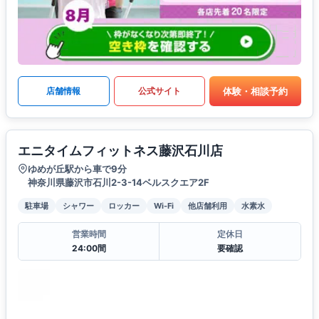
体験・相談予約
店舗情報
公式サイト
エニタイムフィットネス藤沢石川店
ゆめが丘駅から車で9分
神奈川県藤沢市石川2-3-14ベルスクエア2F
駐車場
シャワー
ロッカー
Wi-Fi
他店舗利用
水素水
営業時間
定休日
24:00間
要確認