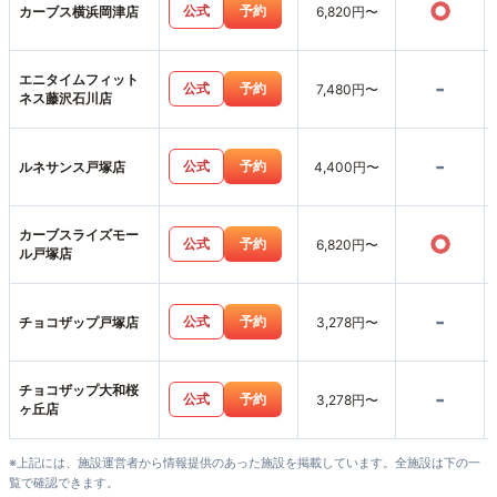
○
公式
予約
カーブス横浜岡津店
6,820円〜
エニタイムフィット
-
公式
予約
7,480円〜
ネス藤沢石川店
-
公式
予約
ルネサンス戸塚店
4,400円〜
カーブスライズモー
○
公式
予約
6,820円〜
ル戸塚店
-
公式
予約
チョコザップ戸塚店
3,278円〜
チョコザップ大和桜
-
公式
予約
3,278円〜
ヶ丘店
※上記には、施設運営者から情報提供のあった施設を掲載しています。全施設は下の一
覧で確認できます。