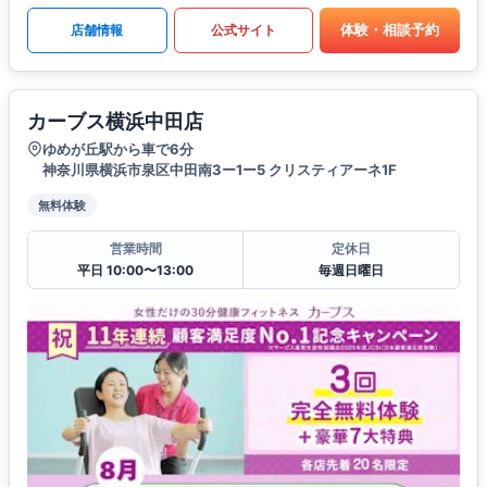
体験・相談予約
店舗情報
公式サイト
カーブス横浜中田店
ゆめが丘駅から車で6分
神奈川県横浜市泉区中田南3ー1ー5 クリスティアーネ1F
無料体験
営業時間
定休日
平日 10:00〜13:00
毎週日曜日