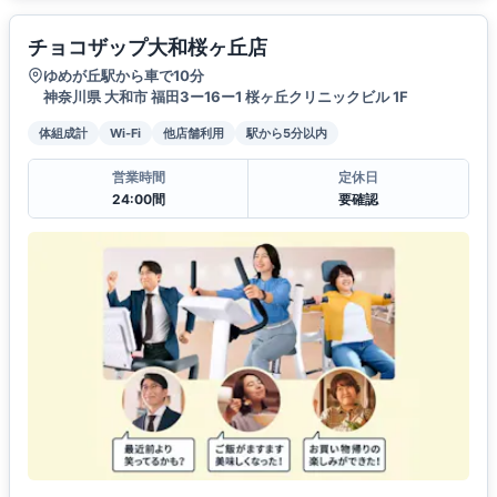
チョコザップ大和桜ヶ丘店
ゆめが丘駅から車で10分
神奈川県 大和市 福田3ー16ー1 桜ヶ丘クリニックビル 1F
体組成計
Wi-Fi
他店舗利用
駅から5分以内
営業時間
定休日
24:00間
要確認