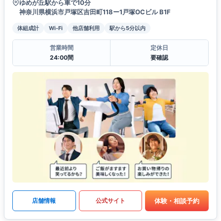
ゆめが丘駅から車で10分
神奈川県横浜市戸塚区吉田町118ー1戸塚OCビル B1F
体組成計
Wi-Fi
他店舗利用
駅から5分以内
営業時間
定休日
24:00間
要確認
体験・相談予約
店舗情報
公式サイト