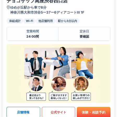
チョコザップ高座渋谷西口店
ゆめが丘駅から車で8分
神奈川県大和市渋谷5ー37ー6ディアコートIII 1F
体組成計
Wi-Fi
他店舗利用
駅から5分以内
営業時間
定休日
24:00間
要確認
体験・相談予約
店舗情報
公式サイト