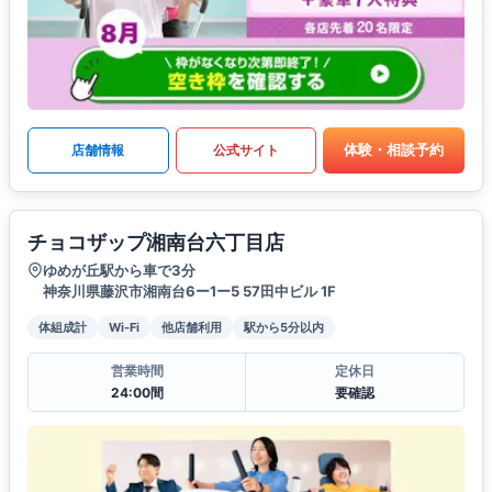
体験・相談予約
店舗情報
公式サイト
チョコザップ湘南台六丁目店
ゆめが丘駅から車で3分
神奈川県藤沢市湘南台6ー1ー5 57田中ビル 1F
体組成計
Wi-Fi
他店舗利用
駅から5分以内
営業時間
定休日
24:00間
要確認