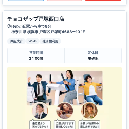
チョコザップ戸塚西口店
ゆめが丘駅から車で8分
神奈川県 横浜市 戸塚区戸塚町4668ー10 1F
体組成計
Wi-Fi
他店舗利用
営業時間
定休日
24:00間
要確認