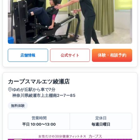
体験・相談予約
店舗情報
公式サイト
カーブスマルエツ綾瀬店
ゆめが丘駅から車で7分
神奈川県綾瀬市上土棚南2ー7ー85
無料体験
営業時間
定休日
平日 10:00〜13:00
毎週日曜日