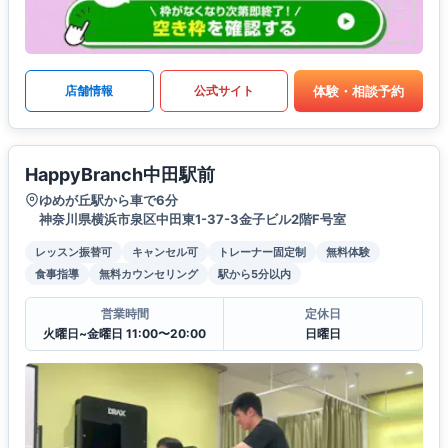
体験・相談予約
店舗情報
公式サイト
HappyBranch中田駅前
ゆめが丘駅から車で6分
神奈川県横浜市泉区中田東1-37-3金子ビル2階F号室
レッスン振替可
キャンセル可
トレーナー固定制
無料体験
食事指導
無料カウンセリング
駅から5分以内
営業時間
定休日
火曜日~金曜日 11:00〜20:00
日曜日