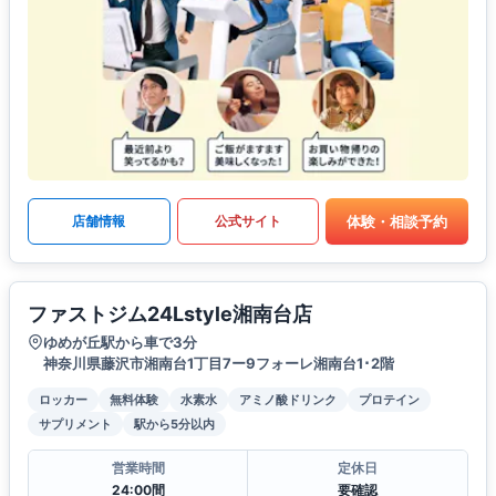
体験・相談予約
店舗情報
公式サイト
ファストジム24Lstyle湘南台店
ゆめが丘駅から車で3分
神奈川県藤沢市湘南台1丁目7ー9フォーレ湘南台1･2階
ロッカー
無料体験
水素水
アミノ酸ドリンク
プロテイン
サプリメント
駅から5分以内
営業時間
定休日
24:00間
要確認