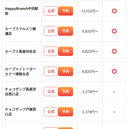
HappyBranch中田駅
○
公式
予約
12,100円〜
前
カーブスマルエツ綾
○
公式
予約
6,820円〜
瀬店
○
公式
予約
カーブス高座渋谷店
6,820円〜
カーブスイトーヨー
○
公式
予約
6,820円〜
カドー湘南台店
チョコザップ高座渋
-
公式
予約
3,278円〜
谷西口店
チョコザップ戸塚西
-
公式
予約
3,278円〜
口店