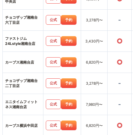
中央店
チョコザップ湘南台
-
公式
予約
3,278円〜
六丁目店
ファストジム
○
公式
予約
3,430円〜
24Lstyle湘南台店
○
公式
予約
カーブス湘南台店
6,820円〜
チョコザップ湘南台
-
公式
予約
3,278円〜
二丁目店
エニタイムフィット
-
公式
予約
7,980円〜
ネス湘南台店
○
公式
予約
カーブス横浜中田店
6,820円〜