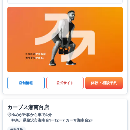
体験・相談予約
店舗情報
公式サイト
カーブス湘南台店
ゆめが丘駅から車で4分
神奈川県藤沢市湘南台1ー12ー7 カーサ湘南台2F
無料体験