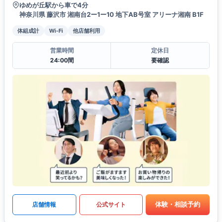
ゆめが丘駅から車で4分
神奈川県 藤沢市 湘南台2ー1ー10 地下AB号室 アリーナ湘南 B1F
体組成計
Wi-Fi
他店舗利用
営業時間
定休日
24:00間
要確認
体験・相談予約
店舗情報
公式サイト