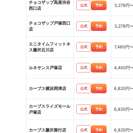
チョコザップ高座渋谷
3,278円
公式
予約
西口店
チョコザップ戸塚西口
3,278円
公式
予約
店
エニタイムフィットネ
7,480円
公式
予約
ス藤沢石川店
ルネサンス戸塚店
4,400円
公式
予約
カーブス横浜岡津店
6,820円
公式
予約
カーブスライズモール
6,820円
公式
予約
戸塚店
カーブス藤沢善行店
6,820円
公式
予約