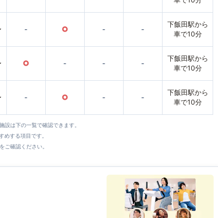
下飯田駅から
〜
-
○
-
-
車で10分
下飯田駅から
〜
○
-
-
-
車で10分
下飯田駅から
〜
-
○
-
-
車で10分
全施設は下の一覧で確認できます。
すすめする項目です。
をご確認ください。