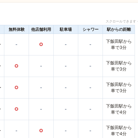
スクロールできます 
無料体験
他店舗利用
駐車場
シャワー
駅からの距離
下飯田駅から
〜
-
○
-
-
車で3分
下飯田駅から
〜
○
-
-
-
車で3分
下飯田駅から
〜
○
-
-
-
車で3分
下飯田駅から
〜
○
-
-
-
車で4分
下飯田駅から
〜
-
○
-
-
車で4分