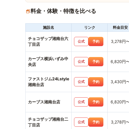
料金・体験・特徴を比べる
施設名
リンク
料金目安
チョコザップ湘南台六
3,278円
公式
予約
丁目店
カーブス横浜いずみ中
6,820円
公式
予約
央店
ファストジム24Lstyle
3,430円
公式
予約
湘南台店
カーブス湘南台店
6,820円
公式
予約
チョコザップ湘南台二
3,278円
公式
予約
丁目店