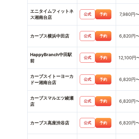
エニタイムフィットネ
7,980円
公式
予約
ス湘南台店
カーブス横浜中田店
6,820円
公式
予約
HappyBranch中田駅
12,100円
公式
予約
前
カーブスイトーヨーカ
6,820円
公式
予約
ドー湘南台店
カーブスマルエツ綾瀬
6,820円
公式
予約
店
カーブス高座渋谷店
6,820円
公式
予約