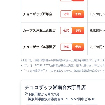
チョコザップ戸塚店
3,278円
公式
予約
カーブス戸塚上倉田店
6,820円
公式
予約
チョコザップ本藤沢店
3,278円
公式
予約
※上記には、施設運営者から情報提供のあった施設を掲載しています。
※「○」は、FIT PALETTE編集部が独自の調査・基準に基づき、特にお
※「－」は未提供を示すものではありません。詳細は各施設の公式サイト
チョコザップ湘南台六丁目店
下飯田駅から車で3分
神奈川県藤沢市湘南台6ー1ー5 57田中ビル 1F