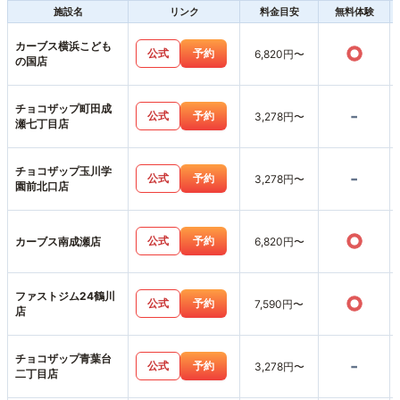
施設名
リンク
料金目安
無料体験
カーブス横浜こども
○
公式
予約
6,820円〜
の国店
チョコザップ町田成
-
公式
予約
3,278円〜
瀬七丁目店
チョコザップ玉川学
-
公式
予約
3,278円〜
園前北口店
○
公式
予約
カーブス南成瀬店
6,820円〜
ファストジム24鶴川
○
公式
予約
7,590円〜
店
チョコザップ青葉台
-
公式
予約
3,278円〜
二丁目店