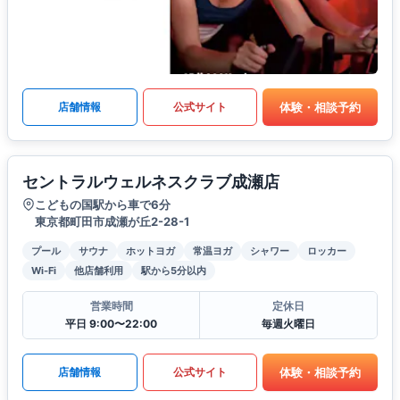
体験・相談予約
店舗情報
公式サイト
セントラルウェルネスクラブ成瀬店
こどもの国駅から車で6分
東京都町田市成瀬が丘2-28-1
プール
サウナ
ホットヨガ
常温ヨガ
シャワー
ロッカー
Wi-Fi
他店舗利用
駅から5分以内
営業時間
定休日
平日 9:00〜22:00
毎週火曜日
体験・相談予約
店舗情報
公式サイト