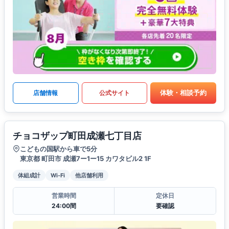
体験・相談予約
店舗情報
公式サイト
チョコザップ町田成瀬七丁目店
こどもの国駅から車で5分
東京都 町田市 成瀬7ー1ー15 カワタビル2 1F
体組成計
Wi-Fi
他店舗利用
営業時間
定休日
24:00間
要確認