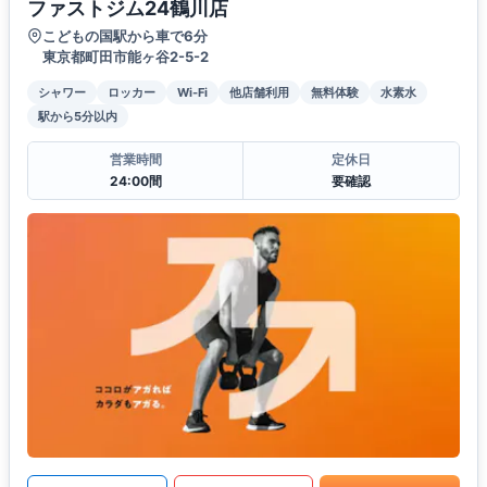
ファストジム24鶴川店
こどもの国駅から車で6分
東京都町田市能ヶ谷2-5-2
シャワー
ロッカー
Wi-Fi
他店舗利用
無料体験
水素水
駅から5分以内
営業時間
定休日
24:00間
要確認