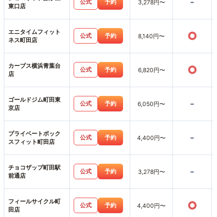
-
公式
予約
3,278円〜
東口店
エニタイムフィット
○
公式
予約
8,140円〜
ネス町田店
カーブス横浜青葉台
○
公式
予約
6,820円〜
店
ゴールドジム町田東
-
公式
予約
6,050円〜
京店
プライベートボック
-
公式
予約
4,400円〜
スフィット町田店
チョコザップ町田駅
-
公式
予約
3,278円〜
前通店
フィールサイクル町
○
公式
予約
4,400円〜
田店