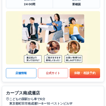
24:00間
要確認
体験・相談予約
店舗情報
公式サイト
カーブス南成瀬店
こどもの国駅から車で6分
東京都町田市南成瀬1ー8ー10 ベストンビル1F