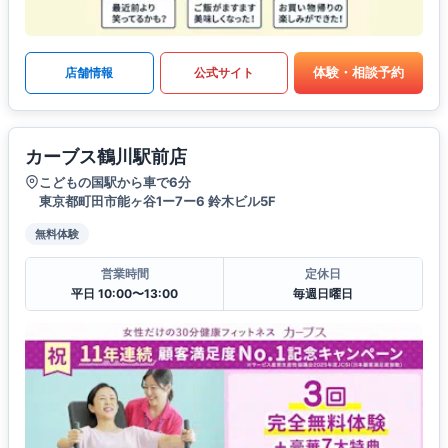
体験・相談予約
店舗情報
公式サイト
カーブス鶴川駅前店
こどもの国駅から車で6分
東京都町田市能ヶ谷1ー7ー6 鈴木ビル5F
無料体験
営業時間
定休日
平日 10:00〜13:00
毎週日曜日