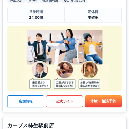
体組成計
Wi-Fi
他店舗利用
駅から5分以内
営業時間
定休日
24:00間
要確認
体験・相談予約
店舗情報
公式サイト
カーブス柿生駅前店