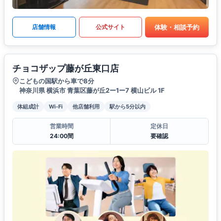
体験・相談予約
店舗情報
公式サイト
チョコザップ藤が丘東口店
こどもの国駅から車で8分
神奈川県 横浜市 青葉区藤が丘2ー1ー7 横山ビル 1F
体組成計
Wi-Fi
他店舗利用
駅から5分以内
営業時間
定休日
24:00間
要確認