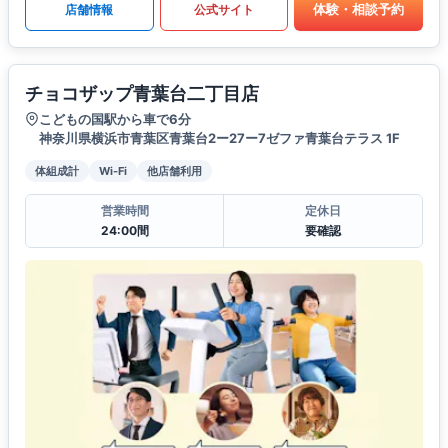
体験・相談予約
店舗情報
公式サイト
チョコザップ青葉台二丁目店
こどもの国駅から車で6分
神奈川県横浜市青葉区青葉台2ー27ー7ゼファ青葉台テラス 1F
体組成計
Wi-Fi
他店舗利用
営業時間
定休日
24:00間
要確認