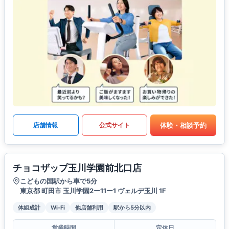
体験・相談予約
店舗情報
公式サイト
チョコザップ玉川学園前北口店
こどもの国駅から車で5分
東京都 町田市 玉川学園2ー11ー1 ヴェルデ玉川 1F
体組成計
Wi-Fi
他店舗利用
駅から5分以内
営業時間
定休日