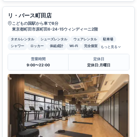
リ・バース町田店
こどもの国駅から車で8分
東京都町田市原町田6-24-15ウィンディーニ2階
タオルレンタル
シューズレンタル
ウェアレンタル
駐車場
シャワー
ロッカー
体組成計
Wi-Fi
完全個室
もっと見る
営業時間
定休日
9:00〜22:00
定休日:月曜日