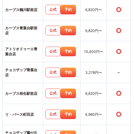
○
公式
予約
カーブス鶴川駅前店
6,820円〜
カーブス青葉台駅前
○
公式
予約
6,820円〜
店
アトリオドゥーエ青
○
公式
予約
15,400円〜
葉台店
チョコザップ青葉台
-
公式
予約
3,278円〜
店
○
公式
予約
カーブス柿生駅前店
6,820円〜
○
公式
予約
リ・バース町田店
4,980円〜
チョコザップ藤が丘