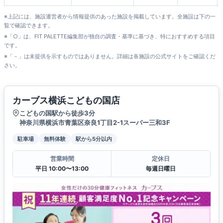
※上記には、施設運営者から情報提供のあった施設を掲載しています。全施設は下の一
覧で確認できます。
※「○」は、FIT PALETTE編集部が独自の調査・基準に基づき、特におすすめする項目
です。
※「－」は未提供を示すものではありません。詳細は各施設の公式サイトをご確認くだ
さい。
カーブス横浜こどもの国店
こどもの国駅から徒歩3分
神奈川県横浜市青葉区奈良1丁目2-1スーパー三和3F
駐車場
無料体験
駅から5分以内
営業時間
定休日
平日 10:00〜13:00
毎週日曜日