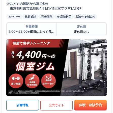
こどもの国駅から車で8分
東京都町田市原町田4丁目1-11大塚プラザビル6F
シャワー
体組成計
完全個室
他店舗利用
駅から5分以内
営業時間
定休日
7:00〜23:00※曜日によって営業時間が異なる場合がございます.
定休日なし
体験・相談予約
店舗情報
公式サイト