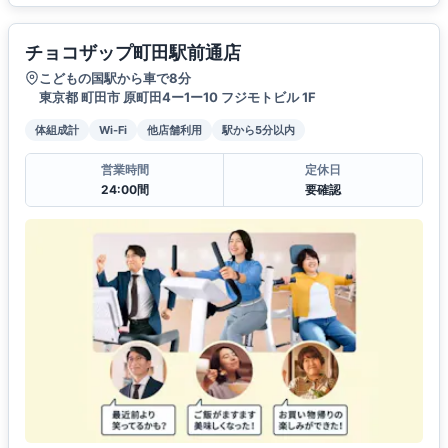
チョコザップ町田駅前通店
こどもの国駅から車で8分
東京都 町田市 原町田4ー1ー10 フジモトビル 1F
体組成計
Wi-Fi
他店舗利用
駅から5分以内
営業時間
定休日
24:00間
要確認