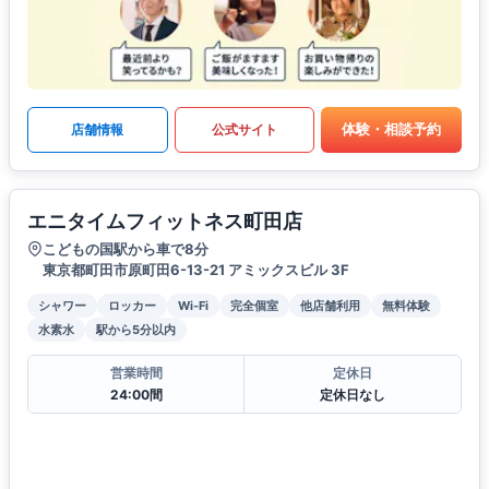
体験・相談予約
店舗情報
公式サイト
エニタイムフィットネス町田店
こどもの国駅から車で8分
東京都町田市原町田6-13-21 アミックスビル 3F
シャワー
ロッカー
Wi-Fi
完全個室
他店舗利用
無料体験
水素水
駅から5分以内
営業時間
定休日
24:00間
定休日なし