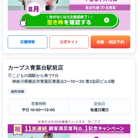
体験・相談予約
店舗情報
公式サイト
カーブス青葉台駅前店
こどもの国駅から車で7分
神奈川県横浜市青葉区青葉台2ー10ー20 第2志田ビル3階
無料体験
営業時間
定休日
平日 10:00〜13:00
毎週日曜日