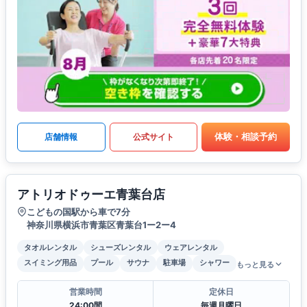
体験・相談予約
店舗情報
公式サイト
アトリオドゥーエ青葉台店
こどもの国駅から車で7分
神奈川県横浜市青葉区青葉台1ー2ー4
タオルレンタル
シューズレンタル
ウェアレンタル
スイミング用品
プール
サウナ
駐車場
シャワー
もっと見る
営業時間
定休日
24:00間
毎週月曜日