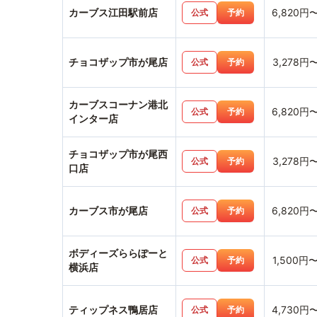
カーブス江田駅前店
6,820円
公式
予約
チョコザップ市が尾店
3,278円
公式
予約
カーブスコーナン港北
6,820円
公式
予約
インター店
チョコザップ市が尾西
3,278円
公式
予約
口店
カーブス市が尾店
6,820円
公式
予約
ボディーズららぽーと
1,500円
公式
予約
横浜店
ティップネス鴨居店
4,730円
公式
予約