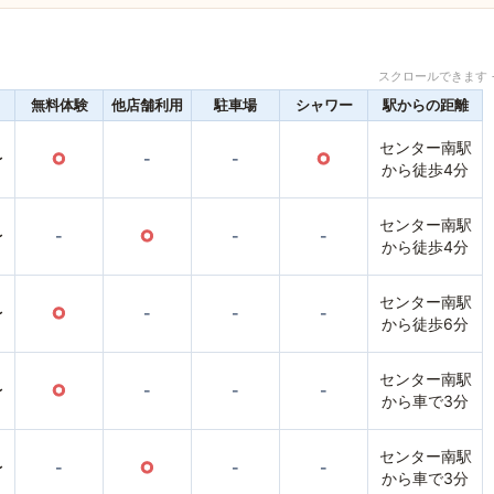
スクロールできます 
無料体験
他店舗利用
駐車場
シャワー
駅からの距離
センター南駅
〜
○
-
-
○
から徒歩4分
センター南駅
〜
-
○
-
-
から徒歩4分
センター南駅
〜
○
-
-
-
から徒歩6分
センター南駅
〜
○
-
-
-
から車で3分
センター南駅
〜
-
○
-
-
から車で3分