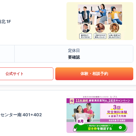
北 1F
定休日
要確認
体験・相談予約
公式サイト
ンター南 401+402