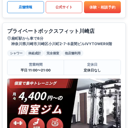
体験・相談予約
店舗情報
公式サイト
プライベートボックスフィット川崎店
扇町駅から車で8分
神奈川県川崎市川崎区小川町2-7-8昼間ビルIVYTOWER9階
シャワー
体組成計
完全個室
他店舗利用
営業時間
定休日
平日 11:00〜21:00
定休日なし