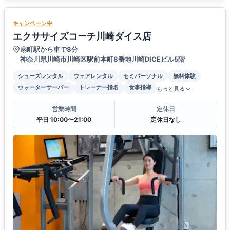
キャンペーン中
エクササイズコーチ川崎ダイス店
扇町駅から車で8分
神奈川県川崎市川崎区駅前本町8番地川崎DICEビル5階
シューズレンタル
ウェアレンタル
セミパーソナル
無料体験
ウォーターサーバー
トレーナー指名
食事指導
もっと見る
営業時間
定休日
平日 10:00〜21:00
定休日なし