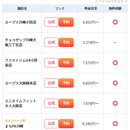
スクロールできます →
施設名
リンク
料金目安
無料体験
○
公式
予約
カーブス川崎小田店
6,820円〜
チョコザップ川崎大
-
公式
予約
3,278円〜
島三丁目店
ファストジム24小田
○
公式
予約
7,370円〜
栄店
○
公式
予約
カーブス大師桜本店
6,820円〜
エニタイムフィット
○
公式
予約
7,678円〜
ネス大師店
キャンペーン中
○
公式
予約
6,380円〜
まちFit川崎