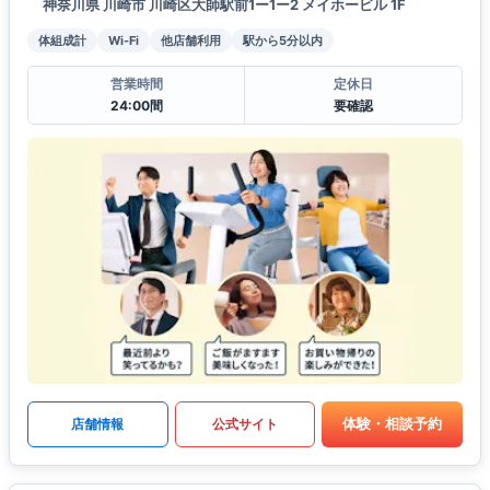
神奈川県 川崎市 川崎区大師駅前1ー1ー2 メイホービル 1F
体組成計
Wi-Fi
他店舗利用
駅から5分以内
営業時間
定休日
24:00間
要確認
体験・相談予約
店舗情報
公式サイト