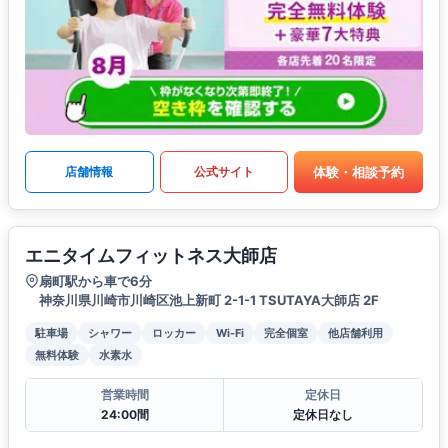
体験・相談予約
店舗情報
公式サイト
エニタイムフィットネス大師店
扇町駅から車で6分
神奈川県川崎市川崎区池上新町 2-1-1 TSUTAYA大師店 2F
駐車場
シャワー
ロッカー
Wi-Fi
完全個室
他店舗利用
無料体験
水素水
営業時間
定休日
24:00間
定休日なし