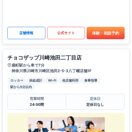
体験・相談予約
店舗情報
公式サイト
チョコザップ川崎池田二丁目店
扇町駅から車で7分
神奈川県川崎市川崎区池田2-5-3八丁畷店舗1F
ロッカー
体組成計
Wi-Fi
他店舗利用
食事指導
駅から5分以内
営業時間
定休日
24:00間
定休日なし