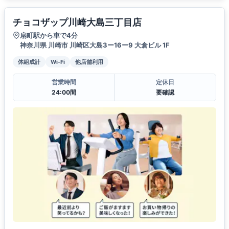
チョコザップ川崎大島三丁目店
扇町駅から車で4分
神奈川県 川崎市 川崎区大島3ー16ー9 大倉ビル 1F
体組成計
Wi-Fi
他店舗利用
営業時間
定休日
24:00間
要確認