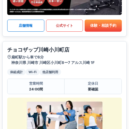
体験・相談予約
店舗情報
公式サイト
チョコザップ川崎小川町店
扇町駅から車で8分
神奈川県 川崎市 川崎区小川町8ー7 アルス川崎 1F
体組成計
Wi-Fi
他店舗利用
営業時間
定休日
24:00間
要確認