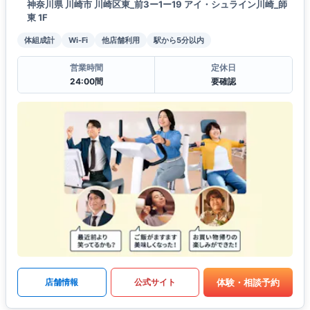
神奈川県 川崎市 川崎区東_前3ー1ー19 アイ・シュライン川崎_師
東 1F
体組成計
Wi-Fi
他店舗利用
駅から5分以内
営業時間
定休日
24:00間
要確認
体験・相談予約
店舗情報
公式サイト