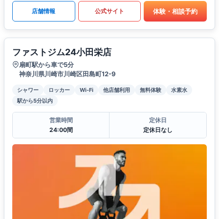
体験・相談予約
店舗情報
公式サイト
ファストジム24小田栄店
扇町駅から車で5分
神奈川県川崎市川崎区田島町12-9
シャワー
ロッカー
Wi-Fi
他店舗利用
無料体験
水素水
駅から5分以内
営業時間
定休日
24:00間
定休日なし