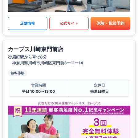
体験・相談予約
店舗情報
公式サイト
カーブス川崎東門前店
扇町駅から車で8分
神奈川県川崎市川崎区東門前3ー11ー14
無料体験
営業時間
定休日
平日 10:00〜13:00
毎週日曜日