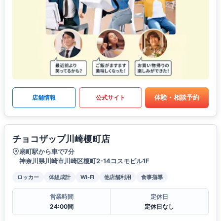
体験・相談予約
店舗情報
公式サイト
チョコザップ川崎榎町店
扇町駅から車で7分
神奈川県川崎市川崎区榎町2-14コスモビル1F
ロッカー
体組成計
Wi-Fi
他店舗利用
食事指導
営業時間
定休日
24:00間
定休日なし