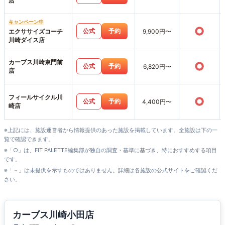
店
キャンペーン中
○
公式
予約
エクササイズコーチ
9,900円〜
川崎ダイス店
カーブス川崎東門前
○
公式
予約
6,820円〜
店
フィールサイクル川
○
公式
予約
4,400円〜
崎店
※上記には、施設運営者から情報提供のあった施設を掲載しています。全施設は下の一
覧で確認できます。
※「○」は、FIT PALETTE編集部が独自の調査・基準に基づき、特におすすめする項目
です。
※「－」は未提供を示すものではありません。詳細は各施設の公式サイトをご確認くだ
さい。
カーブス川崎小田店