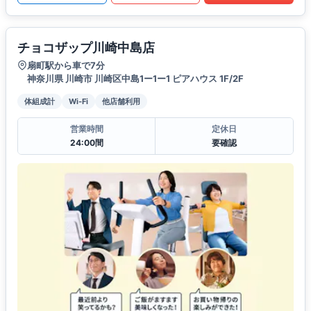
チョコザップ川崎中島店
扇町駅から車で7分
神奈川県 川崎市 川崎区中島1ー1ー1 ピアハウス 1F/2F
体組成計
Wi-Fi
他店舗利用
営業時間
定休日
24:00間
要確認