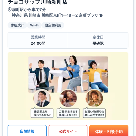
チョコザップ川崎新町店
扇町駅から車で7分
神奈川県 川崎市 川崎区京町1ー18ー2 京町プラザ 1F
体組成計
Wi-Fi
他店舗利用
営業時間
定休日
24:00間
要確認
体験・相談予約
店舗情報
公式サイト