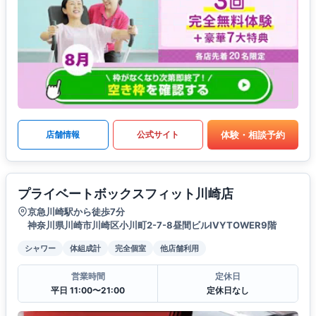
体験・相談予約
店舗情報
公式サイト
プライベートボックスフィット川崎店
京急川崎駅から徒歩7分
神奈川県川崎市川崎区小川町2-7-8昼間ビルIVYTOWER9階
シャワー
体組成計
完全個室
他店舗利用
営業時間
定休日
平日 11:00〜21:00
定休日なし