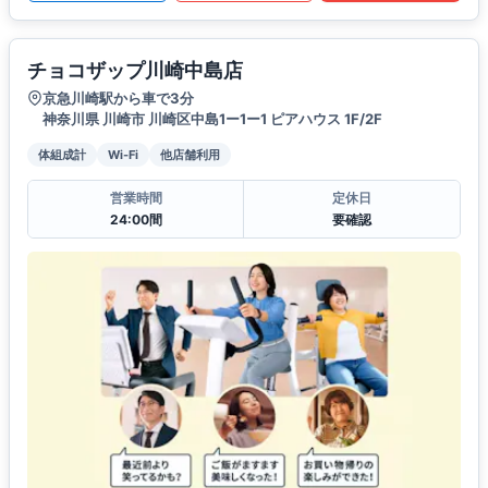
チョコザップ川崎中島店
京急川崎駅から車で3分
神奈川県 川崎市 川崎区中島1ー1ー1 ピアハウス 1F/2F
体組成計
Wi-Fi
他店舗利用
営業時間
定休日
24:00間
要確認