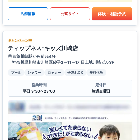
体験・相談予約
店舗情報
公式サイト
キャンペーン中
ティップネス･キッズ川崎店
京急川崎駅から徒歩4分
神奈川県川崎市川崎区砂子2ー11ー17 日土地川崎ビル3F
プール
シャワー
ロッカー
子連れOK
無料体験
営業時間
定休日
平日 9:30〜23:00
毎週金曜日