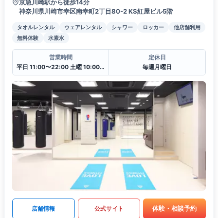
京急川崎駅から徒歩14分
神奈川県川崎市幸区南幸町2丁目80-2 KS紅屋ビル5階
タオルレンタル
ウェアレンタル
シャワー
ロッカー
他店舗利用
無料体験
水素水
営業時間
定休日
平日 11:00〜22:00 土曜 10:00〜20:00 日・祝 10:00〜18:00
毎週月曜日
体験・相談予約
店舗情報
公式サイト