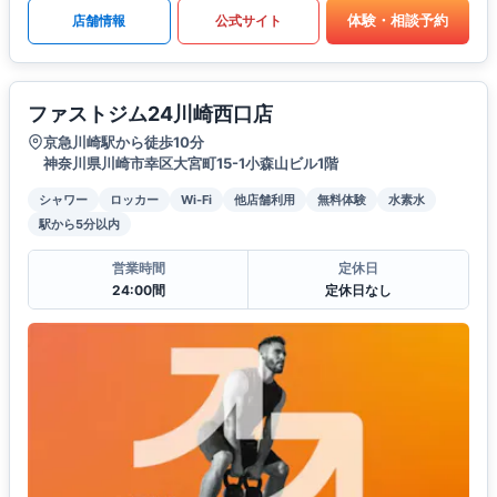
体験・相談予約
店舗情報
公式サイト
ファストジム24川崎西口店
京急川崎駅から徒歩10分
神奈川県川崎市幸区大宮町15-1小森山ビル1階
シャワー
ロッカー
Wi-Fi
他店舗利用
無料体験
水素水
駅から5分以内
営業時間
定休日
24:00間
定休日なし