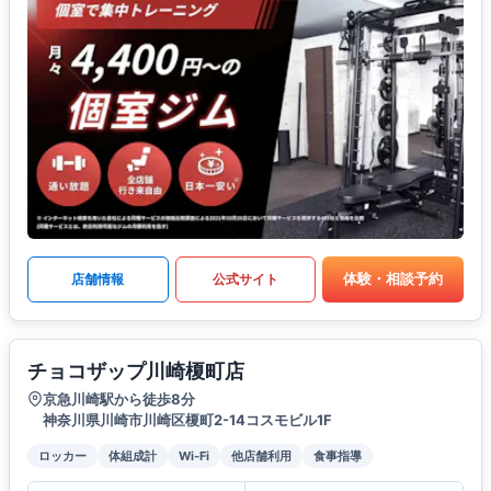
体験・相談予約
店舗情報
公式サイト
チョコザップ川崎榎町店
京急川崎駅から徒歩8分
神奈川県川崎市川崎区榎町2-14コスモビル1F
ロッカー
体組成計
Wi-Fi
他店舗利用
食事指導