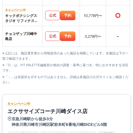
キャンペーン中
○
公式
予約
キックボクシングス
10,778円〜
タジオ リフィナス川
崎店
チョコザップ川崎中
-
公式
予約
3,278円〜
島店
※上記には、施設運営者から情報提供のあった施設を掲載しています。全施設は下の一
覧で確認できます。
※「○」は、FIT PALETTE編集部が独自の調査・基準に基づき、特におすすめする項目
です。
※「－」は未提供を示すものではありません。詳細は各施設の公式サイトをご確認くだ
さい。
キャンペーン中
エクササイズコーチ川崎ダイス店
京急川崎駅から徒歩3分
神奈川県川崎市川崎区駅前本町8番地川崎DICEビル5階