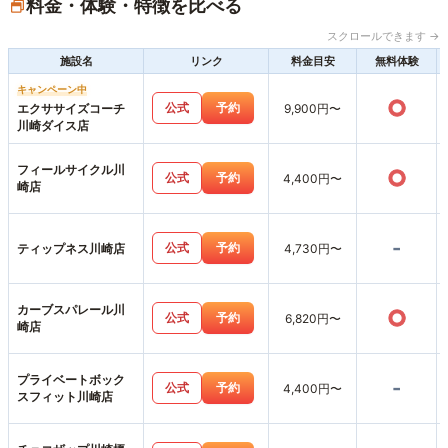
料金・体験・特徴を比べる
スクロールできます →
施設名
リンク
料金目安
無料体験
キャンペーン中
○
公式
予約
エクササイズコーチ
9,900円〜
川崎ダイス店
フィールサイクル川
○
公式
予約
4,400円〜
崎店
-
公式
予約
ティップネス川崎店
4,730円〜
カーブスパレール川
○
公式
予約
6,820円〜
崎店
プライベートボック
-
公式
予約
4,400円〜
スフィット川崎店