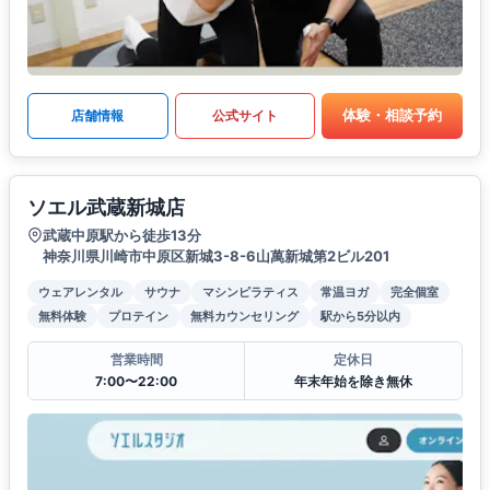
体験・相談予約
店舗情報
公式サイト
ソエル武蔵新城店
武蔵中原駅から徒歩13分
神奈川県川崎市中原区新城3-8-6山萬新城第2ビル201
ウェアレンタル
サウナ
マシンピラティス
常温ヨガ
完全個室
無料体験
プロテイン
無料カウンセリング
駅から5分以内
営業時間
定休日
7:00〜22:00
年末年始を除き無休