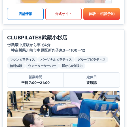
体験・相談予約
店舗情報
公式サイト
CLUBPILATES武蔵小杉店
武蔵中原駅から車で4分
神奈川県川崎市中原区新丸子東3ー1100ー12
マシンピラティス
パーソナルピラティス
グループピラティス
無料体験
ウォーターサーバー
駅から5分以内
営業時間
定休日
平日 7:00〜21:00
要確認