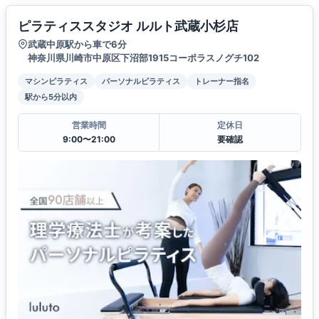
ピラティススタジオ ルルト武蔵小杉店
武蔵中原駅から車で6分
神奈川県川崎市中原区下沼部1915コーポラスノグチ102
マシンピラティス
パーソナルピラティス
トレーナー指名
駅から5分以内
営業時間
定休日
9:00〜21:00
要確認