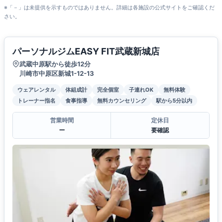
※「－」は未提供を示すものではありません。詳細は各施設の公式サイトをご確認くだ
さい。
パーソナルジムEASY FIT武蔵新城店
武蔵中原駅から徒歩12分
川崎市中原区新城1-12-13
ウェアレンタル
体組成計
完全個室
子連れOK
無料体験
トレーナー指名
食事指導
無料カウンセリング
駅から5分以内
営業時間
定休日
ー
要確認