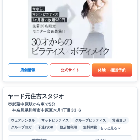
体験・相談予約
店舗情報
公式サイト
ヤード元住吉スタジオ
武蔵中原駅から車で5分
神奈川県川崎市中原区木月1丁目33-6
ウェアレンタル
マットピラティス
グループピラティス
常温ヨガ
グループヨガ
子連れOK
他店舗利用
無料体験
もっと見る