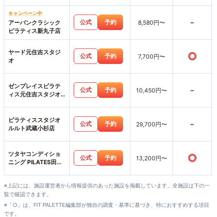
キャンペーン中
-
公式
予約
アーバンクラシック
8,580円〜
ピラティス新丸子店
ヤード元住吉スタジ
○
公式
予約
7,700円〜
オ
ゼンプレイスピラテ
-
公式
予約
10,450円〜
ィス元住吉スタジオ
店
ピラティススタジオ
-
公式
予約
29,700円〜
ルルト武蔵小杉店
ツタヤコンディショ
○
公式
予約
13,200円〜
ニング PILATES田園
調布店
※上記には、施設運営者から情報提供のあった施設を掲載しています。全施設は下の一
覧で確認できます。
※「○」は、FIT PALETTE編集部が独自の調査・基準に基づき、特におすすめする項目
です。