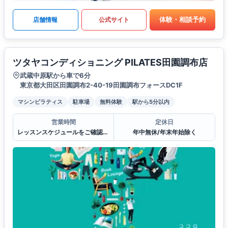
体験・相談予約
店舗情報
公式サイト
ツタヤコンディショニング PILATES田園調布店
武蔵中原駅から車で6分
東京都大田区田園調布2-40-19田園調布フォースDC1F
マシンピラティス
駐車場
無料体験
駅から5分以内
営業時間
定休日
レッスンスケジュールをご確認ください。
年中無休/年末年始除く