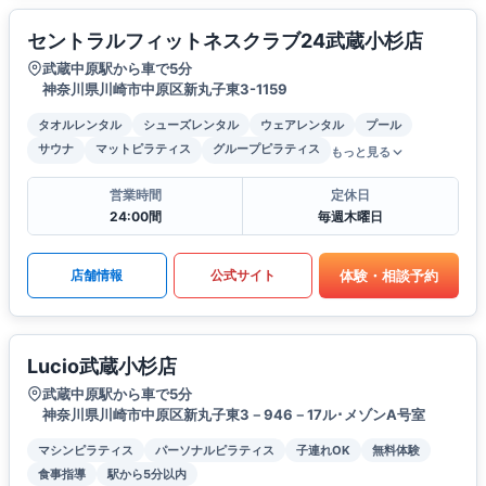
セントラルフィットネスクラブ24武蔵小杉店
武蔵中原駅から車で5分
神奈川県川崎市中原区新丸子東3-1159
タオルレンタル
シューズレンタル
ウェアレンタル
プール
サウナ
マットピラティス
グループピラティス
もっと見る
営業時間
定休日
24:00間
毎週木曜日
体験・相談予約
店舗情報
公式サイト
Lucio武蔵小杉店
武蔵中原駅から車で5分
神奈川県川崎市中原区新丸子東3－946－17ル･メゾンA号室
マシンピラティス
パーソナルピラティス
子連れOK
無料体験
食事指導
駅から5分以内