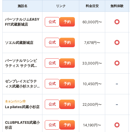
施設名
リンク
料金目安
無料体験
パーソナルジムEASY
○
公式
予約
60,000円〜
FIT武蔵新城店
○
公式
予約
ソエル武蔵新城店
7,678円〜
パーソナルマシンピ
○
公式
予約
33,000円〜
ラティス サクラ武蔵
小杉店
ゼンプレイスピラテ
-
公式
予約
10,450円〜
ィス武蔵小杉スタジ
オ店
キャンペーン中
-
公式
予約
22,000円〜
La pilates武蔵小杉店
CLUBPILATES武蔵小
○
公式
予約
14,190円〜
杉店