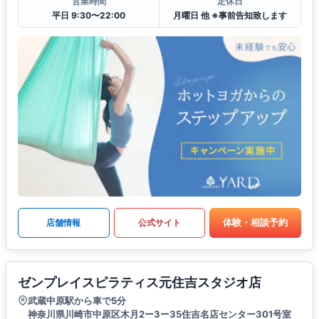
営業時間
定休日
平日 9:30〜22:00
月曜日 他 ※事前告知致します
体験・相談予約
店舗情報
公式サイト
ゼンプレイスピラティス元住吉スタジオ店
武蔵中原駅から車で5分
神奈川県川崎市中原区木月2ー3ー35住吉名店センター301号室