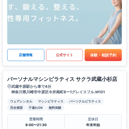
体験・相談予約
店舗情報
公式サイト
パーソナルマシンピラティス サクラ武蔵小杉店
武蔵中原駅から車で4分
神奈川県川崎市中原区今井南町8ー1グレイスフル.M101
ウェアレンタル
マシンピラティス
パーソナルピラティス
完全個室
子連れOK
無料体験
営業時間
定休日
8:00〜21:30
年末年始