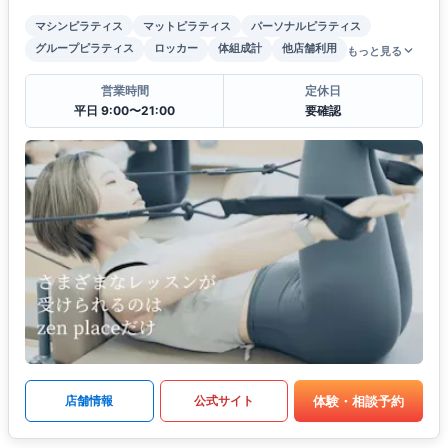
マシンピラティス
マットピラティス
パーソナルピラティス
グループピラティス
ロッカー
体組成計
他店舗利用
もっと見る
営業時間
定休日
平日 9:00〜21:00
要確認
体験・相談予約
店舗情報
公式サイト