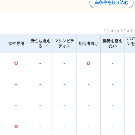
条件を絞り込む
スクロールできます 
ボデ
男性も通え
マシンピラ
姿勢を整え
女性専用
初心者向け
ンを
る
ティス
たい
〜
○
-
-
○
-
-
-
-
-
-
-
-
-
-
-
〜
○
-
-
-
-