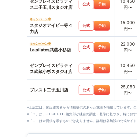
ゼンプレイスピラティ
10,450
公式
予約
ス二子玉川スタジオ店
円〜
キャンペーン中
15,000
スタジオアイビー等々
公式
予約
円〜
力店
22,000
キャンペーン中
公式
予約
La pilates武蔵小杉店
円〜
ゼンプレイスピラティ
10,450
公式
予約
ス武蔵小杉スタジオ店
円〜
25,080
ブレスト二子玉川店
公式
予約
円〜
※上記には、施設運営者から情報提供のあった施設を掲載しています。
※「○」は、FIT PALETTE編集部が独自の調査・基準に基づき、特にお
※「－」は未提供を示すものではありません。詳細は各施設の公式サイト