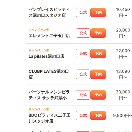
ゼンプレイスピラティ
10,450
公式
予約
ス溝の口スタジオ店
円〜
20,000
キャンペーン中
公式
予約
エレメント二子玉川店
円〜
22,000
キャンペーン中
公式
予約
La pilates溝の口店
円〜
CLUBPILATES溝の口
13,090
公式
予約
店
円〜
パーソナルマシンピラ
33,000
公式
予約
ティス サクラ武蔵小杉
円〜
店
キャンペーン中
BDCピラティス二子玉
9,900円
公式
予約
川スタジオ店