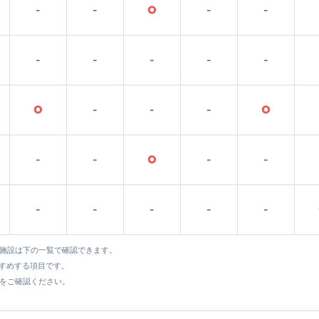
-
-
○
-
-
-
-
-
-
-
○
-
-
-
○
-
-
○
-
-
-
-
-
-
-
全施設は下の一覧で確認できます。
すすめする項目です。
をご確認ください。