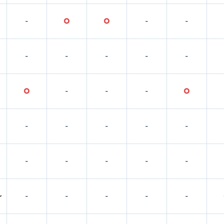
-
○
○
-
-
-
-
-
-
-
○
-
-
-
○
-
-
-
-
-
-
-
-
-
-
〜
-
-
-
-
-