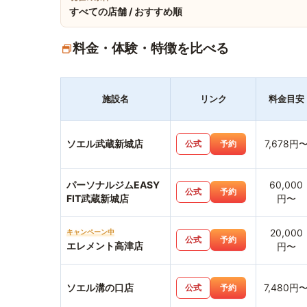
すべての店舗 / おすすめ順
料金・体験・特徴を比べる
施設名
リンク
料金目安
ソエル武蔵新城店
7,678円
公式
予約
パーソナルジムEASY
60,000
公式
予約
FIT武蔵新城店
円〜
20,000
キャンペーン中
公式
予約
エレメント高津店
円〜
ソエル溝の口店
7,480円
公式
予約