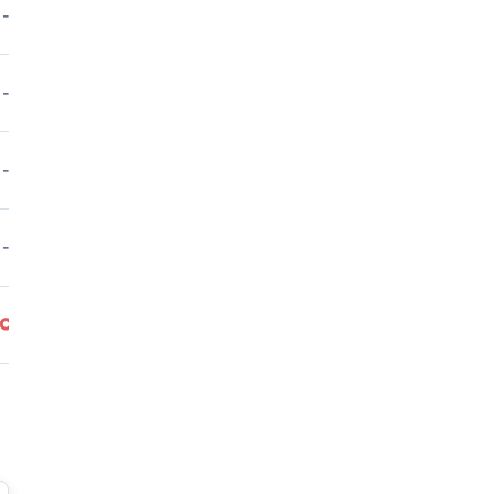
-
-
-
○
-
○
-
○
-
-
○
○
-
-
-
-
-
-
-
○
-
○
-
○
○
-
-
-
-
-