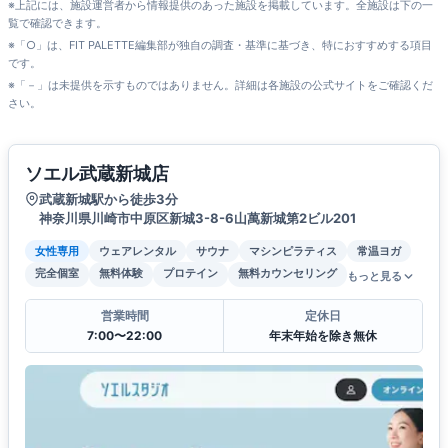
※上記には、施設運営者から情報提供のあった施設を掲載しています。全施設は下の一
覧で確認できます。
※「○」は、FIT PALETTE編集部が独自の調査・基準に基づき、特におすすめする項目
です。
※「－」は未提供を示すものではありません。詳細は各施設の公式サイトをご確認くだ
さい。
ソエル武蔵新城店
武蔵新城駅から徒歩3分
神奈川県川崎市中原区新城3-8-6山萬新城第2ビル201
女性専用
ウェアレンタル
サウナ
マシンピラティス
常温ヨガ
完全個室
無料体験
プロテイン
無料カウンセリング
もっと見る
営業時間
定休日
7:00〜22:00
年末年始を除き無休