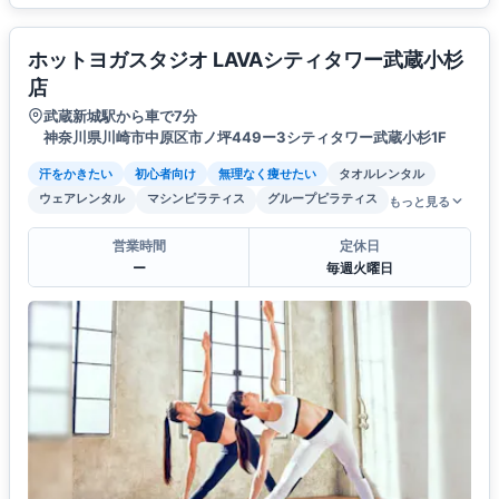
ホットヨガスタジオ LAVAシティタワー武蔵小杉
店
武蔵新城駅から車で7分
神奈川県川崎市中原区市ノ坪449ー3シティタワー武蔵小杉1F
汗をかきたい
初心者向け
無理なく痩せたい
タオルレンタル
ウェアレンタル
マシンピラティス
グループピラティス
もっと見る
営業時間
定休日
ー
毎週火曜日