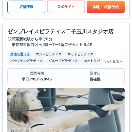
体験・相談予約
店舗情報
公式サイト
ゼンプレイスピラティス二子玉川スタジオ店
武蔵新城駅から車で6分
東京都世田谷区玉川3ー7ー1新二子玉川ビル4F
男性も通える
マシンピラティス
マットピラティス
パーソナルピラティス
グループピラティス
ホットヨガ
もっと見る
営業時間
定休日
平日 7:00〜20:45
要確認