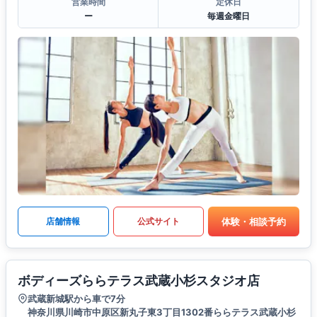
営業時間
定休日
ー
毎週金曜日
体験・相談予約
店舗情報
公式サイト
ボディーズららテラス武蔵小杉スタジオ店
武蔵新城駅から車で7分
神奈川県川崎市中原区新丸子東3丁目1302番ららテラス武蔵小杉