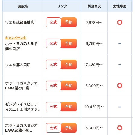
施設名
リンク
料金目安
女性専用
○
公式
予約
ソエル武蔵新城店
7,678円〜
キャンペーン中
-
公式
予約
ホットヨガのカルド
9,790円〜
溝の口店
-
公式
予約
ソエル溝の口店
7,480円〜
ホットヨガスタジオ
○
公式
予約
5,300円〜
LAVA溝の口店
ゼンプレイスピラテ
-
公式
予約
10,450円〜
ィス二子玉川スタジ
オ店
ホットヨガスタジオ
○
公式
予約
5,300円〜
LAVA武蔵小杉