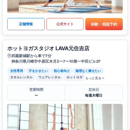
体験・相談予約
店舗情報
公式サイト
ホットヨガスタジオ LAVA元住吉店
武蔵新城駅から車で7分
神奈川県川崎市中原区木月3ー7ー10第一中田ビル2F
女性専用
汗をかきたい
初心者向け
無理なく痩せたい
タオルレンタル
ウェアレンタル
ホットヨガ
もっと見る
営業時間
定休日
ー
毎週木曜日