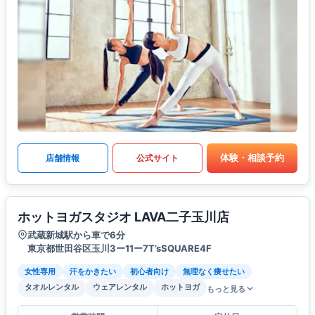
体験・相談予約
店舗情報
公式サイト
ホットヨガスタジオ LAVA二子玉川店
武蔵新城駅から車で6分
東京都世田谷区玉川3ー11ー7T’sSQUARE4F
女性専用
汗をかきたい
初心者向け
無理なく痩せたい
タオルレンタル
ウェアレンタル
ホットヨガ
もっと見る