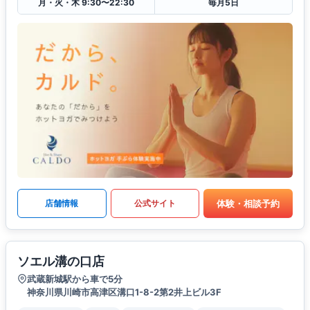
月・火・木 9:30〜22:30
毎月5日
体験・相談予約
店舗情報
公式サイト
ソエル溝の口店
武蔵新城駅から車で5分
神奈川県川崎市高津区溝口1-8-2第2井上ビル3F