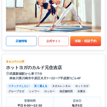
体験・相談予約
店舗情報
公式サイト
キャンペーン中
ホットヨガのカルド元住吉店
武蔵新城駅から車で7分
神奈川県川崎市中原区木月1ー22ー7平成第1ビル4F
リラックスしたい
安く通える
タオルレンタル
ホットヨガ
グループヨガ
シャワー
ロッカー
他店舗利用
水素水
営業時間
定休日
平日 9:00〜22:30
毎月5日