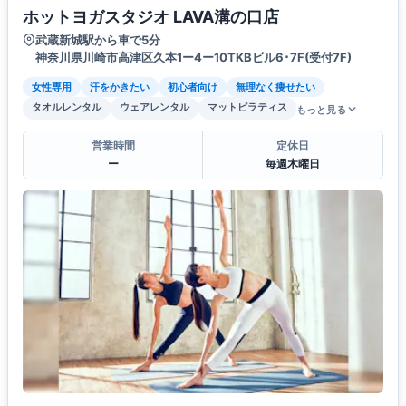
ホットヨガスタジオ LAVA溝の口店
武蔵新城駅から車で5分
神奈川県川崎市高津区久本1ー4ー10TKBビル6･7F(受付7F)
女性専用
汗をかきたい
初心者向け
無理なく痩せたい
タオルレンタル
ウェアレンタル
マットピラティス
もっと見る
営業時間
定休日
ー
毎週木曜日