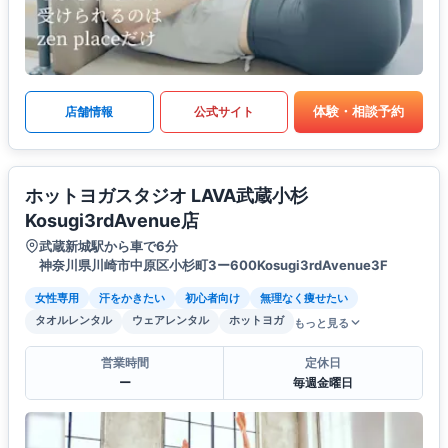
体験・相談予約
店舗情報
公式サイト
ホットヨガスタジオ LAVA武蔵小杉
Kosugi3rdAvenue店
武蔵新城駅から車で6分
神奈川県川崎市中原区小杉町3ー600Kosugi3rdAvenue3F
女性専用
汗をかきたい
初心者向け
無理なく痩せたい
タオルレンタル
ウェアレンタル
ホットヨガ
もっと見る
営業時間
定休日
ー
毎週金曜日