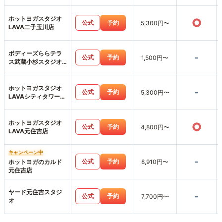
Kosugi3rdAvenue店
ホットヨガスタジオ
○
公式
予約
5,300円〜
LAVA二子玉川店
ボディーズららテラ
-
公式
予約
1,500円〜
ス武蔵小杉スタジオ
店
ホットヨガスタジオ
-
公式
予約
5,300円〜
LAVAシティタワー武
蔵小杉店
ホットヨガスタジオ
○
公式
予約
4,800円〜
LAVA元住吉店
キャンペーン中
-
公式
予約
ホットヨガのカルド
8,910円〜
元住吉店
ヤード元住吉スタジ
-
公式
予約
7,700円〜
オ