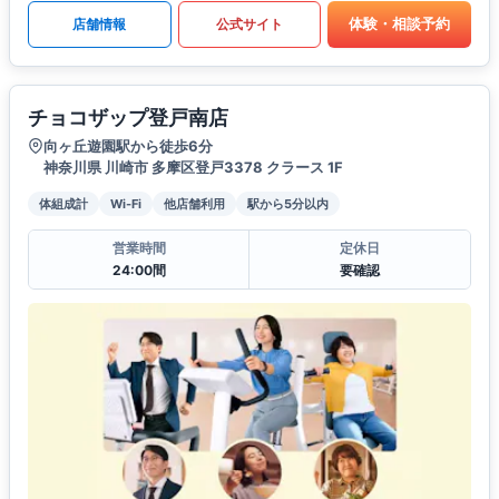
体験・相談予約
店舗情報
公式サイト
チョコザップ登戸南店
向ヶ丘遊園駅から徒歩6分
神奈川県 川崎市 多摩区登戸3378 クラース 1F
体組成計
Wi-Fi
他店舗利用
駅から5分以内
営業時間
定休日
24:00間
要確認