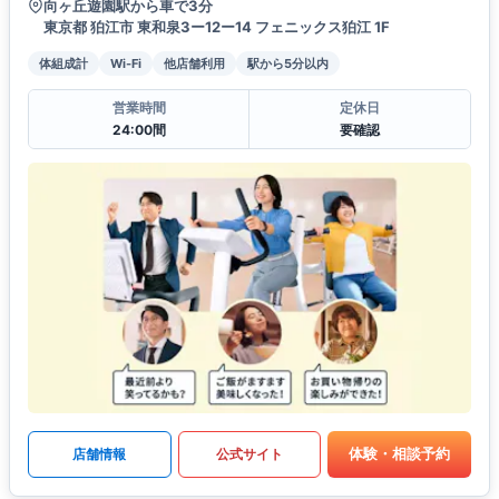
向ヶ丘遊園駅から車で3分
東京都 狛江市 東和泉3ー12ー14 フェニックス狛江 1F
体組成計
Wi-Fi
他店舗利用
駅から5分以内
営業時間
定休日
24:00間
要確認
体験・相談予約
店舗情報
公式サイト