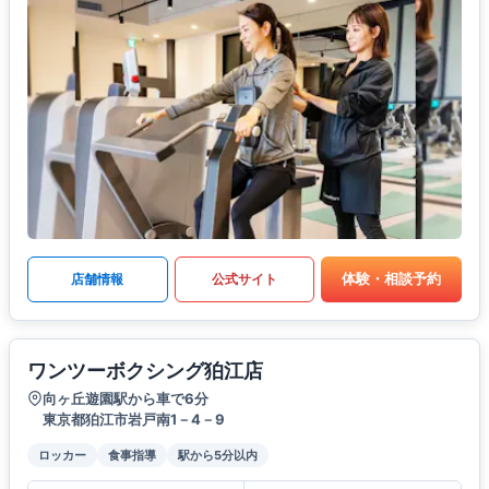
体験・相談予約
店舗情報
公式サイト
ワンツーボクシング狛江店
向ヶ丘遊園駅から車で6分
東京都狛江市岩戸南1－4－9
ロッカー
食事指導
駅から5分以内