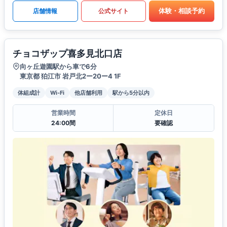
体験・相談予約
店舗情報
公式サイト
チョコザップ喜多見北口店
向ヶ丘遊園駅から車で6分
東京都 狛江市 岩戸北2ー20ー4 1F
体組成計
Wi-Fi
他店舗利用
駅から5分以内
営業時間
定休日
24:00間
要確認