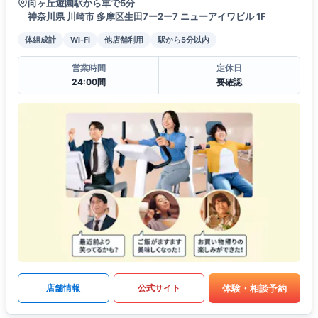
向ヶ丘遊園駅から車で5分
神奈川県 川崎市 多摩区生田7ー2ー7 ニューアイワビル 1F
体組成計
Wi-Fi
他店舗利用
駅から5分以内
営業時間
定休日
24:00間
要確認
体験・相談予約
店舗情報
公式サイト