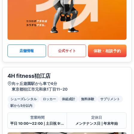
体験・相談予約
店舗情報
公式サイト
4H fitness狛江店
向ヶ丘遊園駅から車で4分
東京都狛江市元和泉1丁目11−20
シューズレンタル
ロッカー
体組成計
無料体験
サプリメント
駅から5分以内
営業時間
定休日
平日 10:00〜22:00❘土日祝 9:00〜21:00
メンテナンス日❘年末年始