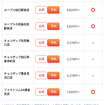
○
公式
予約
カーブス狛江駅前店
6,820円〜
カーブス小田急生田
○
公式
予約
6,820円〜
駅前店
チョコザップ生田南
-
公式
予約
3,278円〜
口店
チョコザップ狛江和
-
公式
予約
3,278円〜
泉本町店
チョコザップ喜多見
-
公式
予約
3,278円〜
北口店
ファストジム24喜多
○
公式
予約
7,920円〜
見店