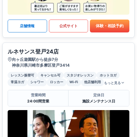
体験・相談予約
店舗情報
公式サイト
ルネサンス登戸24店
向ヶ丘遊園駅から徒歩7分
神奈川県川崎市多摩区登戸3414
レッスン振替可
キャンセル可
スタジオレッスン
ホットヨガ
常温ヨガ
シャワー
ロッカー
Wi-Fi
他店舗利用
もっと見る
営業時間
定休日
24:00間営業
施設メンテナンス日