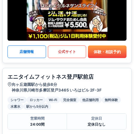
体験・相談予約
店舗情報
公式サイト
エニタイムフィットネス登戸駅前店
向ヶ丘遊園駅から徒歩8分
神奈川県川崎市多摩区登戸3465 いろはビル 2F-3F
シャワー
ロッカー
Wi-Fi
完全個室
他店舗利用
無料体験
水素水
駅から5分以内
営業時間
定休日
24:00間
定休日なし