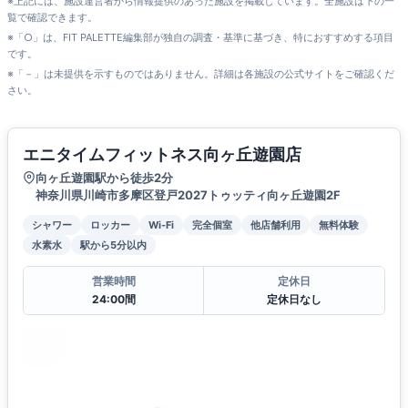
※上記には、施設運営者から情報提供のあった施設を掲載しています。全施設は下の一
覧で確認できます。
※「○」は、FIT PALETTE編集部が独自の調査・基準に基づき、特におすすめする項目
です。
※「－」は未提供を示すものではありません。詳細は各施設の公式サイトをご確認くだ
さい。
エニタイムフィットネス向ヶ丘遊園店
向ヶ丘遊園駅から徒歩2分
神奈川県川崎市多摩区登戸2027トゥッティ向ヶ丘遊園2F
シャワー
ロッカー
Wi-Fi
完全個室
他店舗利用
無料体験
水素水
駅から5分以内
営業時間
定休日
24:00間
定休日なし