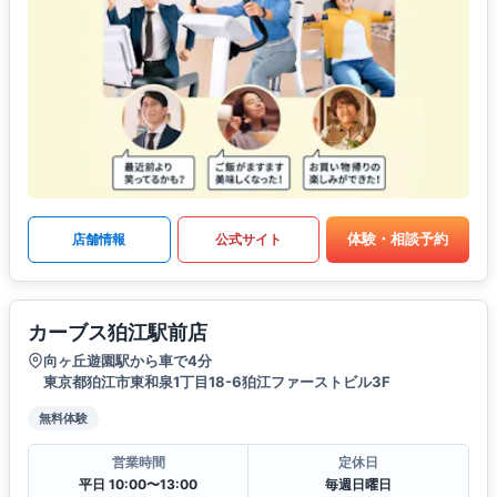
体験・相談予約
店舗情報
公式サイト
カーブス狛江駅前店
向ヶ丘遊園駅から車で4分
東京都狛江市東和泉1丁目18-6狛江ファーストビル3F
無料体験
営業時間
定休日
平日 10:00〜13:00
毎週日曜日