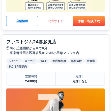
体験・相談予約
店舗情報
公式サイト
ファストジム24喜多見店
向ヶ丘遊園駅から車で6分
東京都世田谷区喜多見9-2-35小田急マルシェ内
シャワー
ロッカー
Wi-Fi
他店舗利用
無料体験
水素水
駅から5分以内
営業時間
定休日
24:00間
定休日なし