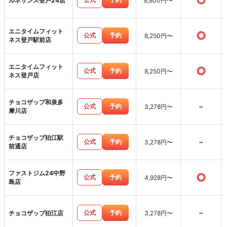
○
ルネサンス登戸24店
8,800円〜
エニタイムフィット
○
公式
予約
8,250円〜
ネス登戸駅前店
エニタイムフィット
○
公式
予約
8,250円〜
ネス登戸店
チョコザップ和泉多
-
公式
予約
3,278円〜
摩川店
チョコザップ狛江駅
-
公式
予約
3,278円〜
前通店
ファストジム24中野
○
公式
予約
4,928円〜
島店
-
公式
予約
チョコザップ狛江店
3,278円〜