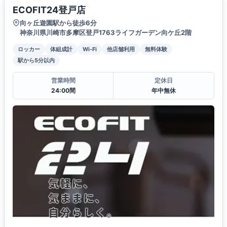
ECOFIT24登戸店
向ヶ丘遊園駅から徒歩6分
神奈川県川崎市多摩区登戸1763ライフガーデン向ケ丘2階
ロッカー
体組成計
Wi-Fi
他店舗利用
無料体験
駅から5分以内
営業時間
定休日
24:00間
年中無休