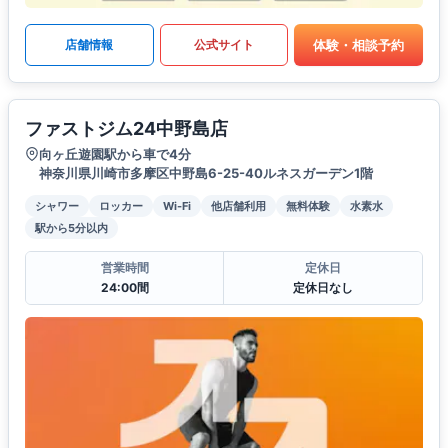
体験・相談予約
店舗情報
公式サイト
ファストジム24中野島店
向ヶ丘遊園駅から車で4分
神奈川県川崎市多摩区中野島6-25-40ルネスガーデン1階
シャワー
ロッカー
Wi-Fi
他店舗利用
無料体験
水素水
駅から5分以内
営業時間
定休日
24:00間
定休日なし