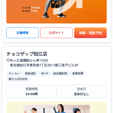
体験・相談予約
店舗情報
公式サイト
チョコザップ狛江店
向ヶ丘遊園駅から車で4分
東京都狛江市東和泉1丁目20-1第三登戸ビル3F
ロッカー
体組成計
Wi-Fi
他店舗利用
食事指導
駅から5分以内
営業時間
定休日
24:00間
定休日なし