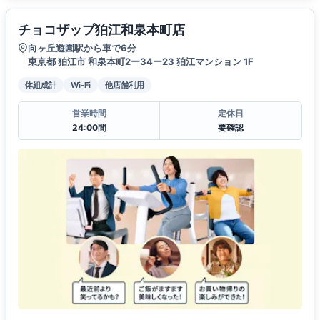
チョコザップ狛江和泉本町店
向ヶ丘遊園駅から車で6分
東京都 狛江市 和泉本町2ー34ー23 狛江マンション 1F
体組成計
Wi-Fi
他店舗利用
営業時間
定休日
24:00間
要確認