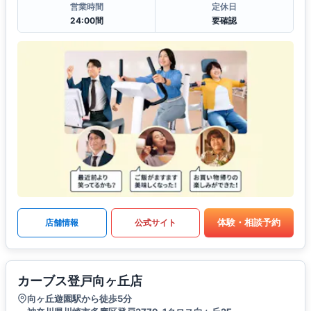
営業時間
定休日
24:00間
要確認
体験・相談予約
店舗情報
公式サイト
カーブス登戸向ヶ丘店
向ヶ丘遊園駅から徒歩5分