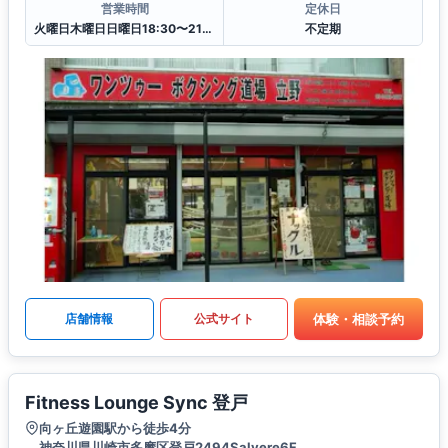
営業時間
定休日
火曜日木曜日日曜日18:30〜21:00
不定期
体験・相談予約
店舗情報
公式サイト
Fitness Lounge Sync 登戸
向ヶ丘遊園駅から徒歩4分
神奈川県川崎市多摩区登戸2494Salvere6F