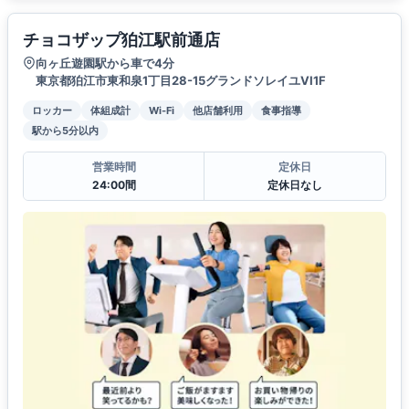
チョコザップ狛江駅前通店
向ヶ丘遊園駅から車で4分
東京都狛江市東和泉1丁目28-15グランドソレイユVI1F
ロッカー
体組成計
Wi-Fi
他店舗利用
食事指導
駅から5分以内
営業時間
定休日
24:00間
定休日なし