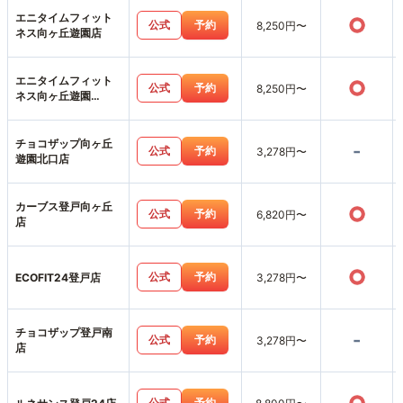
エニタイムフィット
○
公式
予約
8,250円〜
ネス向ヶ丘遊園店
エニタイムフィット
○
公式
予約
8,250円〜
ネス向ヶ丘遊園
ANNEX店
チョコザップ向ヶ丘
-
公式
予約
3,278円〜
遊園北口店
カーブス登戸向ヶ丘
○
公式
予約
6,820円〜
店
○
公式
予約
ECOFIT24登戸店
3,278円〜
チョコザップ登戸南
-
公式
予約
3,278円〜
店
公式
予約