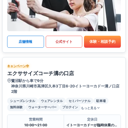
体験・相談予約
店舗情報
公式サイト
キャンペーン中
エクササイズコーチ溝の口店
鷺沼駅から車で9分
神奈川県川崎市高津区久本3丁目6-20イトーヨーカドー溝ノ口店
2階
シューズレンタル
ウェアレンタル
セミパーソナル
駐車場
無料体験
ウォーターサーバー
プロテイン
もっと見る
営業時間
定休日
10:00〜21:00
イトーヨーカドーが臨時休業の場合は当店も休業とさせていただきます。