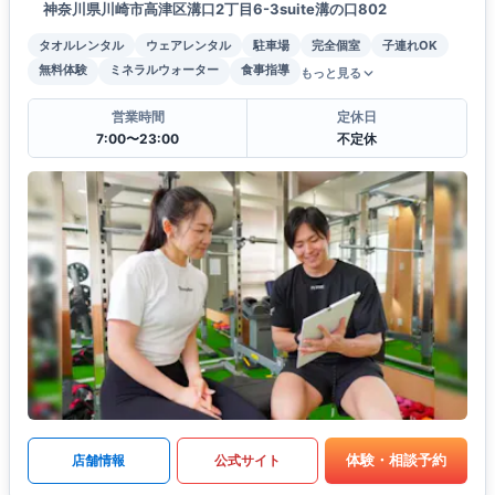
神奈川県川崎市高津区溝口2丁目6-3suite溝の口802
タオルレンタル
ウェアレンタル
駐車場
完全個室
子連れOK
無料体験
ミネラルウォーター
食事指導
もっと見る
営業時間
定休日
7:00〜23:00
不定休
体験・相談予約
店舗情報
公式サイト