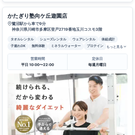
かたぎり塾向ケ丘遊園店
鷺沼駅から車で9分
神奈川県川崎市多摩区登戸2719番地玉川コスモ3階
タオルレンタル
シューズレンタル
ウェアレンタル
体組成計
子連れOK
無料体験
ミネラルウォーター
プロテイン
もっと見る
営業時間
定休日
平日 10:00〜22:00
毎週月曜日