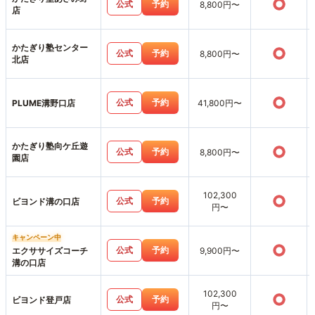
○
公式
予約
8,800円〜
店
かたぎり塾センター
○
公式
予約
8,800円〜
北店
○
公式
予約
PLUME溝野口店
41,800円〜
かたぎり塾向ケ丘遊
○
公式
予約
8,800円〜
園店
102,300
○
公式
予約
ビヨンド溝の口店
円〜
キャンペーン中
○
公式
予約
エクササイズコーチ
9,900円〜
溝の口店
102,300
○
公式
予約
ビヨンド登戸店
円〜