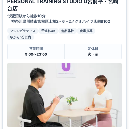
PERSONAL TRAINING STUDIO U宮前平・宮崎
台店
鷺沼駅から徒歩10分
神奈川県川崎市宮前区土橋2－6－2メグミハイツ店舗B102
マシンピラティス
子連れOK
無料体験
食事指導
駅から5分以内
営業時間
定休日
9:00〜23:00
火・金