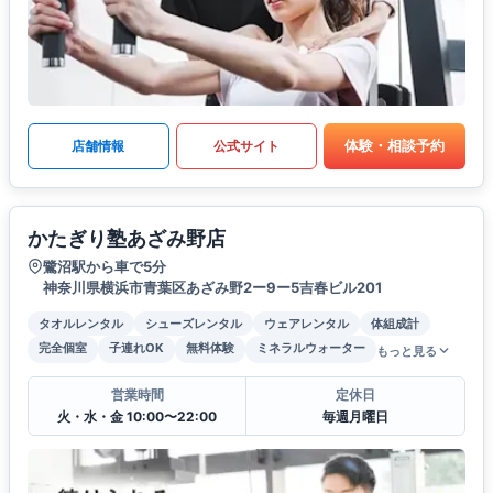
体験・相談予約
店舗情報
公式サイト
かたぎり塾あざみ野店
鷺沼駅から車で5分
神奈川県横浜市青葉区あざみ野2ー9ー5吉春ビル201
タオルレンタル
シューズレンタル
ウェアレンタル
体組成計
完全個室
子連れOK
無料体験
ミネラルウォーター
もっと見る
営業時間
定休日
火・水・金 10:00〜22:00
毎週月曜日