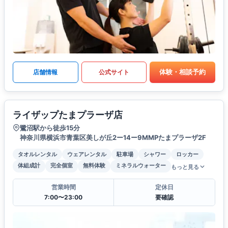
体験・相談予約
店舗情報
公式サイト
ライザップたまプラーザ店
鷺沼駅から徒歩15分
神奈川県横浜市青葉区美しが丘2ー14ー9MMPたまプラーザ2F
タオルレンタル
ウェアレンタル
駐車場
シャワー
ロッカー
体組成計
完全個室
無料体験
ミネラルウォーター
もっと見る
営業時間
定休日
7:00〜23:00
要確認