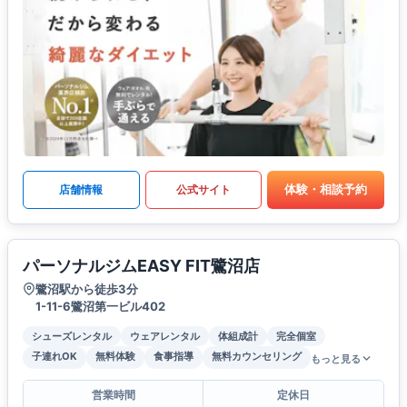
体験・相談予約
店舗情報
公式サイト
パーソナルジムEASY FIT鷺沼店
鷺沼駅から徒歩3分
1-11-6鷺沼第一ビル402
シューズレンタル
ウェアレンタル
体組成計
完全個室
子連れOK
無料体験
食事指導
無料カウンセリング
もっと見る
営業時間
定休日