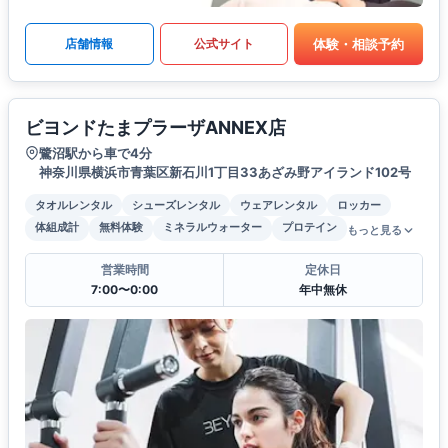
体験・相談予約
店舗情報
公式サイト
ビヨンドたまプラーザANNEX店
鷺沼駅から車で4分
神奈川県横浜市青葉区新石川1丁目33あざみ野アイランド102号
タオルレンタル
シューズレンタル
ウェアレンタル
ロッカー
体組成計
無料体験
ミネラルウォーター
プロテイン
もっと見る
営業時間
定休日
7:00〜0:00
年中無休