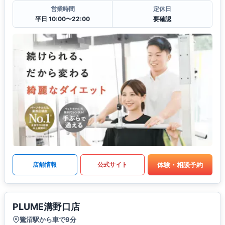
営業時間
定休日
平日 10:00〜22:00
要確認
体験・相談予約
店舗情報
公式サイト
PLUME溝野口店
鷺沼駅から車で9分