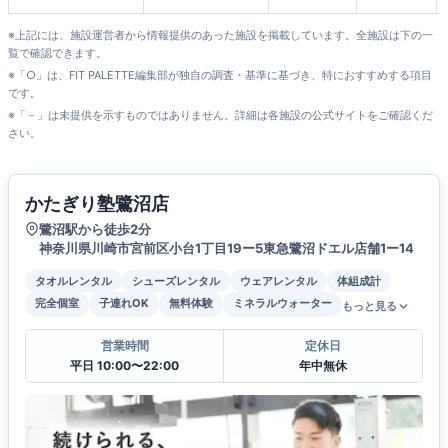
※上記には、施設運営者から情報提供のあった施設を掲載しています。全施設は下の一
覧で確認できます。
※「○」は、FIT PALETTE編集部が独自の調査・基準に基づき、特におすすめする項目
です。
※「－」は未提供を示すものではありません。詳細は各施設の公式サイトをご確認くだ
さい。
かたぎり塾鷺沼店
鷺沼駅から徒歩2分
神奈川県川崎市宮前区小台1丁目19ー5東急鷺沼ドエル店舗1ー14
タオルレンタル
シューズレンタル
ウェアレンタル
体組成計
完全個室
子連れOK
無料体験
ミネラルウォーター
もっと見る
営業時間
定休日
平日 10:00〜22:00
年中無休