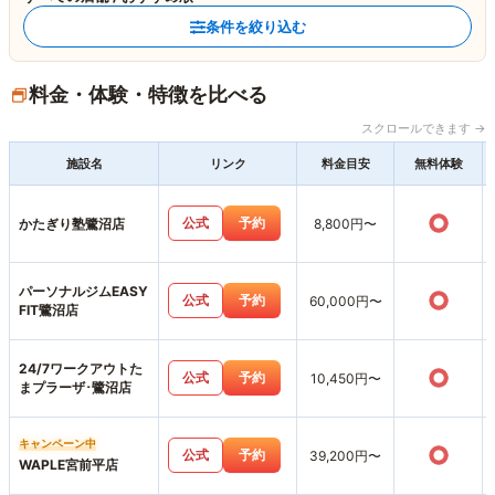
条件を絞り込む
料金・体験・特徴を比べる
スクロールできます →
施設名
リンク
料金目安
無料体験
○
公式
予約
かたぎり塾鷺沼店
8,800円〜
パーソナルジムEASY
○
公式
予約
60,000円〜
FIT鷺沼店
24/7ワークアウトた
○
公式
予約
10,450円〜
まプラーザ･鷺沼店
キャンペーン中
○
公式
予約
39,200円〜
WAPLE宮前平店