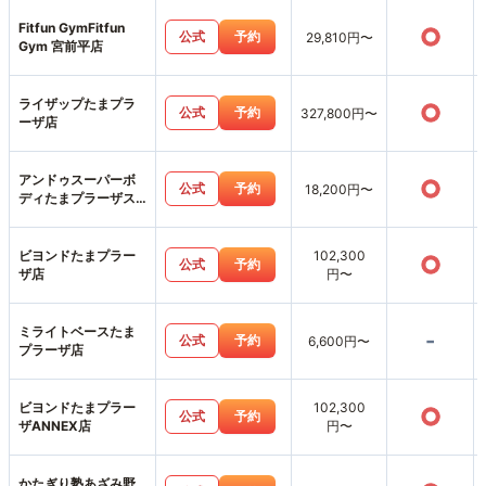
Fitfun GymFitfun
○
公式
予約
29,810円〜
Gym 宮前平店
ライザップたまプラ
○
公式
予約
327,800円〜
ーザ店
アンドゥスーパーボ
○
公式
予約
18,200円〜
ディたまプラーザス
タジオ店
ビヨンドたまプラー
102,300
○
公式
予約
ザ店
円〜
ミライトベースたま
-
公式
予約
6,600円〜
プラーザ店
ビヨンドたまプラー
102,300
○
公式
予約
ザANNEX店
円〜
かたぎり塾あざみ野