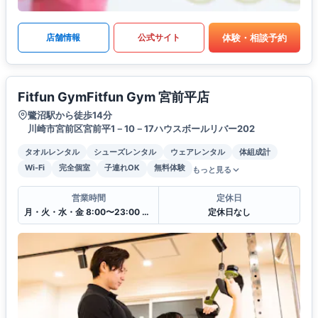
体験・相談予約
店舗情報
公式サイト
Fitfun GymFitfun Gym 宮前平店
鷺沼駅から徒歩14分
川崎市宮前区宮前平1－10－17ハウスボールリバー202
タオルレンタル
シューズレンタル
ウェアレンタル
体組成計
Wi-Fi
完全個室
子連れOK
無料体験
もっと見る
営業時間
定休日
月・火・水・金 8:00〜23:00 木・土・日・祝 10:00〜22:00
定休日なし