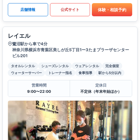
体験・相談予約
店舗情報
公式サイト
レイエル
鷺沼駅から車で4分
神奈川県横浜市青葉区美しが丘5丁目1ー3たまプラーザセンター
ビル201
タオルレンタル
シューズレンタル
ウェアレンタル
完全個室
ウォーターサーバー
トレーナー指名
食事指導
駅から5分以内
営業時間
定休日
9:00〜22:00
不定休（年末年始ほか）