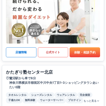
体験・相談予約
店舗情報
公式サイト
かたぎり塾センター北店
鷺沼駅から車で6分
神奈川県横浜市都筑区中川中央1丁目1-3ショッピングタウンあい
たい5階
タオルレンタル
シューズレンタル
ウェアレンタル
完全個室
子連れOK
無料体験
ウォーターサーバー
プロテイン
もっと見る