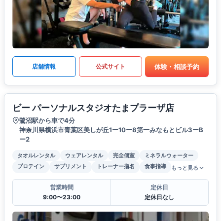
体験・相談予約
店舗情報
公式サイト
ビー パーソナルスタジオたまプラーザ店
鷺沼駅から車で4分
神奈川県横浜市青葉区美しが丘1ー10ー8第一みなもとビル3ーB
ー2
タオルレンタル
ウェアレンタル
完全個室
ミネラルウォーター
プロテイン
サプリメント
トレーナー指名
食事指導
もっと見る
営業時間
定休日
9:00〜23:00
定休日なし