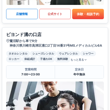
体験・相談予約
店舗情報
公式サイト
ビヨンド溝の口店
鷺沼駅から車で9分
神奈川県川崎市高津区溝口2丁目14番31号MSメディカルビル6A
タオルレンタル
シューズレンタル
ウェアレンタル
シャワー
ロッカー
体組成計
子連れOK
無料体験
もっと見る
営業時間
定休日
7:00〜23:00
年中無休