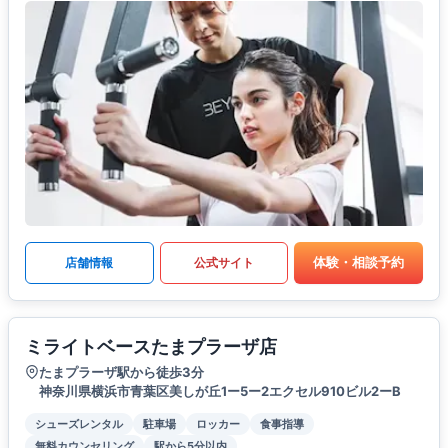
体験・相談予約
店舗情報
公式サイト
ミライトベースたまプラーザ店
たまプラーザ駅から徒歩3分
神奈川県横浜市青葉区美しが丘1ー5ー2エクセル910ビル2ーB
シューズレンタル
駐車場
ロッカー
食事指導
無料カウンセリング
駅から5分以内