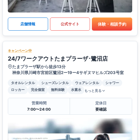
体験・相談予約
店舗情報
公式サイト
キャンペーン中
24/7ワークアウトたまプラーザ･鷺沼店
たまプラーザ駅から徒歩13分
神奈川県川崎市宮前区鷺沼2ー19ー4サギヌマヒルズ203号室
タオルレンタル
シューズレンタル
ウェアレンタル
シャワー
ロッカー
完全個室
無料体験
水素水
もっと見る
営業時間
定休日
7:00〜24:00
要確認