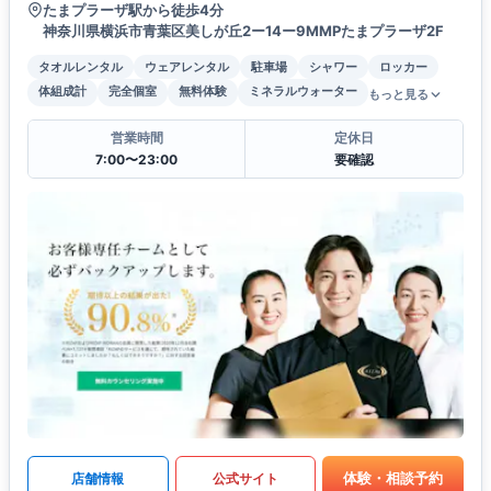
たまプラーザ駅から徒歩4分
神奈川県横浜市青葉区美しが丘2ー14ー9MMPたまプラーザ2F
タオルレンタル
ウェアレンタル
駐車場
シャワー
ロッカー
体組成計
完全個室
無料体験
ミネラルウォーター
もっと見る
営業時間
定休日
7:00〜23:00
要確認
体験・相談予約
店舗情報
公式サイト