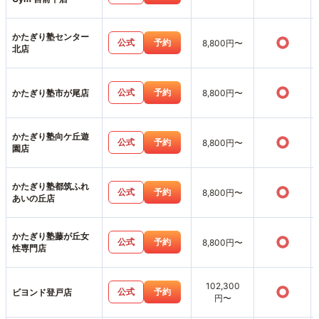
かたぎり塾センター
○
公式
予約
8,800円〜
北店
○
公式
予約
かたぎり塾市が尾店
8,800円〜
かたぎり塾向ケ丘遊
○
公式
予約
8,800円〜
園店
かたぎり塾都筑ふれ
○
公式
予約
8,800円〜
あいの丘店
かたぎり塾藤が丘女
○
公式
予約
8,800円〜
性専門店
102,300
○
公式
予約
ビヨンド登戸店
円〜