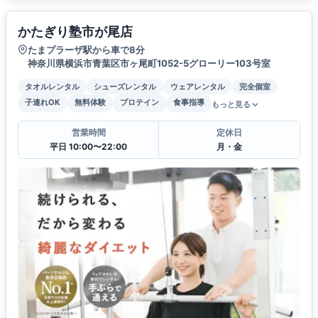
かたぎり塾市が尾店
たまプラーザ駅から車で8分
神奈川県横浜市青葉区市ヶ尾町1052-5グローリー103号室
タオルレンタル
シューズレンタル
ウェアレンタル
完全個室
子連れOK
無料体験
プロテイン
食事指導
もっと見る
営業時間
定休日
平日 10:00〜22:00
月・金