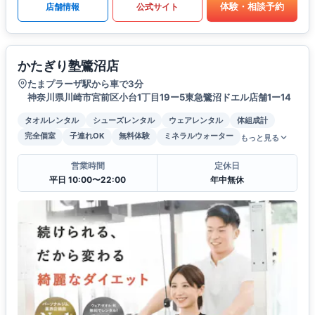
体験・相談予約
店舗情報
公式サイト
かたぎり塾鷺沼店
たまプラーザ駅から車で3分
神奈川県川崎市宮前区小台1丁目19ー5東急鷺沼ドエル店舗1ー14
タオルレンタル
シューズレンタル
ウェアレンタル
体組成計
完全個室
子連れOK
無料体験
ミネラルウォーター
もっと見る
営業時間
定休日
平日 10:00〜22:00
年中無休