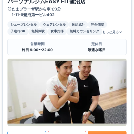
パーソナルジムEASY FIT鷺沼店
たまプラーザ駅から車で3分
1-11-6鷺沼第一ビル402
シューズレンタル
ウェアレンタル
体組成計
完全個室
子連れOK
無料体験
食事指導
無料カウンセリング
もっと見る
営業時間
定休日
終日 9:00〜22:00
毎週水曜日