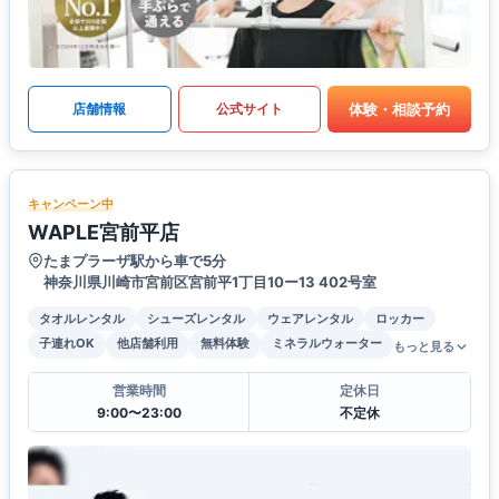
体験・相談予約
店舗情報
公式サイト
キャンペーン中
WAPLE宮前平店
たまプラーザ駅から車で5分
神奈川県川崎市宮前区宮前平1丁目10ー13 402号室
タオルレンタル
シューズレンタル
ウェアレンタル
ロッカー
子連れOK
他店舗利用
無料体験
ミネラルウォーター
もっと見る
営業時間
定休日
9:00〜23:00
不定休