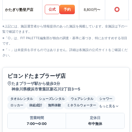
○
公式
予約
かたぎり塾登戸店
8,800円〜
※上記には、施設運営者から情報提供のあった施設を掲載しています。全施設は下の一
覧で確認できます。
※「○」は、FIT PALETTE編集部が独自の調査・基準に基づき、特におすすめする項目
です。
※「－」は未提供を示すものではありません。詳細は各施設の公式サイトをご確認くだ
さい。
ビヨンドたまプラーザ店
たまプラーザ駅から徒歩3分
神奈川県横浜市青葉区新石川2丁目3ー5
タオルレンタル
シューズレンタル
ウェアレンタル
シャワー
ロッカー
体組成計
無料体験
ミネラルウォーター
もっと見る
営業時間
定休日
7:00〜0:00
年中無休