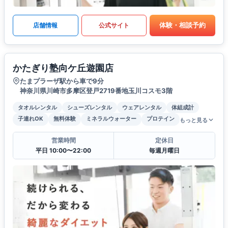
体験・相談予約
店舗情報
公式サイト
かたぎり塾向ケ丘遊園店
たまプラーザ駅から車で9分
神奈川県川崎市多摩区登戸2719番地玉川コスモ3階
タオルレンタル
シューズレンタル
ウェアレンタル
体組成計
子連れOK
無料体験
ミネラルウォーター
プロテイン
もっと見る
営業時間
定休日
平日 10:00〜22:00
毎週月曜日