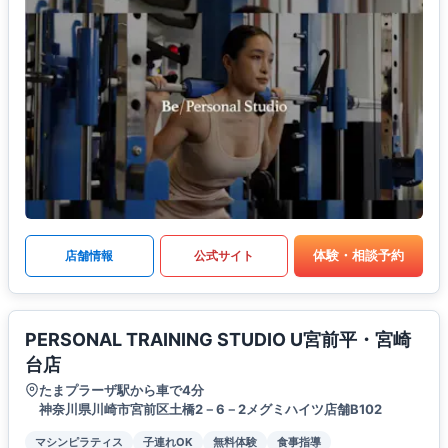
体験・相談予約
店舗情報
公式サイト
PERSONAL TRAINING STUDIO U宮前平・宮崎
台店
たまプラーザ駅から車で4分
神奈川県川崎市宮前区土橋2－6－2メグミハイツ店舗B102
マシンピラティス
子連れOK
無料体験
食事指導