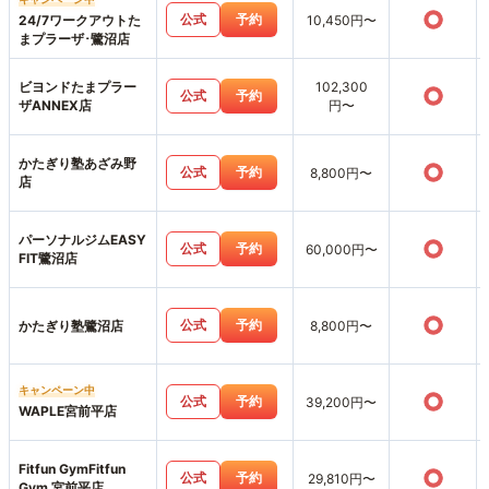
○
公式
予約
24/7ワークアウトた
10,450円〜
まプラーザ･鷺沼店
ビヨンドたまプラー
102,300
○
公式
予約
ザANNEX店
円〜
かたぎり塾あざみ野
○
公式
予約
8,800円〜
店
パーソナルジムEASY
○
公式
予約
60,000円〜
FIT鷺沼店
○
公式
予約
かたぎり塾鷺沼店
8,800円〜
キャンペーン中
○
公式
予約
39,200円〜
WAPLE宮前平店
Fitfun GymFitfun
○
公式
予約
29,810円〜
Gym 宮前平店