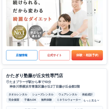
体験・相談予約
店舗情報
公式サイト
かたぎり塾藤が丘女性専門店
たまプラーザ駅から車で10分
神奈川県横浜市青葉区藤が丘2丁目藤が丘会館2階
タオルレンタル
シューズレンタル
ウェアレンタル
体組成計
完全個室
子連れOK
無料体験
ミネラルウォーター
もっと見る