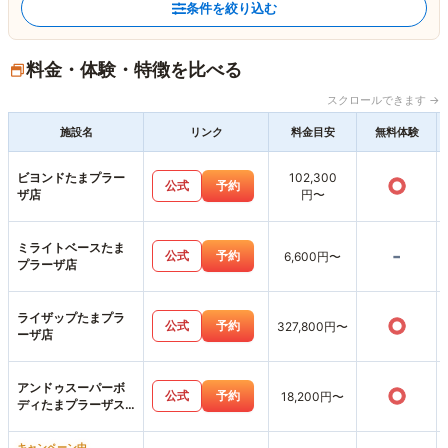
条件を絞り込む
料金・体験・特徴を比べる
スクロールできます →
施設名
リンク
料金目安
無料体験
ビヨンドたまプラー
102,300
○
公式
予約
ザ店
円〜
ミライトベースたま
-
公式
予約
6,600円〜
プラーザ店
ライザップたまプラ
○
公式
予約
327,800円〜
ーザ店
アンドゥスーパーボ
○
公式
予約
18,200円〜
ディたまプラーザス
タジオ店
キャンペーン中