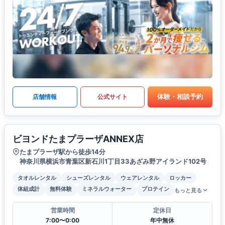
体験・相談予約
店舗情報
公式サイト
ビヨンドたまプラーザANNEX店
たまプラーザ駅から徒歩14分
神奈川県横浜市青葉区新石川1丁目33あざみ野アイランド102号
タオルレンタル
シューズレンタル
ウェアレンタル
ロッカー
体組成計
無料体験
ミネラルウォーター
プロテイン
もっと見る
営業時間
定休日
7:00〜0:00
年中無休