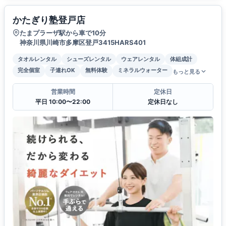
かたぎり塾登戸店
たまプラーザ駅から車で10分
神奈川県川崎市多摩区登戸3415HARS401
タオルレンタル
シューズレンタル
ウェアレンタル
体組成計
完全個室
子連れOK
無料体験
ミネラルウォーター
もっと見る
営業時間
定休日
平日 10:00〜22:00
定休日なし