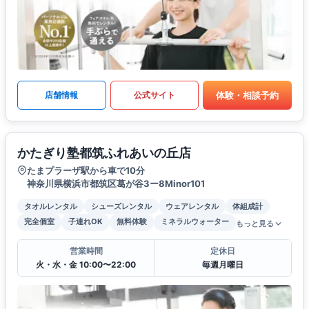
体験・相談予約
店舗情報
公式サイト
かたぎり塾都筑ふれあいの丘店
たまプラーザ駅から車で10分
神奈川県横浜市都筑区葛が谷3ー8Minor101
タオルレンタル
シューズレンタル
ウェアレンタル
体組成計
完全個室
子連れOK
無料体験
ミネラルウォーター
もっと見る
営業時間
定休日
火・水・金 10:00〜22:00
毎週月曜日