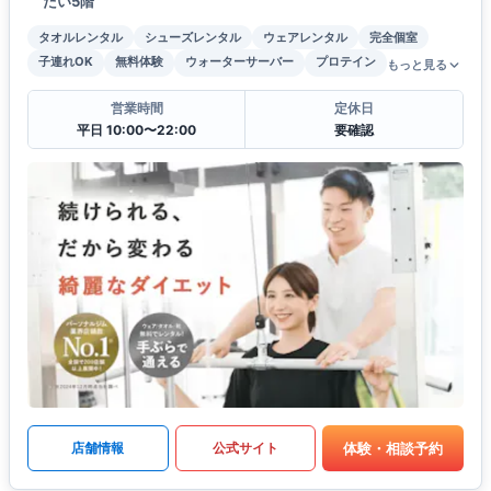
たい5階
タオルレンタル
シューズレンタル
ウェアレンタル
完全個室
子連れOK
無料体験
ウォーターサーバー
プロテイン
もっと見る
営業時間
定休日
平日 10:00〜22:00
要確認
体験・相談予約
店舗情報
公式サイト