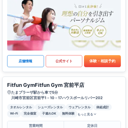
体験・相談予約
店舗情報
公式サイト
Fitfun GymFitfun Gym 宮前平店
たまプラーザ駅から車で5分
川崎市宮前区宮前平1－10－17ハウスボールリバー202
タオルレンタル
シューズレンタル
ウェアレンタル
体組成計
Wi-Fi
完全個室
子連れOK
無料体験
もっと見る
営業時間
定休日