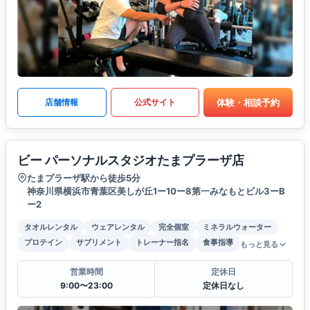
体験・相談予約
店舗情報
公式サイト
ビー パーソナルスタジオたまプラーザ店
たまプラーザ駅から徒歩5分
神奈川県横浜市青葉区美しが丘1ー10ー8第一みなもとビル3ーB
ー2
タオルレンタル
ウェアレンタル
完全個室
ミネラルウォーター
プロテイン
サプリメント
トレーナー指名
食事指導
もっと見る
営業時間
定休日
9:00〜23:00
定休日なし