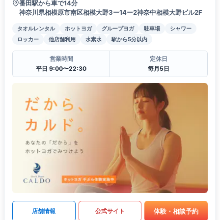
番田駅から車で14分
神奈川県相模原市南区相模大野3ー14ー2神奈中相模大野ビル2F
タオルレンタル
ホットヨガ
グループヨガ
駐車場
シャワー
ロッカー
他店舗利用
水素水
駅から5分以内
営業時間
定休日
平日 9:00〜22:30
毎月5日
体験・相談予約
店舗情報
公式サイト