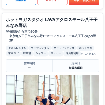
ホットヨガスタジオ LAVAアクロスモール八王子
みなみ野店
番田駅から車で20分
東京都八王子市みなみ野1ー2ー1アクロスモール八王子みなみ野
2F
タオルレンタル
ウェアレンタル
マットピラティス
ホットヨガ
常温ヨガ
駐車場
シャワー
ロッカー
他店舗利用
もっと見る
営業時間
定休日
ー
毎週木曜日