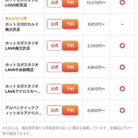
○
公式
予約
10,010円〜
LOIVE町田店
キャンペーン中
-
公式
予約
ホットヨガのカルド
8,910円〜
南大沢店
ホットヨガスタジオ
○
公式
予約
5,300円〜
LAVA南大沢店
ホットヨガスタジオ
○
公式
予約
4,800円〜
LAVA中央林間店
ホットヨガスタジオ
○
公式
予約
4,800円〜
LAVAアクロスモール
八王子みなみ野店
アルペンクイックフ
○
公式
予約
6,930円〜
ィットネスアクロス
みなみ野店
※上記には、施設運営者から情報提供のあった施設を掲載しています。全施設は下の一
覧で確認できます。