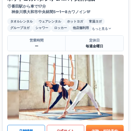
番田駅から車で17分
神奈川県大和市中央林間5ー1ー8カワノイン1F
タオルレンタル
ウェアレンタル
ホットヨガ
常温ヨガ
グループヨガ
シャワー
ロッカー
他店舗利用
もっと見る
営業時間
定休日
ー
毎週金曜日
体験・相談予約
店舗情報
公式サイト