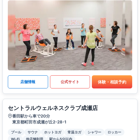
体験・相談予約
店舗情報
公式サイト
セントラルウェルネスクラブ成瀬店
番田駅から車で20分
東京都町田市成瀬が丘2-28-1
プール
サウナ
ホットヨガ
常温ヨガ
シャワー
ロッカー
Wi-Fi
他店舗利用
駅から5分以内