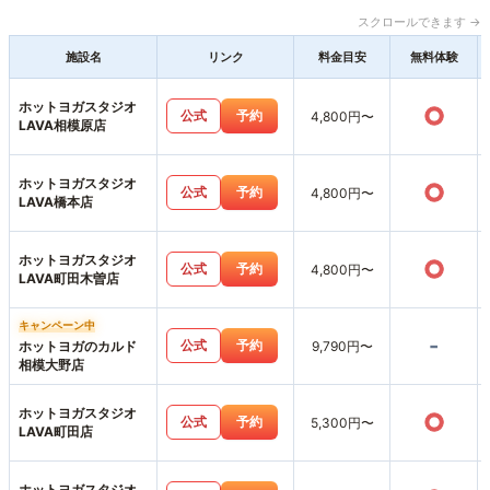
スクロールできます →
施設名
リンク
料金目安
無料体験
ホットヨガスタジオ
○
公式
予約
4,800円〜
LAVA相模原店
ホットヨガスタジオ
○
公式
予約
4,800円〜
LAVA橋本店
ホットヨガスタジオ
○
公式
予約
4,800円〜
LAVA町田木曽店
キャンペーン中
-
公式
予約
ホットヨガのカルド
9,790円〜
相模大野店
ホットヨガスタジオ
○
公式
予約
5,300円〜
LAVA町田店
ホットヨガスタジオ