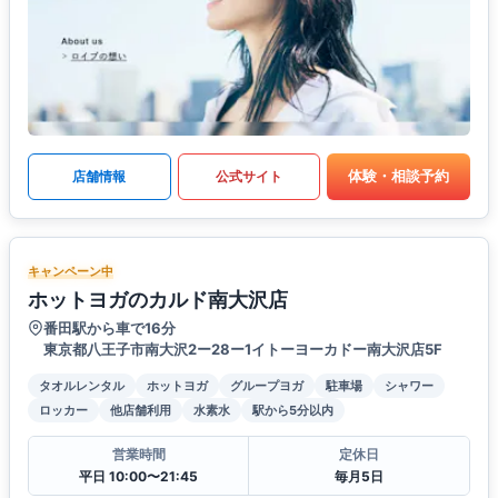
体験・相談予約
店舗情報
公式サイト
キャンペーン中
ホットヨガのカルド南大沢店
番田駅から車で16分
東京都八王子市南大沢2ー28ー1イトーヨーカドー南大沢店5F
タオルレンタル
ホットヨガ
グループヨガ
駐車場
シャワー
ロッカー
他店舗利用
水素水
駅から5分以内
営業時間
定休日
平日 10:00〜21:45
毎月5日