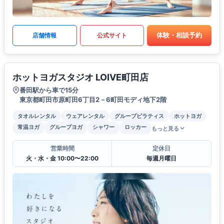
体験・相談予約
店舗情報
公式サイト
ホットヨガスタジオ LOIVE町田店
番田駅から車で15分
東京都町田市原町田6丁目2－6町田モディ地下2階
タオルレンタル
ウェアレンタル
グループピラティス
ホットヨガ
常温ヨガ
グループヨガ
シャワー
ロッカー
もっと見る
営業時間
定休日
火・水・金 10:00〜22:00
毎週月曜日