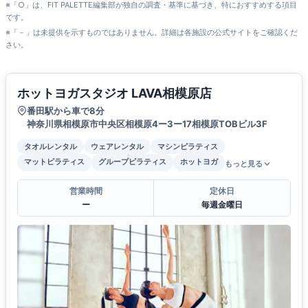
※「○」は、FIT PALETTE編集部が独自の調査・基準に基づき、特におすすめする項目
です。
※「－」は未提供を示すものではありません。詳細は各施設の公式サイトをご確認くだ
さい。
ホットヨガスタジオ LAVA相模原店
番田駅から車で8分
神奈川県相模原市中央区相模原4ー3ー17相模原TOBビル3F
タオルレンタル
ウェアレンタル
マシンピラティス
マットピラティス
グループピラティス
ホットヨガ
もっと見る
営業時間
定休日
ー
毎週金曜日