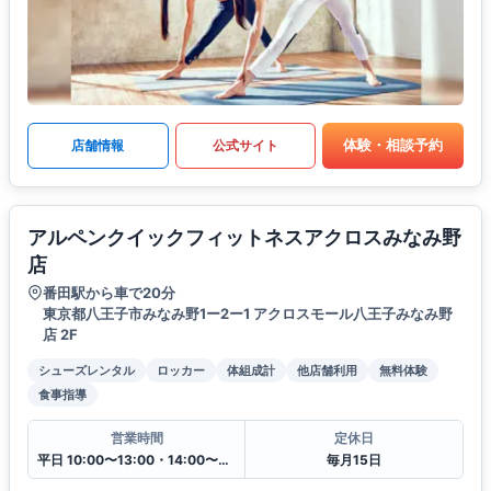
体験・相談予約
店舗情報
公式サイト
アルペンクイックフィットネスアクロスみなみ野
店
番田駅から車で20分
東京都八王子市みなみ野1ー2ー1 アクロスモール八王子みなみ野
店 2F
シューズレンタル
ロッカー
体組成計
他店舗利用
無料体験
食事指導
営業時間
定休日
平日 10:00〜13:00・14:00〜20:00
毎月15日