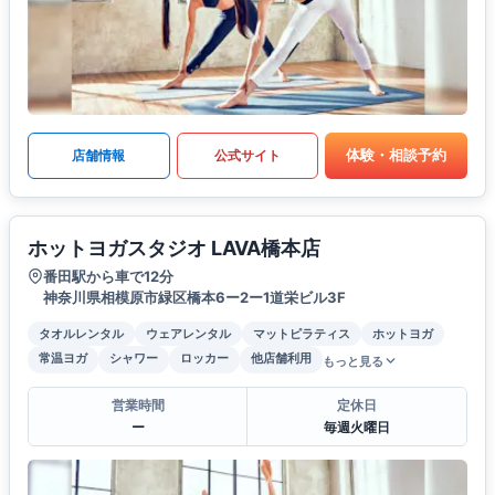
体験・相談予約
店舗情報
公式サイト
ホットヨガスタジオ LAVA橋本店
番田駅から車で12分
神奈川県相模原市緑区橋本6ー2ー1道栄ビル3F
タオルレンタル
ウェアレンタル
マットピラティス
ホットヨガ
常温ヨガ
シャワー
ロッカー
他店舗利用
もっと見る
営業時間
定休日
ー
毎週火曜日