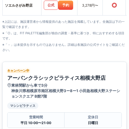
○
公式
予約
ソエルさがみ野店
3,278円〜
※上記には、施設運営者から情報提供のあった施設を掲載しています。全施設は下の一
覧で確認できます。
※「○」は、FIT PALETTE編集部が独自の調査・基準に基づき、特におすすめする項目
です。
※「－」は未提供を示すものではありません。詳細は各施設の公式サイトをご確認くだ
さい。
キャンペーン中
アーバンクラシックピラティス相模大野店
東林間駅から車で3分
神奈川県相模原市南区相模大野3ー8ー1 小田急相模大野ステーシ
ョンスクエア B館7階
マシンピラティス
営業時間
定休日
平日 10:00〜21:00
日曜日