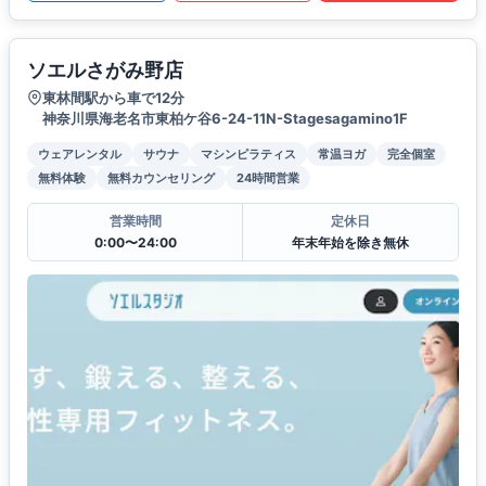
ソエルさがみ野店
東林間駅から車で12分
神奈川県海老名市東柏ケ谷6-24-11N-Stagesagamino1F
ウェアレンタル
サウナ
マシンピラティス
常温ヨガ
完全個室
無料体験
無料カウンセリング
24時間営業
営業時間
定休日
0:00〜24:00
年末年始を除き無休