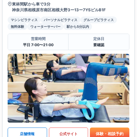
東林間駅から車で3分
神奈川県相模原市南区相模大野3ー13ー7YSビルB1F
マシンピラティス
パーソナルピラティス
グループピラティス
無料体験
ウォーターサーバー
駅から5分以内
営業時間
定休日
平日 7:00〜21:00
要確認
体験・相談予約
店舗情報
公式サイト