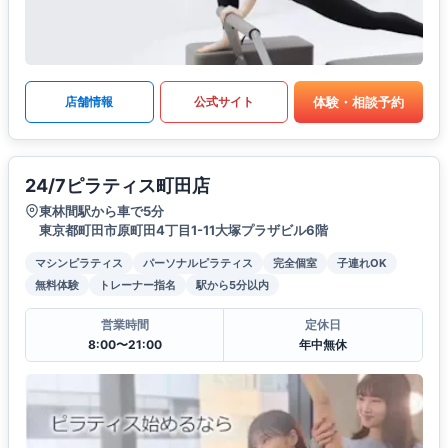
体験・相談予約
店舗情報
公式サイト
24/7ピラティス町田店
東林間駅から車で5分
東京都町田市原町田4丁目1-11大塚プラザビル6階
マシンピラティス
パーソナルピラティス
完全個室
子連れOK
無料体験
トレーナー指名
駅から5分以内
営業時間
定休日
8:00〜21:00
年中無休