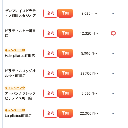
ゼンプレイスピラテ
-
公式
予約
9,625円〜
ィス町田スタジオ店
ピラティスケー町田
○
公式
予約
12,320円〜
店
キャンペーン中
-
公式
予約
9,900円〜
Hain pilates町田店
ピラティススタジオ
-
公式
予約
29,700円〜
ルルト町田店
キャンペーン中
-
公式
予約
アーバンクラシック
8,580円〜
ピラティス町田店
キャンペーン中
-
公式
予約
22,000円〜
La pilates町田店