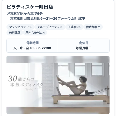
ピラティスケー町田店
東林間駅から車で6分
東京都町田市原町田6ー21ー26フォーラム町田7F
マシンピラティス
グループピラティス
子連れOK
他店舗利用
無料体験
駅から5分以内
営業時間
定休日
火・水・金 10:00〜22:00
毎週月曜日