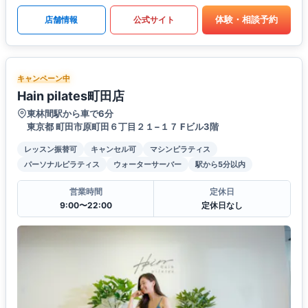
体験・相談予約
店舗情報
公式サイト
キャンペーン中
Hain pilates町田店
東林間駅から車で6分
東京都 町田市原町田６丁目２１−１７ Fビル3階
レッスン振替可
キャンセル可
マシンピラティス
パーソナルピラティス
ウォーターサーバー
駅から5分以内
営業時間
定休日
9:00〜22:00
定休日なし