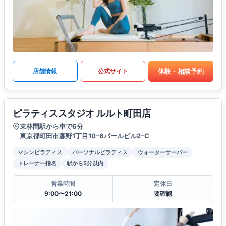
体験・相談予約
店舗情報
公式サイト
ピラティススタジオ ルルト町田店
東林間駅から車で6分
東京都町田市森野1丁目10ｰ6パールビル2ｰC
マシンピラティス
パーソナルピラティス
ウォーターサーバー
トレーナー指名
駅から5分以内
営業時間
定休日
9:00〜21:00
要確認