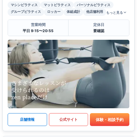
マシンピラティス
マットピラティス
パーソナルピラティス
グループピラティス
ロッカー
体組成計
他店舗利用
もっと見る
営業時間
定休日
平日 9:15〜20:55
要確認
体験・相談予約
店舗情報
公式サイト