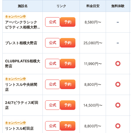
施設名
リンク
料金目安
無料体験
キャンペーン中
-
公式
予約
アーバンクラシック
8,580円〜
ピラティス相模大野
店
-
公式
予約
ブレスト相模大野店
25,080円〜
CLUBPILATES相模大
○
公式
予約
11,990円〜
野店
キャンペーン中
○
公式
予約
リントスル中央林間
8,800円〜
店
24/7ピラティス町田
○
公式
予約
14,500円〜
店
キャンペーン中
○
公式
予約
8,800円〜
リントスル町田店