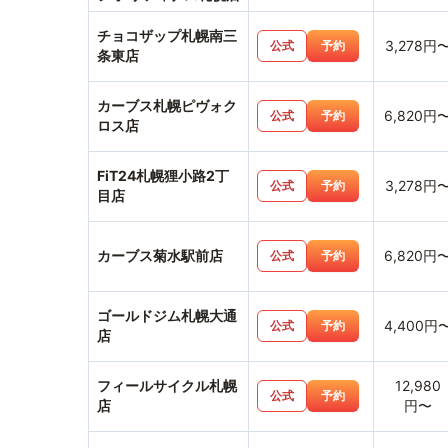
チョコザップ札幌南三
3,278円
公式
予約
条東店
カーブス札幌ピヴォク
6,820円
公式
予約
ロス店
FiT24札幌狸小路2丁
3,278円
公式
予約
目店
カーブス菊水駅前店
6,820円
公式
予約
ゴールドジム札幌大通
4,400円
公式
予約
店
フィールサイクル札幌
12,980
公式
予約
店
円〜