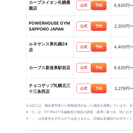
カーブスイオン札幌桑
6,820円
公式
予約
園店
POWERHOUSE GYM
2,200円
公式
予約
SAPPORO JAPAN
ルネサンス東札幌24
4,400円
公式
予約
店
カーブス新道東駅前店
6,820円
公式
予約
チョコザップ札幌北三
3,278円
公式
予約
十三条西店
※上記には、施設運営者から情報提供のあった施設を掲載しています。
※「○」は、FIT PALETTE編集部が独自の調査・基準に基づき、特にお
※「－」は未提供を示すものではありません。詳細は各施設の公式サイト