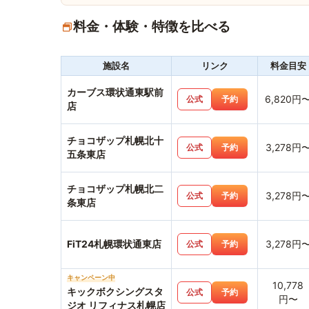
料金・体験・特徴を比べる
施設名
リンク
料金目安
カーブス環状通東駅前
6,820円
公式
予約
店
チョコザップ札幌北十
3,278円
公式
予約
五条東店
チョコザップ札幌北二
3,278円
公式
予約
条東店
FiT24札幌環状通東店
3,278円
公式
予約
キャンペーン中
10,778
キックボクシングスタ
公式
予約
円〜
ジオ リフィナス札幌店