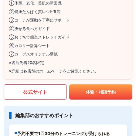
①体重、老化、美肌の新常識
②健康たんぱく質レシピ5選
③コーチが運動を丁寧にサポート
④痩せる食べ方ガイド
⑤おうちで簡単ストレッチガイド
⑥カロリー計算シート
⑦カーブスオリジナル壁紙
※各店先着20名限定
※詳細は各店舗のホームページをご確認ください｡
公式サイト
体験・相談予約
編集部のおすすめポイント
予約不要で1回30分のトレーニングが受けられる