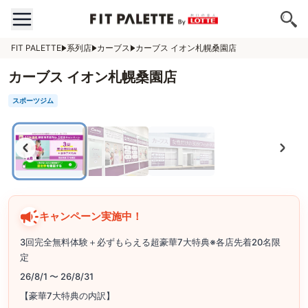
FIT PALETTE
系列店
カーブス
カーブス イオン札幌桑園店
カーブス イオン札幌桑園店
スポーツジム
キャンペーン実施中！
3回完全無料体験＋必ずもらえる超豪華7大特典※各店先着20名限
定
26/8/1 〜 26/8/31
【豪華7大特典の内訳】