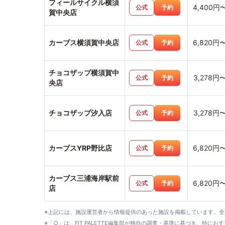
フィールサイクル横須
4,400円
公式
予約
賀中央店
カーブス横須賀中央店
6,820円
公式
予約
チョコザップ横須賀中
3,278円
公式
予約
央店
チョコザップ汐入店
3,278円
公式
予約
カーブスYRP野比店
6,820円
公式
予約
カーブス三浦海岸駅前
6,820円
公式
予約
店
※上記には、施設運営者から情報提供のあった施設を掲載しています。
※「○」は、FIT PALETTE編集部が独自の調査・基準に基づき、特にお