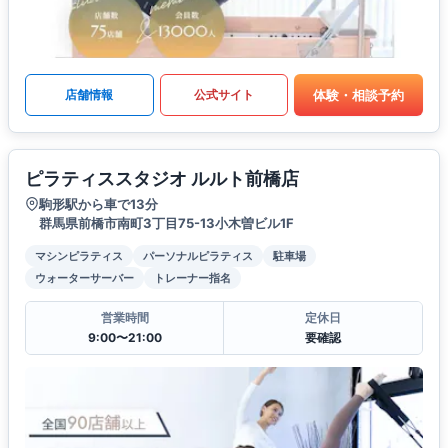
体験・相談予約
店舗情報
公式サイト
ピラティススタジオ ルルト前橋店
駒形駅から車で13分
群馬県前橋市南町3丁目75-13小木曽ビル1F
マシンピラティス
パーソナルピラティス
駐車場
ウォーターサーバー
トレーナー指名
営業時間
定休日
9:00〜21:00
要確認