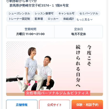
駒形駅から車で7分
群馬県伊勢崎市宮子町3574−１ 1階A号室
シューズレンタル
レッスン振替可
キャンセル可
セミパーソナル
トレーナー固定制
駐車場
ロッカー
体組成計
もっと見る
営業時間
定休日
月曜日 11:00〜21:00
毎月不定休
体験・相談予約
店舗情報
公式サイト