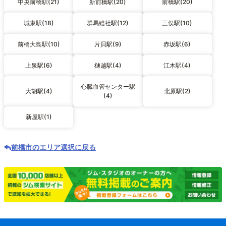
中央前橋駅(21)
新前橋駅(20)
前橋駅(20)
城東駅(18)
群馬総社駅(12)
三俣駅(10)
前橋大島駅(10)
片貝駅(9)
赤坂駅(6)
上泉駅(6)
樋越駅(4)
江木駅(4)
心臓血管センター駅
大胡駅(4)
北原駅(2)
(4)
新屋駅(1)
前橋市のエリア選択に戻る