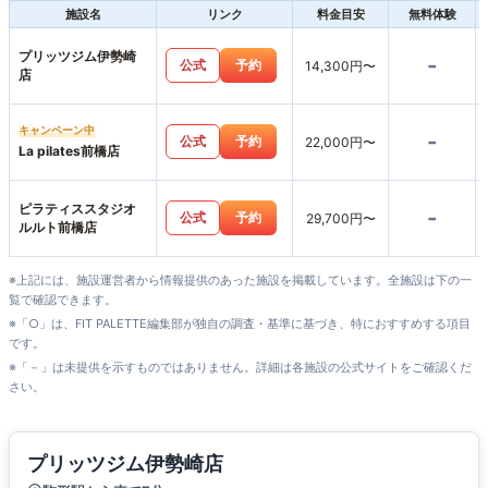
施設名
リンク
料金目安
無料体験
プリッツジム伊勢崎
-
公式
予約
14,300円〜
店
キャンペーン中
-
公式
予約
22,000円〜
La pilates前橋店
ピラティススタジオ
-
公式
予約
29,700円〜
ルルト前橋店
※上記には、施設運営者から情報提供のあった施設を掲載しています。全施設は下の一
覧で確認できます。
※「○」は、FIT PALETTE編集部が独自の調査・基準に基づき、特におすすめする項目
です。
※「－」は未提供を示すものではありません。詳細は各施設の公式サイトをご確認くだ
さい。
プリッツジム伊勢崎店