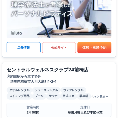
体験・相談予約
店舗情報
公式サイト
セントラルウェルネスクラブ24前橋店
駒形駅から車で11分
群馬県前橋市天川大島町1-2-1
タオルレンタル
シューズレンタル
ウェアレンタル
スイミング用品
プール
サウナ
常温ヨガ
駐車場
もっと見る
営業時間
定休日
24:00間
毎週月曜日及び季節休業