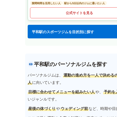
隙間時間を活用したい人
駅から5分以内のジムに通いたい人
公式サイトを見る
平和駅のスポーツジムを目的別に探す
平和駅のパーソナルジムを探す
パーソナルジムは、
運動の進め方を一人で決める
人
に向いています。
目標に合わせてメニューを組みたい人
や、
予約を
いジャンルです。
産後の体づくり
や
ウェディング前
など、時期や目