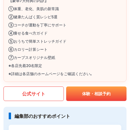
【豪華7大特典の内訳】
①体重、老化、美肌の新常識
②健康たんぱく質レシピ5選
③コーチが運動を丁寧にサポート
④痩せる食べ方ガイド
⑤おうちで簡単ストレッチガイド
⑥カロリー計算シート
⑦カーブスオリジナル壁紙
※各店先着20名限定
※詳細は各店舗のホームページをご確認ください｡
公式サイト
体験・相談予約
編集部のおすすめポイント