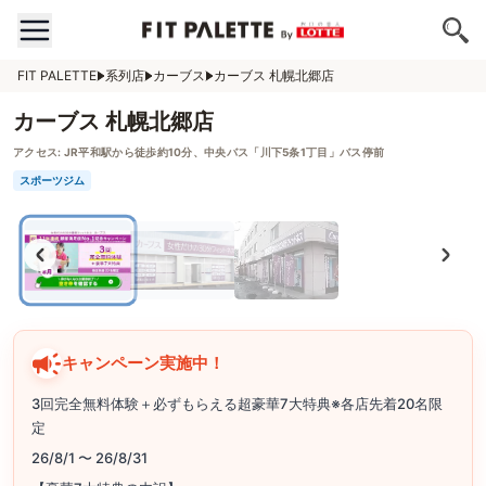
FIT PALETTE
系列店
カーブス
カーブス 札幌北郷店
カーブス 札幌北郷店
アクセス:
JR平和駅から徒歩約10分、中央バス「川下5条1丁目」バス停前
スポーツジム
キャンペーン実施中！
3回完全無料体験＋必ずもらえる超豪華7大特典※各店先着20名限
定
26/8/1 〜 26/8/31