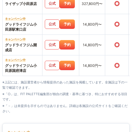
○
公式
予約
ライザップ小田原店
327,800円〜
キャンペーン中
○
公式
予約
グッドライフジム小
14,800円〜
田原駅東口店
キャンペーン中
○
公式
予約
グッドライフジム開
14,800円〜
成店
キャンペーン中
○
公式
予約
グッドライフジム小
14,800円〜
田原国府津店
※上記には、施設運営者から情報提供のあった施設を掲載しています。全施設は下の一
覧で確認できます。
※「○」は、FIT PALETTE編集部が独自の調査・基準に基づき、特におすすめする項目
です。
※「－」は未提供を示すものではありません。詳細は各施設の公式サイトをご確認くだ
さい。