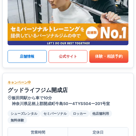
体験・相談予約
店舗情報
公式サイト
キャンペーン中
グッドライフジム開成店
飯田岡駅から車で10分
神奈川県足柄上郡開成町牛島50ー4TYS504ー201号室
シューズレンタル
セミパーソナル
ロッカー
他店舗利用
無料体験
営業時間
定休日