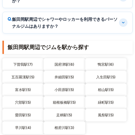
か？
飯田岡駅周辺でシャワーやロッカーを利用できるパーソ
ナルジムはありますか？
飯田岡駅周辺でジムを駅から探す
下曽我駅(7)
国府津駅(6)
鴨宮駅(6)
五百羅漢駅(5)
井細田駅(5)
入生田駅(5)
富水駅(5)
小田原駅(5)
栢山駅(5)
穴部駅(5)
箱根板橋駅(5)
緑町駅(5)
螢田駅(5)
足柄駅(5)
風祭駅(5)
早川駅(4)
根府川駅(3)