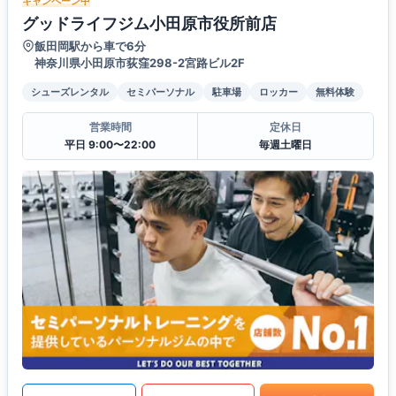
キャンペーン中
グッドライフジム小田原市役所前店
飯田岡駅から車で6分
神奈川県小田原市荻窪298-2宮路ビル2F
シューズレンタル
セミパーソナル
駐車場
ロッカー
無料体験
営業時間
定休日
平日 9:00〜22:00
毎週土曜日