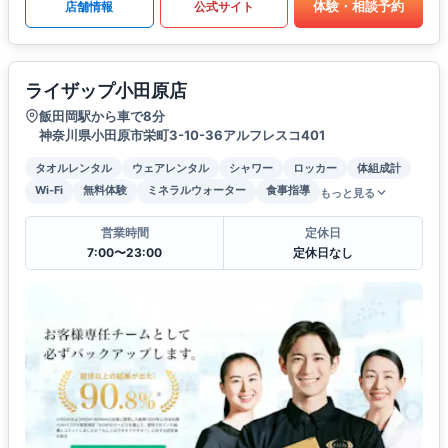
体験・相談予約
店舗情報
公式サイト
ライザップ小田原店
飯田岡駅から車で8分
神奈川県小田原市栄町3-10-36アルフレスコ401
タオルレンタル
ウェアレンタル
シャワー
ロッカー
体組成計
Wi-Fi
無料体験
ミネラルウォーター
食事指導
もっと見る
営業時間
定休日
7:00〜23:00
定休日なし