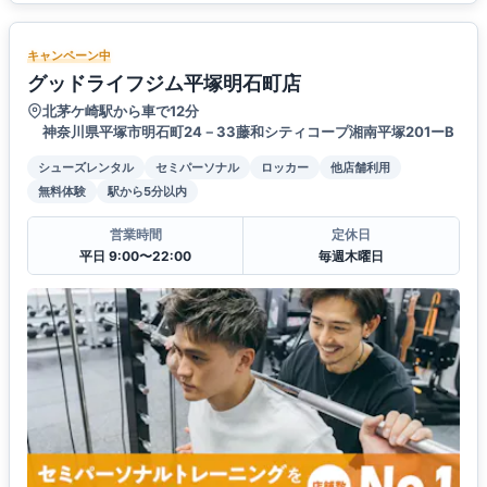
キャンペーン中
グッドライフジム平塚明石町店
北茅ケ崎駅から車で12分
神奈川県平塚市明石町24－33藤和シティコープ湘南平塚201ーB
シューズレンタル
セミパーソナル
ロッカー
他店舗利用
無料体験
駅から5分以内
営業時間
定休日
平日 9:00〜22:00
毎週木曜日