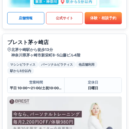
体験・相談予約
店舗情報
公式サイト
ブレスト茅ヶ崎店
北茅ケ崎駅から徒歩13分
神奈川県茅ヶ崎市新栄町8-5山藤ビル4階
マシンピラティス
パーソナルピラティス
他店舗利用
駅から5分以内
営業時間
定休日
平日 10:00〜21:00/土祝10:00〜19:30
日曜日