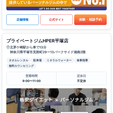
体験・相談予約
店舗情報
公式サイト
プライベートジムHPER平塚店
北茅ケ崎駅から車で13分
神奈川県平塚市見附町29ー13パークサイド湘南2階
タオルレンタル
駐車場
ミネラルウォーター
食事指導
無料カウンセリング
営業時間
定休日
9:00〜11:00
不定休