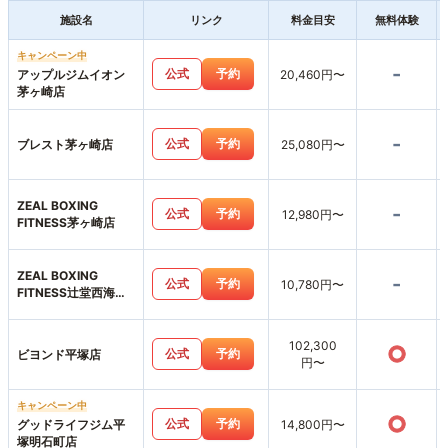
施設名
リンク
料金目安
無料体験
キャンペーン中
-
公式
予約
アップルジムイオン
20,460円〜
茅ヶ崎店
-
公式
予約
ブレスト茅ヶ崎店
25,080円〜
ZEAL BOXING
-
公式
予約
12,980円〜
FITNESS茅ヶ崎店
ZEAL BOXING
-
公式
予約
10,780円〜
FITNESS辻堂西海岸
店
102,300
○
公式
予約
ビヨンド平塚店
円〜
キャンペーン中
○
公式
予約
グッドライフジム平
14,800円〜
塚明石町店