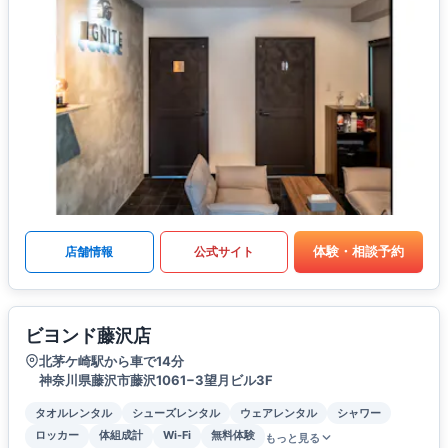
体験・相談予約
店舗情報
公式サイト
ビヨンド藤沢店
北茅ケ崎駅から車で14分
神奈川県藤沢市藤沢1061−3望月ビル3F
タオルレンタル
シューズレンタル
ウェアレンタル
シャワー
ロッカー
体組成計
Wi-Fi
無料体験
もっと見る