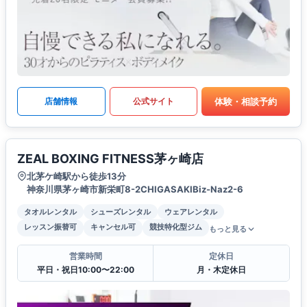
体験・相談予約
店舗情報
公式サイト
ZEAL BOXING FITNESS茅ヶ崎店
北茅ケ崎駅から徒歩13分
神奈川県茅ヶ崎市新栄町8-2CHIGASAKIBiz-Naz2-6
タオルレンタル
シューズレンタル
ウェアレンタル
レッスン振替可
キャンセル可
競技特化型ジム
もっと見る
営業時間
定休日
平日・祝日10:00〜22:00
月・木定休日