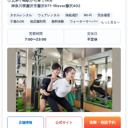
北茅ケ崎駅から車で14分
神奈川県藤沢市藤沢971-1Rever藤沢402
タオルレンタル
ウェアレンタル
体組成計
Wi-Fi
完全個室
子連れOK
他店舗利用
無料体験
ウォーターサーバー
もっと見る
営業時間
定休日
7:00〜23:00
不定休
体験・相談予約
店舗情報
公式サイト