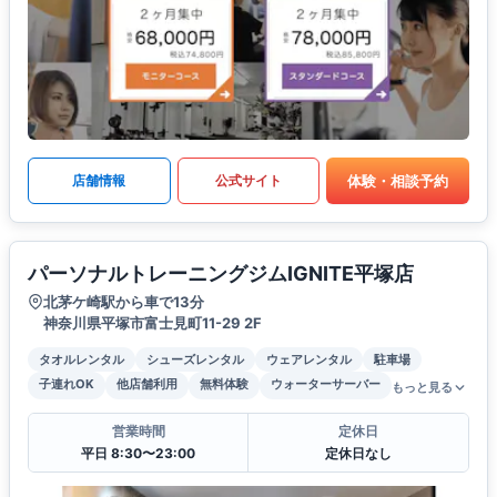
体験・相談予約
店舗情報
公式サイト
パーソナルトレーニングジムIGNITE平塚店
北茅ケ崎駅から車で13分
神奈川県平塚市富士見町11-29 2F
タオルレンタル
シューズレンタル
ウェアレンタル
駐車場
子連れOK
他店舗利用
無料体験
ウォーターサーバー
もっと見る
営業時間
定休日
平日 8:30〜23:00
定休日なし