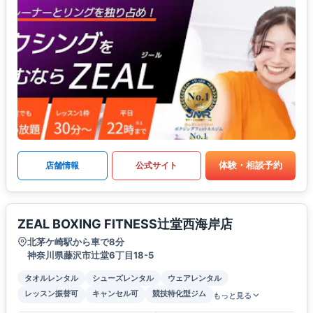
体験・相談予約
店舗情報
公式サイト
ZEAL BOXING FITNESS辻堂西海岸店
北茅ケ崎駅から車で8分
神奈川県藤沢市辻堂6丁目18-5
タオルレンタル
シューズレンタル
ウェアレンタル
レッスン振替可
キャンセル可
競技特化型ジム
もっと見る