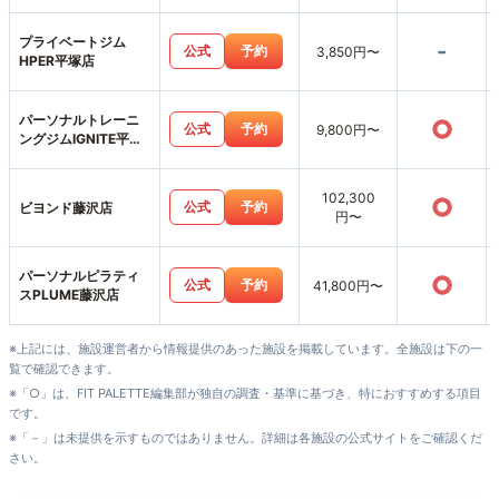
プライベートジム
-
公式
予約
3,850円〜
HPER平塚店
パーソナルトレーニ
○
公式
予約
9,800円〜
ングジムIGNITE平塚
店
102,300
○
公式
予約
ビヨンド藤沢店
円〜
パーソナルピラティ
○
公式
予約
41,800円〜
スPLUME藤沢店
※上記には、施設運営者から情報提供のあった施設を掲載しています。全施設は下の一
覧で確認できます。
※「○」は、FIT PALETTE編集部が独自の調査・基準に基づき、特におすすめする項目
です。
※「－」は未提供を示すものではありません。詳細は各施設の公式サイトをご確認くだ
さい。