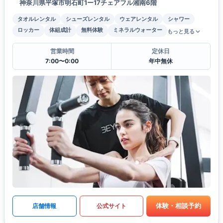
神奈川県平塚市明石町1ー17チェアフル湘南6階
タオルレンタル
シューズレンタル
ウェアレンタル
シャワー
ロッカー
体組成計
無料体験
ミネラルウォーター
もっと見る
営業時間
定休日
7:00〜0:00
年中無休
体験・相談予約
店舗情報
公式サイト