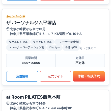
キャンペーン中
ザ パーソナルジム平塚店
北茅ケ崎駅から車で13分
神奈川県平塚市錦町１５−１７ KS管理ビル 101-A
タオルレンタル
ウェアレンタル
トレーナー固定制
トレーナーローテーション制
ロッカー
子連れOK
もっと見る
営業時間
定休日
7:00〜23:00
不定休
体験・相談予約
店舗情報
公式サイト
at Room PILATES藤沢本町
北茅ケ崎駅から車で14分
神奈川県藤沢市本町4-4-17LeaLea本町101