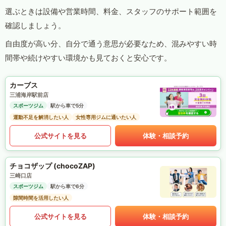
選ぶときは設備や営業時間、料金、スタッフのサポート範囲を
確認しましょう。
自由度が高い分、自分で通う意思が必要なため、混みやすい時
間帯や続けやすい環境かも見ておくと安心です。
カーブス
三浦海岸駅前店
スポーツジム
駅から車で5分
運動不足を解消したい人
女性専用ジムに通いたい人
公式サイトを見る
体験・相談予約
チョコザップ (chocoZAP)
三崎口店
スポーツジム
駅から車で6分
隙間時間を活用したい人
公式サイトを見る
体験・相談予約