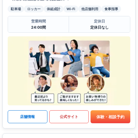
駐車場
ロッカー
体組成計
Wi-Fi
他店舗利用
食事指導
営業時間
定休日
24:00間
定休日なし
体験・相談予約
店舗情報
公式サイト