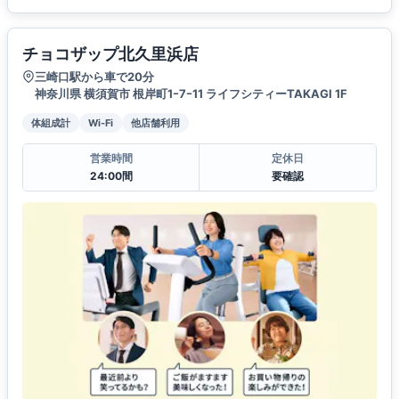
チョコザップ北久里浜店
三崎口駅から車で20分
神奈川県 横須賀市 根岸町1ｰ7ｰ11 ライフシティーTAKAGI 1F
体組成計
Wi-Fi
他店舗利用
営業時間
定休日
24:00間
要確認