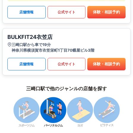
体験・相談予約
店舗情報
公式サイト
BULKFIT24衣笠店
三崎口駅から車で19分
神奈川県横須賀市衣笠栄町1丁目70蝶屋ビル3階
体験・相談予約
店舗情報
公式サイト
三崎口駅で他のジャンルの店舗を探す
ピラティス
スポーツジム
パーソナルジム
ヨガ