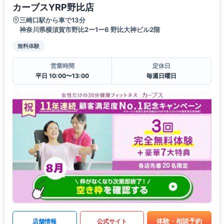
カーブスYRP野比店
三崎口駅から車で13分
神奈川県横須賀市野比2ー1ー6 野比大神ビル2階
無料体験
営業時間
定休日
平日 10:00〜13:00
毎週日曜日
体験・相談予約
店舗情報
公式サイト