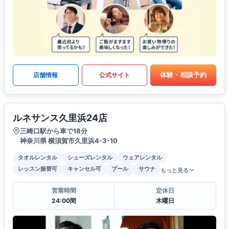
体験・相談予約
店舗情報
公式サイト
ルネサンス久里浜24店
三崎口駅から車で18分
神奈川県 横須賀市久里浜4-3-10
タオルレンタル
シューズレンタル
ウェアレンタル
レッスン振替可
キャンセル可
プール
サウナ
もっと見る
営業時間
定休日
24:00間
木曜日