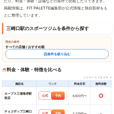
たり、料金・体験・設備などの条件で比較したりできます。
掲載情報は、FIT PALETTE編集部が公式情報と独自取材をも
とに整理しています。
三崎口駅のスポーツジムを条件から探す
現在の条件
すべての店舗 / おすすめ順
条件を絞り込む
料金・体験・特徴を比べる
スクロールできます →
施設名
リンク
料金目安
無料体験
カーブス三浦海岸駅
○
公式
予約
6,820円〜
前店
チョコザップ三崎口
-
公式
予約
3,278円〜