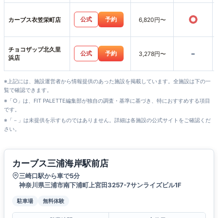
○
公式
予約
カーブス衣笠栄町店
6,820円〜
チョコザップ北久里
-
公式
予約
3,278円〜
浜店
※上記には、施設運営者から情報提供のあった施設を掲載しています。全施設は下の一
覧で確認できます。
※「○」は、FIT PALETTE編集部が独自の調査・基準に基づき、特におすすめする項目
です。
※「－」は未提供を示すものではありません。詳細は各施設の公式サイトをご確認くだ
さい。
カーブス三浦海岸駅前店
三崎口駅から車で5分
神奈川県三浦市南下浦町上宮田3257-7サンライズビル1F
駐車場
無料体験