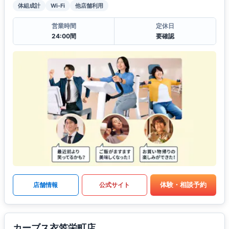
体組成計
Wi-Fi
他店舗利用
営業時間
定休日
24:00間
要確認
体験・相談予約
店舗情報
公式サイト
カーブス衣笠栄町店