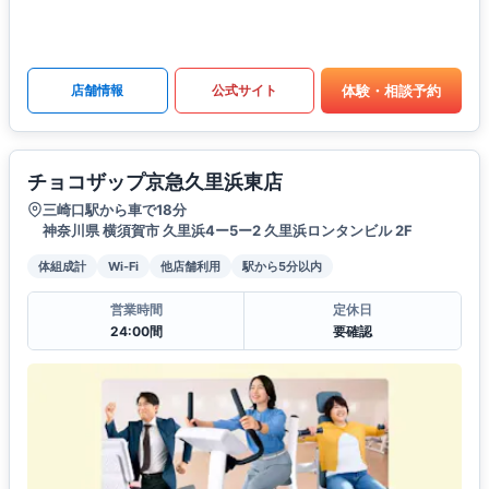
体験・相談予約
店舗情報
公式サイト
チョコザップ京急久里浜東店
三崎口駅から車で18分
神奈川県 横須賀市 久里浜4ー5ー2 久里浜ロンタンビル 2F
体組成計
Wi-Fi
他店舗利用
駅から5分以内
営業時間
定休日
24:00間
要確認