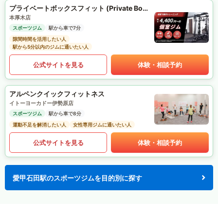
プライベートボックスフィット (Private Box Fit)
本厚木店
スポーツジム
駅から車で7分
隙間時間を活用したい人
駅から5分以内のジムに通いたい人
公式サイトを見る
体験・相談予約
アルペンクイックフィットネス
イトーヨーカドー伊勢原店
スポーツジム
駅から車で8分
運動不足を解消したい人
女性専用ジムに通いたい人
公式サイトを見る
体験・相談予約
愛甲石田駅のスポーツジムを目的別に探す