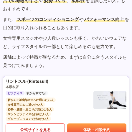
活での動きやすさ
や
姿勢づくり
、
柔軟性
を意識したい人にも
おすすめです。
また、
スポーツのコンディショニング
や
パフォーマンス向上
を
目的に取り入れられることもあります。
女性専用スタジオや少人数レッスンも多く、かわいいウェアな
ど、ライフスタイルの一部として楽しめるのも魅力です。
店舗によって特徴が異なるため、まずは自分に合うスタイルを
見つけてみましょう。
リントスル (Rintosull)
本厚木店
ピラティス
駅から車で7分
駅から5分以内のジムに通いたい人
女性専用ジムに通いたい人
姿勢・腰痛・肩こりが気になる人
マシンピラティスを始めたい人
グループレッスンで始めたい人
公式サイトを見る
体験・相談予約