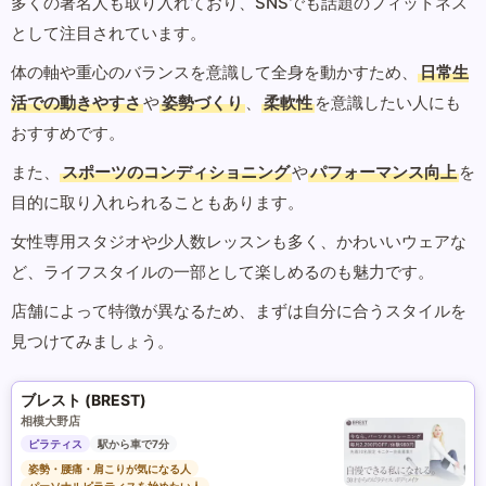
多くの著名人も取り入れており、SNSでも話題のフィットネス
として注目されています。
体の軸や重心のバランスを意識して全身を動かすため、
日常生
活での動きやすさ
や
姿勢づくり
、
柔軟性
を意識したい人にも
おすすめです。
また、
スポーツのコンディショニング
や
パフォーマンス向上
を
目的に取り入れられることもあります。
女性専用スタジオや少人数レッスンも多く、かわいいウェアな
ど、ライフスタイルの一部として楽しめるのも魅力です。
店舗によって特徴が異なるため、まずは自分に合うスタイルを
見つけてみましょう。
ブレスト (BREST)
相模大野店
ピラティス
駅から車で7分
姿勢・腰痛・肩こりが気になる人