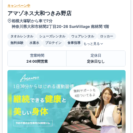
キャンペーン中
アマゾネス大和つきみ野店
相模大塚駅から車で7分
神奈川県大和市林間2丁目20-26 SunVillage 南林間 1階
タオルレンタル
シューズレンタル
ウェアレンタル
ロッカー
無料体験
水素水
プロテイン
食事指導
もっと見る
営業時間
定休日
24:00間営業
定休日なし