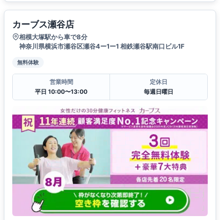
カーブス瀬谷店
相模大塚駅から車で8分
神奈川県横浜市瀬谷区瀬谷4ー1ー1 相鉄瀬谷駅南口ビル1F
無料体験
営業時間
定休日
平日 10:00〜13:00
毎週日曜日