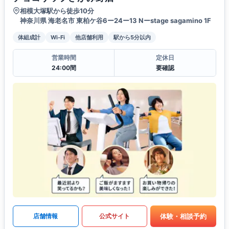
相模大塚駅から徒歩10分
神奈川県 海老名市 東柏ケ谷6ー24ー13 Nーstage sagamino 1F
体組成計
Wi-Fi
他店舗利用
駅から5分以内
営業時間
定休日
24:00間
要確認
体験・相談予約
店舗情報
公式サイト