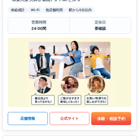
体組成計
Wi-Fi
他店舗利用
駅から5分以内
営業時間
定休日
24:00間
要確認
体験・相談予約
店舗情報
公式サイト