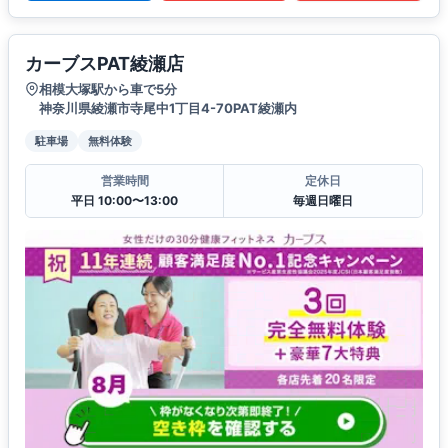
カーブスPAT綾瀬店
相模大塚駅から車で5分
神奈川県綾瀬市寺尾中1丁目4-70PAT綾瀬内
駐車場
無料体験
営業時間
定休日
平日 10:00〜13:00
毎週日曜日