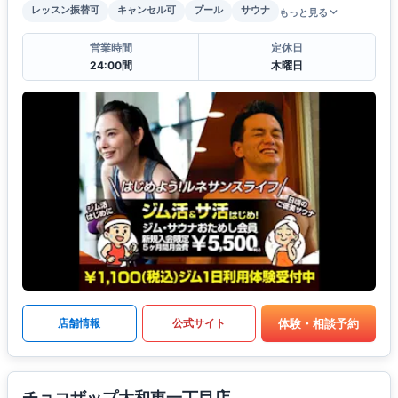
レッスン振替可
キャンセル可
プール
サウナ
もっと見る
営業時間
定休日
24:00間
木曜日
体験・相談予約
店舗情報
公式サイト
チョコザップ大和東一丁目店