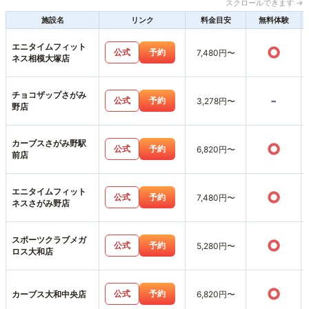
スクロールできます →
施設名
リンク
料金目安
無料体験
エニタイムフィット
○
公式
予約
7,480円〜
ネス相模大塚店
チョコザップさがみ
-
公式
予約
3,278円〜
野店
カーブスさがみ野駅
○
公式
予約
6,820円〜
前店
エニタイムフィット
○
公式
予約
7,480円〜
ネスさがみ野店
スポーツクラブメガ
○
公式
予約
5,280円〜
ロス大和店
○
公式
予約
カーブス大和中央店
6,820円〜