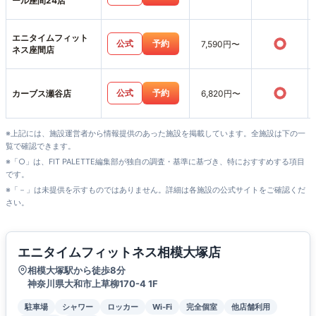
ール座間24店
エニタイムフィット
○
公式
予約
7,590円〜
ネス座間店
○
公式
予約
カーブス瀬谷店
6,820円〜
※上記には、施設運営者から情報提供のあった施設を掲載しています。全施設は下の一
覧で確認できます。
※「○」は、FIT PALETTE編集部が独自の調査・基準に基づき、特におすすめする項目
です。
※「－」は未提供を示すものではありません。詳細は各施設の公式サイトをご確認くだ
さい。
エニタイムフィットネス相模大塚店
相模大塚駅から徒歩8分
神奈川県大和市上草柳170-4 1F
駐車場
シャワー
ロッカー
Wi-Fi
完全個室
他店舗利用