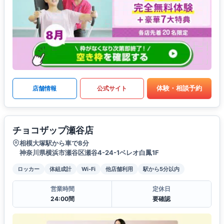
体験・相談予約
店舗情報
公式サイト
チョコザップ瀬谷店
相模大塚駅から車で8分
神奈川県横浜市瀬谷区瀬谷4-24-1ベレオ白鳳1F
ロッカー
体組成計
Wi-Fi
他店舗利用
駅から5分以内
営業時間
定休日
24:00間
要確認