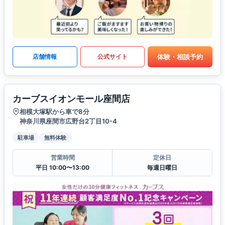
体験・相談予約
店舗情報
公式サイト
カーブスイオンモール座間店
相模大塚駅から車で8分
神奈川県座間市広野台2丁目10-4
駐車場
無料体験
営業時間
定休日
平日 10:00〜13:00
毎週日曜日