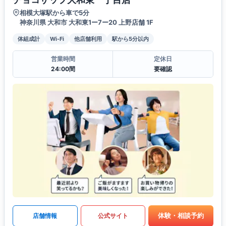
相模大塚駅から車で5分
神奈川県 大和市 大和東1ー7ー20 上野店舗 1F
体組成計
Wi-Fi
他店舗利用
駅から5分以内
営業時間
定休日
24:00間
要確認
体験・相談予約
店舗情報
公式サイト