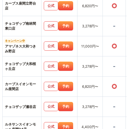
カーブス座間立野台
○
公式
予約
6,820円〜
店
チョコザップ南林間
-
公式
予約
3,278円〜
東口店
キャンペーン中
○
公式
予約
アマゾネス大和つき
11,000円〜
み野店
チョコザップ大和桜
-
公式
予約
3,278円〜
ヶ丘店
カーブスイオンモー
○
公式
予約
6,820円〜
ル座間店
-
公式
予約
チョコザップ瀬谷店
3,278円〜
ルネサンスイオンモ
-
公式
予約
4,400円〜