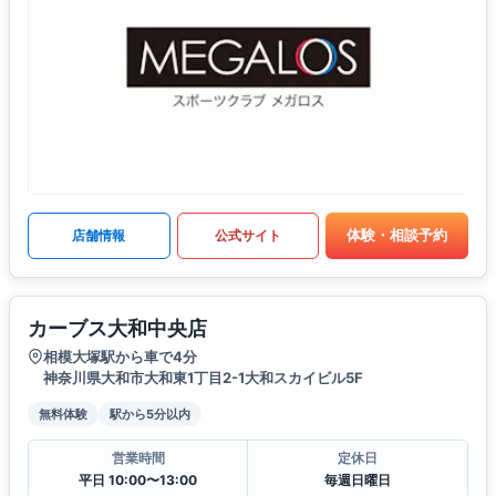
体験・相談予約
店舗情報
公式サイト
カーブス大和中央店
相模大塚駅から車で4分
神奈川県大和市大和東1丁目2-1大和スカイビル5F
無料体験
駅から5分以内
営業時間
定休日
平日 10:00〜13:00
毎週日曜日