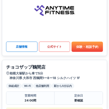
体験・相談予約
店舗情報
公式サイト
チョコザップ鶴間店
相模大塚駅から車で5分
神奈川県 大和市 西鶴間1ー8ー18 シルクハイツ 1F
体組成計
Wi-Fi
他店舗利用
駅から5分以内
営業時間
定休日
24:00間
要確認