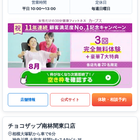
営業時間
定休日
平日 10:00〜13:00
毎週日曜日
体験・相談予約
店舗情報
公式サイト
チョコザップ南林間東口店
相模大塚駅から車で6分
神奈川県 大和市 林間1ｰ5ｰ7 APビル 1F