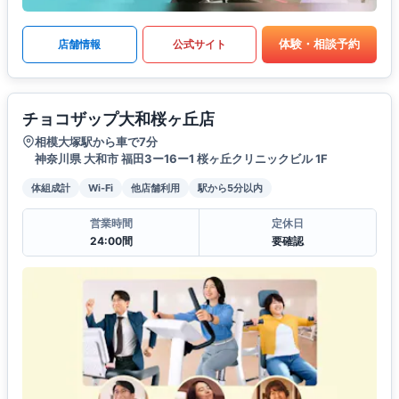
体験・相談予約
店舗情報
公式サイト
チョコザップ大和桜ヶ丘店
相模大塚駅から車で7分
神奈川県 大和市 福田3ー16ー1 桜ヶ丘クリニックビル 1F
体組成計
Wi-Fi
他店舗利用
駅から5分以内
営業時間
定休日
24:00間
要確認