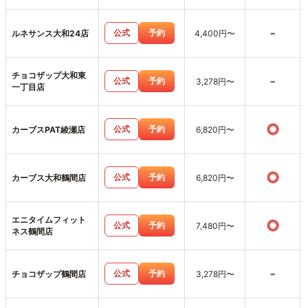
-
公式
予約
ルネサンス大和24店
4,400円〜
チョコザップ大和東
-
公式
予約
3,278円〜
一丁目店
○
公式
予約
カーブスPAT綾瀬店
6,820円〜
○
公式
予約
カーブス大和鶴間店
6,820円〜
エニタイムフィット
○
公式
予約
7,480円〜
ネス鶴間店
-
公式
予約
チョコザップ鶴間店
3,278円〜