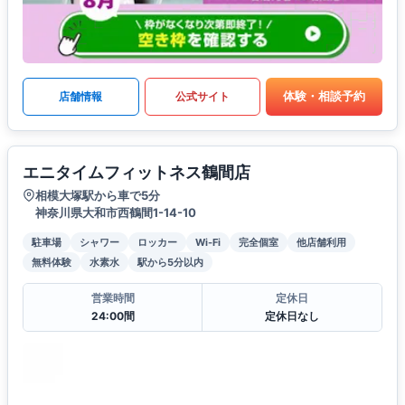
体験・相談予約
店舗情報
公式サイト
エニタイムフィットネス鶴間店
相模大塚駅から車で5分
神奈川県大和市西鶴間1-14-10
駐車場
シャワー
ロッカー
Wi-Fi
完全個室
他店舗利用
無料体験
水素水
駅から5分以内
営業時間
定休日
24:00間
定休日なし