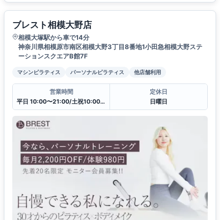
ブレスト相模大野店
相模大塚駅から車で14分
神奈川県相模原市南区相模大野3丁目8番地1小田急相模大野ステ
ーションスクエアB館7F
マシンピラティス
パーソナルピラティス
他店舗利用
営業時間
定休日
平日 10:00〜21:00/土祝10:00〜19:30
日曜日