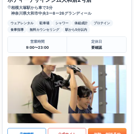
相模大塚駅から車で3分
神奈川県大和市中央3ー8ー26グランディール
ウェアレンタル
駐車場
シャワー
体組成計
プロテイン
食事指導
無料カウンセリング
駅から5分以内
営業時間
定休日
9:00〜23:00
要確認