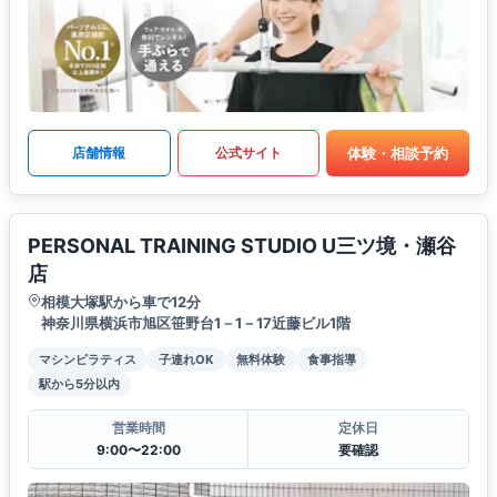
体験・相談予約
店舗情報
公式サイト
PERSONAL TRAINING STUDIO U三ツ境・瀬谷
店
相模大塚駅から車で12分
神奈川県横浜市旭区笹野台1－1－17近藤ビル1階
マシンピラティス
子連れOK
無料体験
食事指導
駅から5分以内
営業時間
定休日
9:00〜22:00
要確認