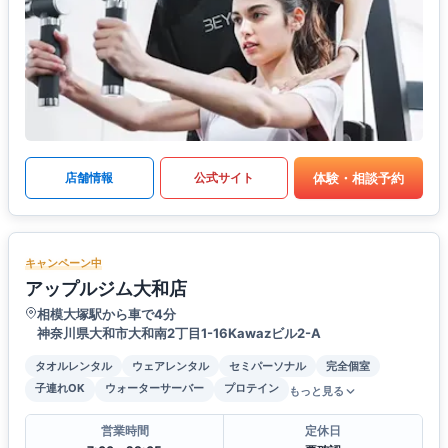
体験・相談予約
店舗情報
公式サイト
キャンペーン中
アップルジム大和店
相模大塚駅から車で4分
神奈川県大和市大和南2丁目1-16Kawazビル2-A
タオルレンタル
ウェアレンタル
セミパーソナル
完全個室
子連れOK
ウォーターサーバー
プロテイン
もっと見る
営業時間
定休日