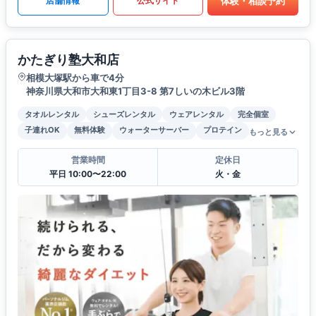
体験・相談予約
店舗情報
公式サイト
かたぎり塾大和店
相模大塚駅から車で4分
神奈川県大和市大和東1丁目3-8 第7しいの木ビル3階
タオルレンタル
シューズレンタル
ウェアレンタル
完全個室
子連れOK
無料体験
ウォーターサーバー
プロテイン
もっと見る
営業時間
定休日
平日 10:00〜22:00
火・金