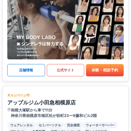
体験・相談予約
店舗情報
公式サイト
キャンペーン中
アップルジム小田急相模原店
相模大塚駅から車で11分
神奈川県相模原市南区松が枝町23ー9藤和ビル2階
ウェアレンタル
セミパーソナル
完全個室
ウォーターサーバー