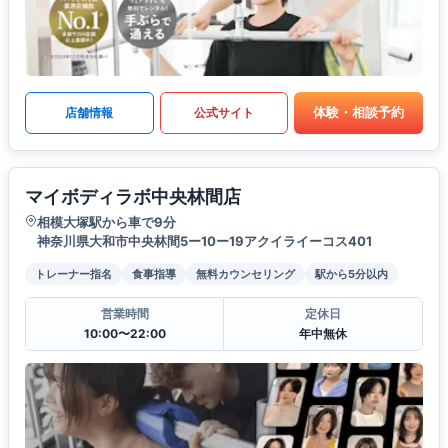
体験・相談予約
店舗情報
公式サイト
マイボディラボ中央林間店
相模大塚駅から車で9分
神奈川県大和市中央林間5ー10ー19アクイライーコス401
トレーナー指名
食事指導
無料カウンセリング
駅から5分以内
営業時間
定休日
10:00〜22:00
年中無休