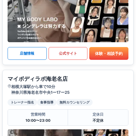
体験・相談予約
店舗情報
公式サイト
マイボディラボ海老名店
相模大塚駅から車で10分
神奈川県海老名市中央1ー17ー25
トレーナー指名
食事指導
無料カウンセリング
営業時間
定休日
10:00〜23:00
不定休