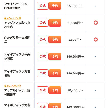
プライベートジム
-
公式
予約
25,300円〜
HPER大和店
キャンペーン中
○
公式
予約
アマゾネス大和つき
11,000円〜
み野店
かたぎり塾中央林間
○
公式
予約
8,800円〜
店
マイボディラボ中央
-
公式
予約
149,600円〜
林間店
マイボディラボ海老
-
公式
予約
149,600円〜
名店
キャンペーン中
-
公式
予約
アップルジム小田急
20,460円〜
相模原店
マイボディラボ海老
-
公式
予約
149,600円〜