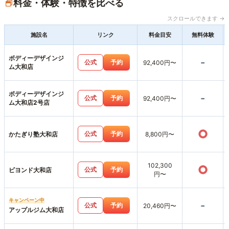
料金・体験・特徴を比べる
スクロールできます →
施設名
リンク
料金目安
無料体験
ボディーデザインジ
-
公式
予約
92,400円〜
ム大和店
ボディーデザインジ
-
公式
予約
92,400円〜
ム大和店2号店
○
公式
予約
かたぎり塾大和店
8,800円〜
102,300
○
公式
予約
ビヨンド大和店
円〜
キャンペーン中
-
公式
予約
20,460円〜
アップルジム大和店