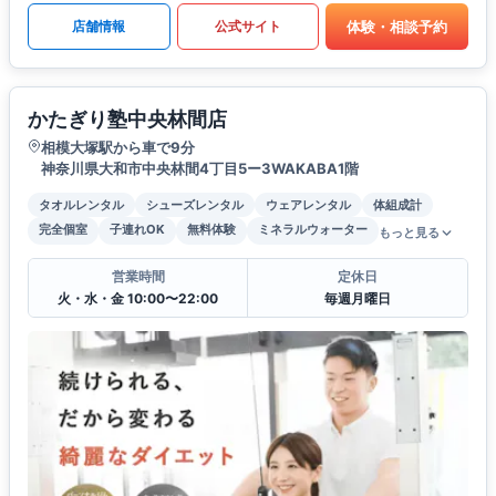
体験・相談予約
店舗情報
公式サイト
かたぎり塾中央林間店
相模大塚駅から車で9分
神奈川県大和市中央林間4丁目5ー3WAKABA1階
タオルレンタル
シューズレンタル
ウェアレンタル
体組成計
完全個室
子連れOK
無料体験
ミネラルウォーター
もっと見る
営業時間
定休日
火・水・金 10:00〜22:00
毎週月曜日