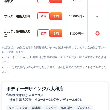
名中央
-
公式
予約
ブレスト相模大野店
25,080円〜
かたぎり塾相模大野
○
公式
予約
8,800円〜
店
※上記には、施設運営者から情報提供のあった施設を掲載しています。全施設は下の一
覧で確認できます。
※「○」は、FIT PALETTE編集部が独自の調査・基準に基づき、特におすすめする項目
です。
※「－」は未提供を示すものではありません。詳細は各施設の公式サイトをご確認くだ
さい。
ボディーデザインジム大和店
相模大塚駅から車で3分
神奈川県大和市中央3ー8ー26グランディール606
ウェアレンタル
駐車場
シャワー
体組成計
プロテイン