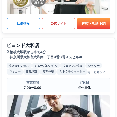
体験・相談予約
店舗情報
公式サイト
ビヨンド大和店
相模大塚駅から車で4分
神奈川県大和市大和南一丁目3番3号スズビル4F
タオルレンタル
シューズレンタル
ウェアレンタル
シャワー
ロッカー
体組成計
無料体験
ミネラルウォーター
もっと見る
営業時間
定休日
7:00〜0:00
年中無休