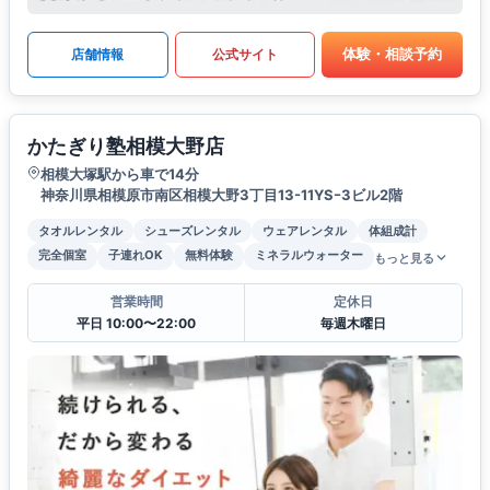
体験・相談予約
店舗情報
公式サイト
かたぎり塾相模大野店
相模大塚駅から車で14分
神奈川県相模原市南区相模大野3丁目13-11YSｰ3ビル2階
タオルレンタル
シューズレンタル
ウェアレンタル
体組成計
完全個室
子連れOK
無料体験
ミネラルウォーター
もっと見る
営業時間
定休日
平日 10:00〜22:00
毎週木曜日