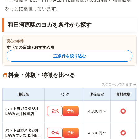
をもとに整理しています。
和田河原駅のヨガを条件から探す
現在の条件
すべての店舗 / おすすめ順
条件を絞り込む
料金・体験・特徴を比べる
スクロールできます →
施設名
リンク
料金目安
無料体験
ホットヨガスタジオ
○
公式
予約
4,800円〜
LAVA大井松田店
ホットヨガスタジオ
○
公式
予約
4,800円〜
LAVAフレスポ小田原