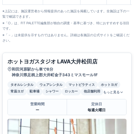
シティーモール店
※上記には、施設運営者から情報提供のあった施設を掲載しています。全施設は下の一
覧で確認できます。
※「○」は、FIT PALETTE編集部が独自の調査・基準に基づき、特におすすめする項目
です。
※「－」は未提供を示すものではありません。詳細は各施設の公式サイトをご確認くだ
さい。
ホットヨガスタジオ LAVA大井松田店
和田河原駅から車で8分
神奈川県足柄上郡大井町金子343ミマスモール1F
タオルレンタル
ウェアレンタル
マットピラティス
ホットヨガ
常温ヨガ
駐車場
シャワー
ロッカー
他店舗利用
もっと見る
営業時間
定休日
ー
毎週火曜日