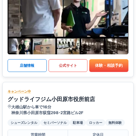
体験・相談予約
店舗情報
公式サイト
キャンペーン中
グッドライフジム小田原市役所前店
大雄山駅から車で16分
神奈川県小田原市荻窪298-2宮路ビル2F
シューズレンタル
セミパーソナル
駐車場
ロッカー
無料体験
営業時間
定休日