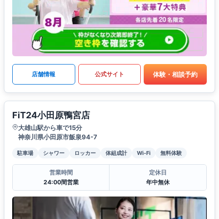
体験・相談予約
店舗情報
公式サイト
FiT24小田原鴨宮店
大雄山駅から車で15分
神奈川県小田原市飯泉94-7
駐車場
シャワー
ロッカー
体組成計
Wi-Fi
無料体験
営業時間
定休日
24:00間営業
年中無休