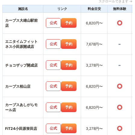
スクロールできます →
施設名
リンク
料金目安
無料体験
カーブス大雄山駅前
○
公式
予約
6,820円〜
店
エニタイムフィット
-
公式
予約
7,678円〜
ネス小田原開成店
-
公式
予約
チョコザップ開成店
3,278円〜
○
公式
予約
カーブス栢山店
6,820円〜
カーブスあしがらモ
○
公式
予約
6,820円〜
ール店
○
公式
予約
FiT24小田原蛍田店
3,278円〜