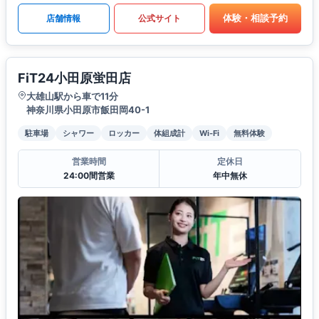
体験・相談予約
店舗情報
公式サイト
FiT24小田原蛍田店
大雄山駅から車で11分
神奈川県小田原市飯田岡40-1
駐車場
シャワー
ロッカー
体組成計
Wi-Fi
無料体験
営業時間
定休日
24:00間営業
年中無休