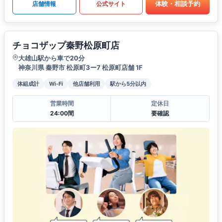
体験・相談予約
店舗情報
公式サイト
チョコザップ秦野松原町店
大雄山駅から車で20分
神奈川県 秦野市 松原町3ー7 松原町店舗 1F
体組成計
Wi-Fi
他店舗利用
駅から5分以内
営業時間
定休日
24:00間
要確認