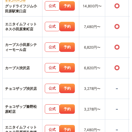
キャンペーン中
○
公式
予約
グッドライフジム小
14,800円〜
田原駅東口店
エニタイムフィット
○
公式
予約
7,480円〜
ネス小田原東町店
カーブス小田原シテ
○
公式
予約
6,820円〜
ィーモール店
○
公式
予約
カーブス渋沢店
6,820円〜
-
公式
予約
チョコザップ渋沢店
3,278円〜
チョコザップ秦野松
-
公式
予約
3,278円〜
原町店
エニタイムフィット
-
公式
予約
7,480円〜