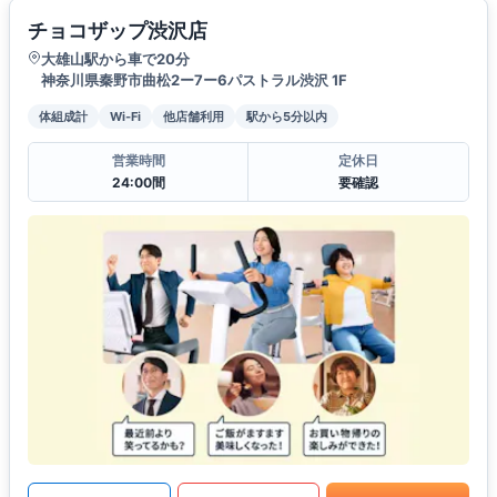
チョコザップ渋沢店
大雄山駅から車で20分
神奈川県秦野市曲松2ー7ー6パストラル渋沢 1F
体組成計
Wi-Fi
他店舗利用
駅から5分以内
営業時間
定休日
24:00間
要確認