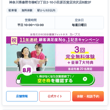
神奈川県秦野市柳町2丁目2-10小田原百貨店渋沢店B館2F
駐車場
無料体験
駅から5分以内
営業時間
定休日
平日 10:00〜13:00
毎週日曜日
体験・相談予約
店舗情報
公式サイト