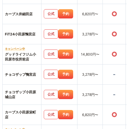
○
公式
予約
カーブス井細田店
6,820円〜
○
公式
予約
FiT24小田原鴨宮店
3,278円〜
キャンペーン中
○
公式
予約
グッドライフジム小
14,800円〜
田原市役所前店
-
公式
予約
チョコザップ鴨宮店
3,278円〜
チョコザップ小田原
-
公式
予約
3,278円〜
城山店
カーブス小田原栄町
○
公式
予約
6,820円〜
店