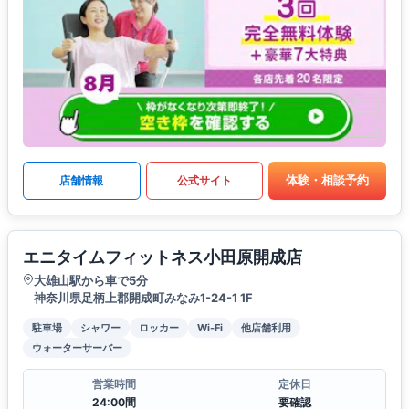
体験・相談予約
店舗情報
公式サイト
エニタイムフィットネス小田原開成店
大雄山駅から車で5分
神奈川県足柄上郡開成町みなみ1-24-1 1F
駐車場
シャワー
ロッカー
Wi-Fi
他店舗利用
ウォーターサーバー
営業時間
定休日
24:00間
要確認