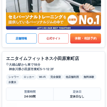
体験・相談予約
店舗情報
公式サイト
エニタイムフィットネス小田原東町店
大雄山駅から車で18分
神奈川県小田原市東町5-1-12 2F
シャワー
ロッカー
Wi-Fi
完全個室
他店舗利用
無料体験
水素水
営業時間
定休日
24:00間
定休日なし