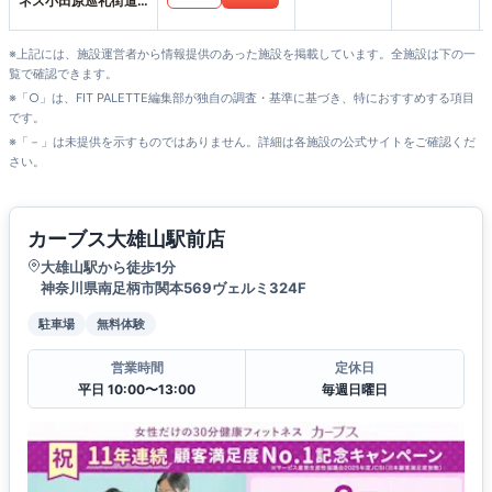
ネス小田原巡礼街道
店
※上記には、施設運営者から情報提供のあった施設を掲載しています。全施設は下の一
覧で確認できます。
※「○」は、FIT PALETTE編集部が独自の調査・基準に基づき、特におすすめする項目
です。
※「－」は未提供を示すものではありません。詳細は各施設の公式サイトをご確認くだ
さい。
カーブス大雄山駅前店
大雄山駅から徒歩1分
神奈川県南足柄市関本569ヴェルミ324F
駐車場
無料体験
営業時間
定休日
平日 10:00〜13:00
毎週日曜日