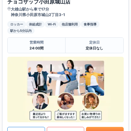
チョコザップ小田原城山店
大雄山駅から車で17分
神奈川県小田原市城山2丁目3-1
ロッカー
体組成計
Wi-Fi
他店舗利用
食事指導
駅から5分以内
営業時間
定休日
24:00間
定休日なし