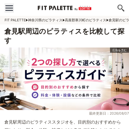
FIT PALETTE
神奈川県のピラティス
高座郡寒川町のピラティス
倉見駅のピ
倉見駅周辺のピラティスを比較して探
す
最終更新日：2026/08/07
倉見駅周辺のピラティススタジオを、目的別のおすすめから