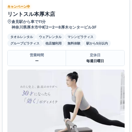
キャンペーン中
リントスル本厚木店
倉見駅から車で11分
神奈川県厚木市中町2ー2ー8厚木センタービル3F
タオルレンタル
ウェアレンタル
マシンピラティス
グループピラティス
他店舗利用
無料体験
駅から5分以内
営業時間
定休日
ー
毎週日曜日