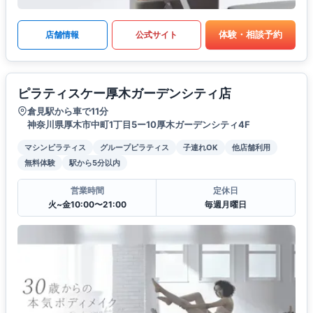
体験・相談予約
店舗情報
公式サイト
ピラティスケー厚木ガーデンシティ店
倉見駅から車で11分
神奈川県厚木市中町1丁目5ー10厚木ガーデンシティ4F
マシンピラティス
グループピラティス
子連れOK
他店舗利用
無料体験
駅から5分以内
営業時間
定休日
火~金10:00〜21:00
毎週月曜日