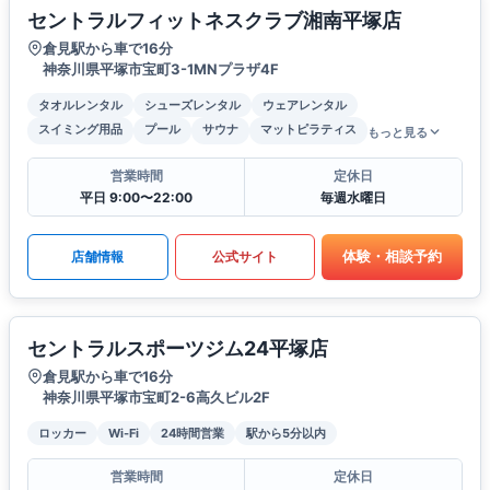
セントラルフィットネスクラブ湘南平塚店
倉見駅から車で16分
神奈川県平塚市宝町3-1MNプラザ4F
タオルレンタル
シューズレンタル
ウェアレンタル
スイミング用品
プール
サウナ
マットピラティス
もっと見る
営業時間
定休日
平日 9:00〜22:00
毎週水曜日
体験・相談予約
店舗情報
公式サイト
セントラルスポーツジム24平塚店
倉見駅から車で16分
神奈川県平塚市宝町2-6高久ビル2F
ロッカー
Wi-Fi
24時間営業
駅から5分以内
営業時間
定休日