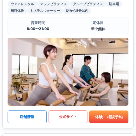
ウェアレンタル
マシンピラティス
グループピラティス
駐車場
無料体験
ミネラルウォーター
駅から5分以内
営業時間
定休日
8:00〜21:00
年中無休
体験・相談予約
店舗情報
公式サイト