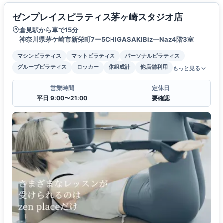
ゼンプレイスピラティス茅ヶ崎スタジオ店
倉見駅から車で15分
神奈川県茅ケ崎市新栄町7ー5CHIGASAKIBiz―Naz4階3室
マシンピラティス
マットピラティス
パーソナルピラティス
グループピラティス
ロッカー
体組成計
他店舗利用
もっと見る
営業時間
定休日
平日 9:00〜21:00
要確認