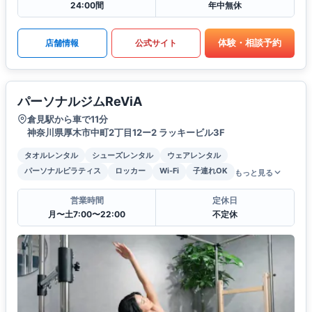
24:00間
年中無休
体験・相談予約
店舗情報
公式サイト
パーソナルジムReViA
倉見駅から車で11分
神奈川県厚木市中町2丁目12ー2 ラッキービル3F
タオルレンタル
シューズレンタル
ウェアレンタル
パーソナルピラティス
ロッカー
Wi-Fi
子連れOK
もっと見る
営業時間
定休日
月〜土7:00〜22:00
不定休