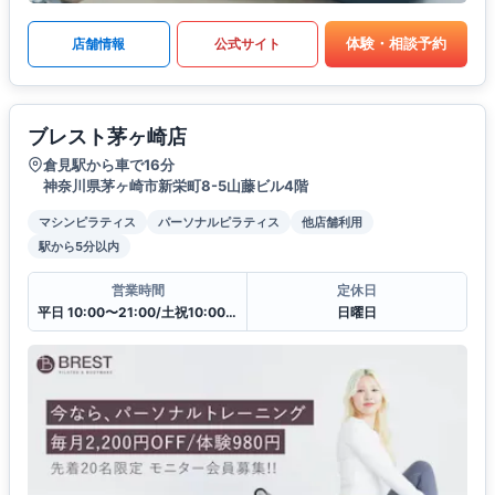
体験・相談予約
店舗情報
公式サイト
ブレスト茅ヶ崎店
倉見駅から車で16分
神奈川県茅ヶ崎市新栄町8-5山藤ビル4階
マシンピラティス
パーソナルピラティス
他店舗利用
駅から5分以内
営業時間
定休日
平日 10:00〜21:00/土祝10:00〜19:30
日曜日