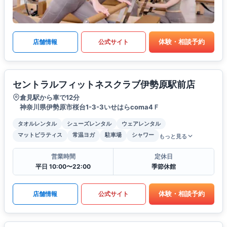
体験・相談予約
店舗情報
公式サイト
セントラルフィットネスクラブ伊勢原駅前店
倉見駅から車で12分
神奈川県伊勢原市桜台1-3-3いせはらcoma4Ｆ
タオルレンタル
シューズレンタル
ウェアレンタル
マットピラティス
常温ヨガ
駐車場
シャワー
もっと見る
営業時間
定休日
平日 10:00〜22:00
季節休館
体験・相談予約
店舗情報
公式サイト