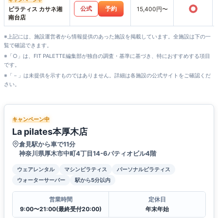
○
公式
予約
ピラティス カサネ湘
15,400円〜
南台店
※上記には、施設運営者から情報提供のあった施設を掲載しています。全施設は下の一
覧で確認できます。
※「○」は、FIT PALETTE編集部が独自の調査・基準に基づき、特におすすめする項目
です。
※「－」は未提供を示すものではありません。詳細は各施設の公式サイトをご確認くだ
さい。
キャンペーン中
La pilates本厚木店
倉見駅から車で11分
神奈川県厚⽊市中町4丁⽬14-6パティオビル4階
ウェアレンタル
マシンピラティス
パーソナルピラティス
ウォーターサーバー
駅から5分以内
営業時間
定休日
9:00〜21:00(最終受付20:00)
年末年始