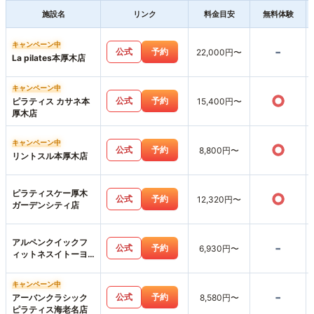
施設名
リンク
料金目安
無料体験
キャンペーン中
-
公式
予約
22,000円〜
La pilates本厚木店
キャンペーン中
○
公式
予約
ピラティス カサネ本
15,400円〜
厚木店
キャンペーン中
○
公式
予約
8,800円〜
リントスル本厚木店
ピラティスケー厚木
○
公式
予約
12,320円〜
ガーデンシティ店
アルペンクイックフ
-
公式
予約
6,930円〜
ィットネスイトーヨ
ーカドー伊勢原店
キャンペーン中
-
公式
予約
アーバンクラシック
8,580円〜
ピラティス海老名店