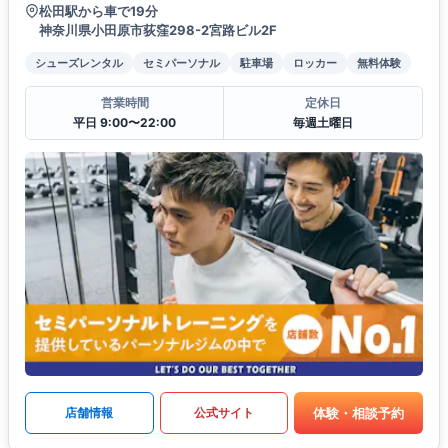
松田駅から車で19分
神奈川県小田原市荻窪298-2宮路ビル2F
シューズレンタル
セミパーソナル
駐車場
ロッカー
無料体験
営業時間
定休日
平日 9:00〜22:00
毎週土曜日
体験・相談予約
店舗情報
公式サイト