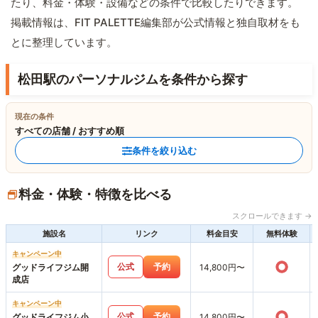
たり、料金・体験・設備などの条件で比較したりできます。
掲載情報は、FIT PALETTE編集部が公式情報と独自取材をも
とに整理しています。
松田駅のパーソナルジムを条件から探す
現在の条件
すべての店舗 / おすすめ順
条件を絞り込む
料金・体験・特徴を比べる
スクロールできます →
施設名
リンク
料金目安
無料体験
キャンペーン中
○
公式
予約
グッドライフジム開
14,800円〜
成店
キャンペーン中
○
公式
予約
グッドライフジム小
14,800円〜