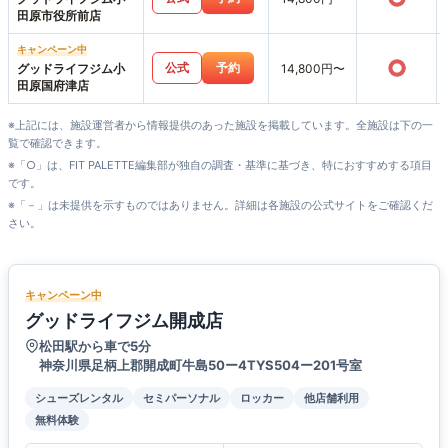
田原市役所前店
キャンペーン中
○
公式
予約
グッドライフジム小
14,800円〜
田原国府津店
※上記には、施設運営者から情報提供のあった施設を掲載しています。全施設は下の一
覧で確認できます。
※「○」は、FIT PALETTE編集部が独自の調査・基準に基づき、特におすすめする項目
です。
※「－」は未提供を示すものではありません。詳細は各施設の公式サイトをご確認くだ
さい。
キャンペーン中
グッドライフジム開成店
松田駅から車で5分
神奈川県足柄上郡開成町牛島50ー4TYS504ー201号室
シューズレンタル
セミパーソナル
ロッカー
他店舗利用
無料体験