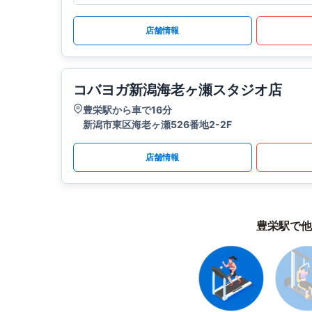
店舗情報
コバヨガ新潟海老ヶ瀬スタジオ店
豊栄駅から車で16分
新潟市東区海老ヶ瀬526番地2-2F
店舗情報
豊栄駅で他