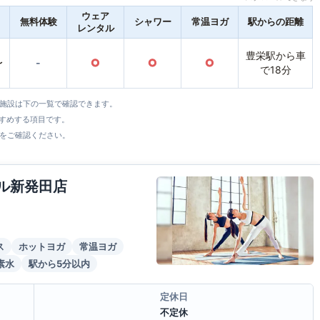
ウェア
無料体験
シャワー
常温ヨガ
駅からの距離
レンタル
豊栄駅から車
〜
-
○
○
○
で18分
全施設は下の一覧で確認できます。
すすめする項目です。
をご確認ください。
ール新発田店
ス
ホットヨガ
常温ヨガ
素水
駅から5分以内
定休日
不定休