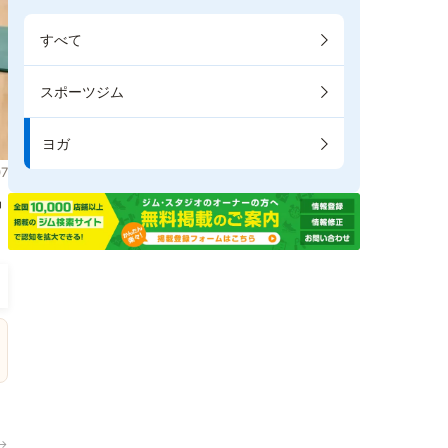
すべて
スポーツジム
ヨガ
7
掲
→