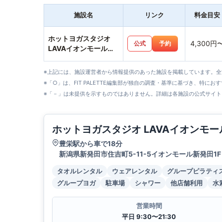
施設名
リンク
料金目安
ホットヨガスタジオ
4,300円
公式
予約
LAVAイオンモール新
発田店
※上記には、施設運営者から情報提供のあった施設を掲載しています。
※「○」は、FIT PALETTE編集部が独自の調査・基準に基づき、特にお
※「－」は未提供を示すものではありません。詳細は各施設の公式サイト
ホットヨガスタジオ LAVAイオンモ
豊栄駅から車で18分
新潟県新発田市住吉町5-11-5イオンモール新発田1F
タオルレンタル
ウェアレンタル
グループピラティ
グループヨガ
駐車場
シャワー
他店舗利用
水
営業時間
平日 9:30〜21:30