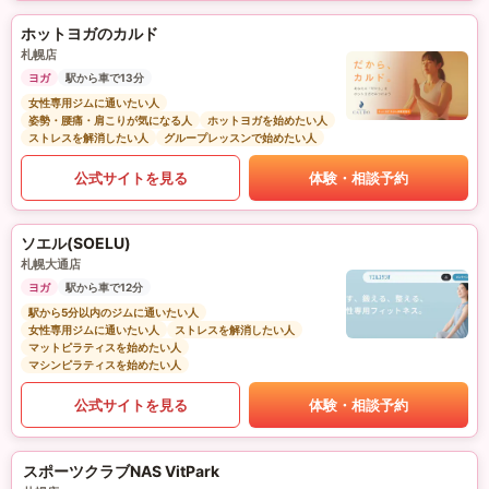
ホットヨガのカルド
札幌店
ヨガ
駅から車で13分
女性専用ジムに通いたい人
姿勢・腰痛・肩こりが気になる人
ホットヨガを始めたい人
ストレスを解消したい人
グループレッスンで始めたい人
公式サイトを見る
体験・相談予約
ソエル(SOELU)
札幌大通店
ヨガ
駅から車で12分
駅から5分以内のジムに通いたい人
女性専用ジムに通いたい人
ストレスを解消したい人
マットピラティスを始めたい人
マシンピラティスを始めたい人
公式サイトを見る
体験・相談予約
スポーツクラブNAS VitPark