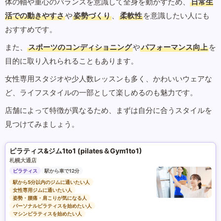
体の軸や重心のバランスを意識して全身を動かすため、
日常生
活での動きやすさ
や
姿勢づくり
、
柔軟性
を意識したい人にも
おすすめです。
また、
スポーツのコンディショニング
や
パフォーマンス向上
を
目的に取り入れられることもあります。
女性専用スタジオや少人数レッスンも多く、かわいいウェアな
ど、ライフスタイルの一部として楽しめるのも魅力です。
店舗によって特徴が異なるため、まずは自分に合うスタイルを
見つけてみましょう。
ピラティス&ジム1to1 (pilates＆Gym1to1)
札幌大通店
ピラティス
駅から車で12分
駅から5分以内のジムに通いたい人
女性専用ジムに通いたい人
姿勢・腰痛・肩こりが気になる人
パーソナルピラティスを始めたい人
マシンピラティスを始めたい人