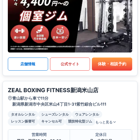
体験・相談予約
店舗情報
公式サイト
ZEAL BOXING FITNESS新潟米山店
青山駅から車で11分
新潟県新潟市中央区米山4丁目1-31紫竹綜合ビル111
タオルレンタル
シューズレンタル
ウェアレンタル
レッスン振替可
キャンセル可
競技特化型ジム
もっと見る
営業時間
定休日