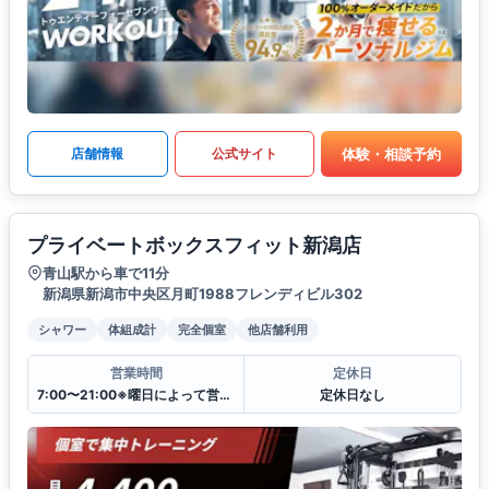
体験・相談予約
店舗情報
公式サイト
プライベートボックスフィット新潟店
青山駅から車で11分
新潟県新潟市中央区月町1988フレンディビル302
シャワー
体組成計
完全個室
他店舗利用
営業時間
定休日
7:00〜21:00※曜日によって営業時間が異なる場合がございます.
定休日なし