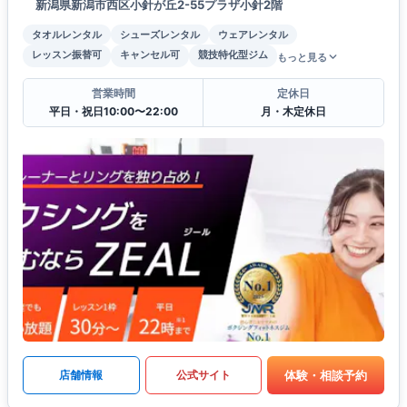
新潟県新潟市西区小針が丘2-55プラザ小針2階
タオルレンタル
シューズレンタル
ウェアレンタル
レッスン振替可
キャンセル可
競技特化型ジム
もっと見る
営業時間
定休日
平日・祝日10:00〜22:00
月・木定休日
体験・相談予約
店舗情報
公式サイト