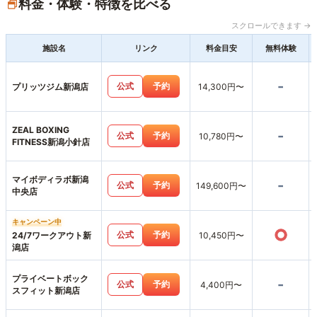
料金・体験・特徴を比べる
スクロールできます →
施設名
リンク
料金目安
無料体験
-
公式
予約
プリッツジム新潟店
14,300円〜
ZEAL BOXING
-
公式
予約
10,780円〜
FITNESS新潟小針店
マイボディラボ新潟
-
公式
予約
149,600円〜
中央店
キャンペーン中
○
公式
予約
24/7ワークアウト新
10,450円〜
潟店
プライベートボック
-
公式
予約
4,400円〜
スフィット新潟店