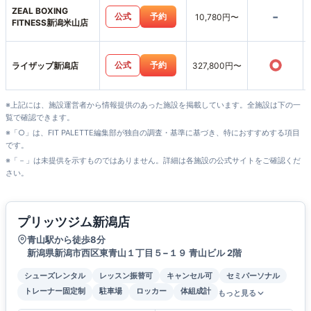
ZEAL BOXING
-
公式
予約
10,780円〜
FITNESS新潟米山店
○
公式
予約
ライザップ新潟店
327,800円〜
※上記には、施設運営者から情報提供のあった施設を掲載しています。全施設は下の一
覧で確認できます。
※「○」は、FIT PALETTE編集部が独自の調査・基準に基づき、特におすすめする項目
です。
※「－」は未提供を示すものではありません。詳細は各施設の公式サイトをご確認くだ
さい。
プリッツジム新潟店
青山駅から徒歩8分
新潟県新潟市西区東青山１丁目５−１９ 青山ビル 2階
シューズレンタル
レッスン振替可
キャンセル可
セミパーソナル
トレーナー固定制
駐車場
ロッカー
体組成計
もっと見る