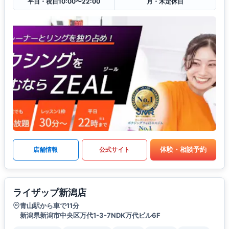
平日・祝日10:00〜22:00
月・木定休日
体験・相談予約
店舗情報
公式サイト
ライザップ新潟店
青山駅から車で11分
新潟県新潟市中央区万代1-3-7NDK万代ビル6F