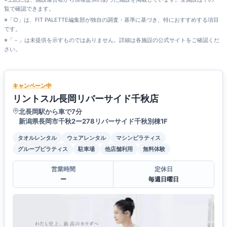
覧で確認できます。
※「○」は、FIT PALETTE編集部が独自の調査・基準に基づき、特におすすめする項目
です。
※「－」は未提供を示すものではありません。詳細は各施設の公式サイトをご確認くだ
さい。
キャンペーン中
リントスル長岡リバーサイド千秋店
北長岡駅から車で7分
新潟県長岡市千秋2ー278リバーサイド千秋別棟1F
タオルレンタル
ウェアレンタル
マシンピラティス
グループピラティス
駐車場
他店舗利用
無料体験
営業時間
定休日
ー
毎週日曜日