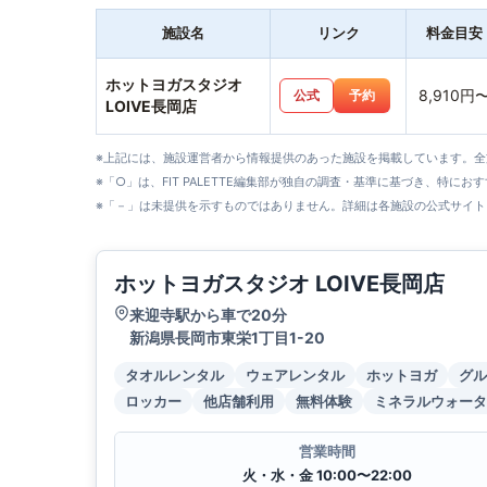
施設名
リンク
料金目安
ホットヨガスタジオ
8,910円
公式
予約
LOIVE長岡店
※上記には、施設運営者から情報提供のあった施設を掲載しています。
※「○」は、FIT PALETTE編集部が独自の調査・基準に基づき、特にお
※「－」は未提供を示すものではありません。詳細は各施設の公式サイト
ホットヨガスタジオ LOIVE長岡店
来迎寺駅から車で20分
新潟県長岡市東栄1丁目1-20
タオルレンタル
ウェアレンタル
ホットヨガ
グル
ロッカー
他店舗利用
無料体験
ミネラルウォータ
営業時間
火・水・金 10:00〜22:00