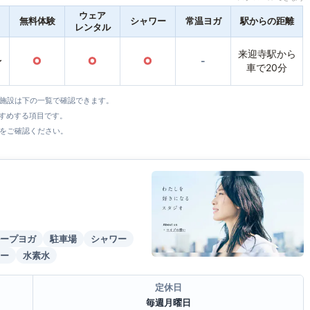
ウェア
無料体験
シャワー
常温ヨガ
駅からの距離
レンタル
来迎寺駅から
〜
○
○
○
-
車で20分
全施設は下の一覧で確認できます。
すすめする項目です。
をご確認ください。
ープヨガ
駐車場
シャワー
ー
水素水
定休日
毎週月曜日