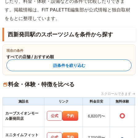
したり、料金・体験・設備などの条件で比較したりできま
す。掲載情報は、FIT PALETTE編集部が公式情報と独自取材
をもとに整理しています。
西新発田駅のスポーツジムを条件から探す
現在の条件
すべての店舗 / おすすめ順
条件を絞り込む
料金・体験・特徴を比べる
スクロールできます →
施設名
リンク
料金目安
無料体験
カーブスイオンモー
○
公式
予約
6,820円〜
ル新発田店
エニタイムフィット
-
公式
予約
7,700円〜