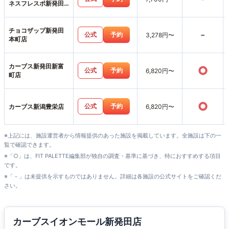
ネスフレスポ新発田
店
チョコザップ新発田
-
公式
予約
3,278円〜
本町店
カーブス新発田新富
○
公式
予約
6,820円〜
町店
○
公式
予約
カーブス新潟豊栄店
6,820円〜
※上記には、施設運営者から情報提供のあった施設を掲載しています。全施設は下の一
覧で確認できます。
※「○」は、FIT PALETTE編集部が独自の調査・基準に基づき、特におすすめする項目
です。
※「－」は未提供を示すものではありません。詳細は各施設の公式サイトをご確認くだ
さい。
カーブスイオンモール新発田店