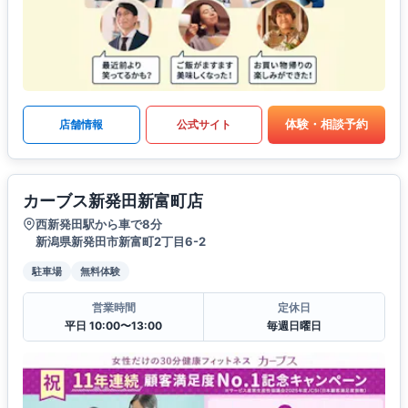
体験・相談予約
店舗情報
公式サイト
カーブス新発田新富町店
西新発田駅から車で8分
新潟県新発田市新富町2丁目6-2
駐車場
無料体験
営業時間
定休日
平日 10:00〜13:00
毎週日曜日