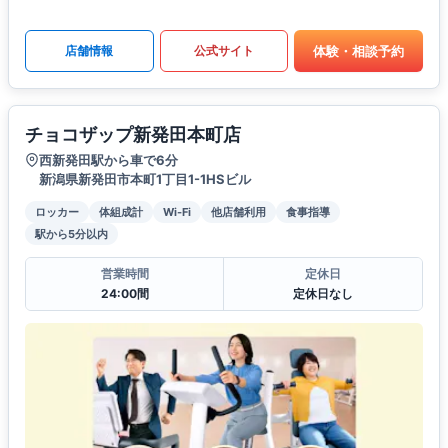
体験・相談予約
店舗情報
公式サイト
チョコザップ新発田本町店
西新発田駅から車で6分
新潟県新発田市本町1丁目1-1HSビル
ロッカー
体組成計
Wi-Fi
他店舗利用
食事指導
駅から5分以内
営業時間
定休日
24:00間
定休日なし